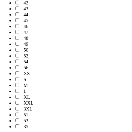
42
43
44
45
46
47
48
49
50
52
54
56
XS
S
M
L
XL
XXL
3XL
51
53
35