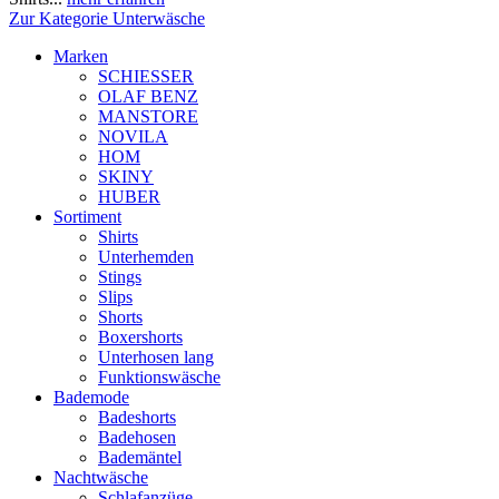
Zur Kategorie Unterwäsche
Marken
SCHIESSER
OLAF BENZ
MANSTORE
NOVILA
HOM
SKINY
HUBER
Sortiment
Shirts
Unterhemden
Stings
Slips
Shorts
Boxershorts
Unterhosen lang
Funktionswäsche
Bademode
Badeshorts
Badehosen
Bademäntel
Nachtwäsche
Schlafanzüge