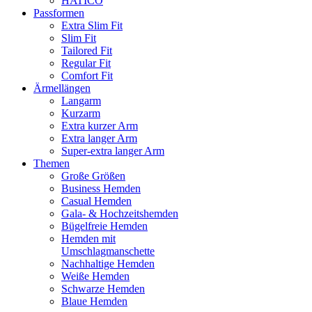
HATICO
Passformen
Extra Slim Fit
Slim Fit
Tailored Fit
Regular Fit
Comfort Fit
Ärmellängen
Langarm
Kurzarm
Extra kurzer Arm
Extra langer Arm
Super-extra langer Arm
Themen
Große Größen
Business Hemden
Casual Hemden
Gala- & Hochzeitshemden
Bügelfreie Hemden
Hemden mit
Umschlagmanschette
Nachhaltige Hemden
Weiße Hemden
Schwarze Hemden
Blaue Hemden