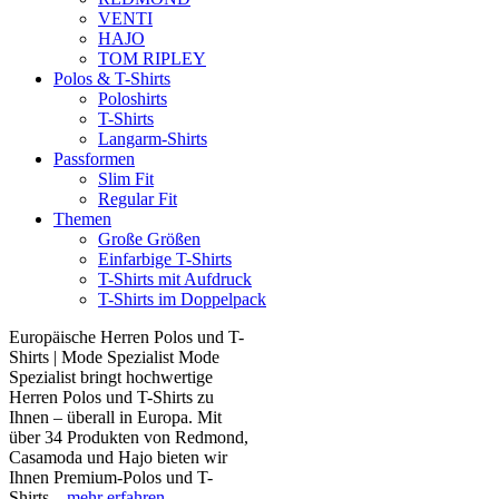
VENTI
HAJO
TOM RIPLEY
Polos & T-Shirts
Poloshirts
T-Shirts
Langarm-Shirts
Passformen
Slim Fit
Regular Fit
Themen
Große Größen
Einfarbige T-Shirts
T-Shirts mit Aufdruck
T-Shirts im Doppelpack
Europäische Herren Polos und T-
Shirts | Mode Spezialist Mode
Spezialist bringt hochwertige
Herren Polos und T-Shirts zu
Ihnen – überall in Europa. Mit
über 34 Produkten von Redmond,
Casamoda und Hajo bieten wir
Ihnen Premium-Polos und T-
Shirts...
mehr erfahren