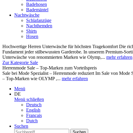
Badehosen
Bademäntel
Nachtwäsche
Schlafanzüge
Nachthemden
Shirts
Hosen
Hochwertige Herren Unterwäsche für höchsten Tragekomfort Die rich
Fundament jeder stilbewussten Garderobe. In unserem Premium-Sortim
Unterwäsche von renommierten Marken wie Olymp,...
mehr erfahren
Zur Kategorie Sale
Herrenmode Sale – Top-Marken zum Vorteilspreis
Sale bei Mode Spezialist – Herrenmode reduziert Im Sale von Mode S
– Top-Marken wie OLYMP ,...
mehr erfahren
Menü
DE
Menü schließen
Deutsch
English
Français
Dutch
Suchen
Suchen