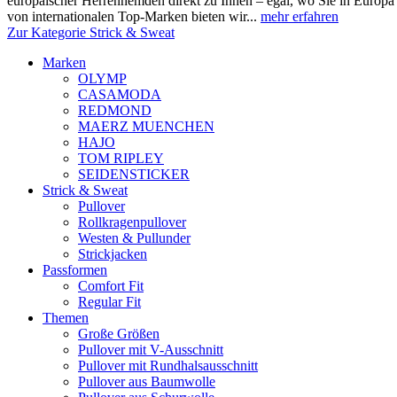
europäischer Herrenhemden direkt zu Ihnen – egal, wo Sie in Europ
von internationalen Top-Marken bieten wir...
mehr erfahren
Zur Kategorie Strick & Sweat
Marken
OLYMP
CASAMODA
REDMOND
MAERZ MUENCHEN
HAJO
TOM RIPLEY
SEIDENSTICKER
Strick & Sweat
Pullover
Rollkragenpullover
Westen & Pullunder
Strickjacken
Passformen
Comfort Fit
Regular Fit
Themen
Große Größen
Pullover mit V-Ausschnitt
Pullover mit Rundhalsausschnitt
Pullover aus Baumwolle