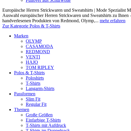
Pullover aus Schurwolle
Europäische Herren Strickwaren und Sweatshirts | Mode Spezialist Mod
Auswahl europäischer Herren Strickwaren und Sweatshirts zu Ihnen –
handverlesenen Produkten von Redmond, Olymp,...
mehr erfahren
Zur Kategorie Polos & T-Shirts
Marken
OLYMP
CASAMODA
REDMOND
VENTI
HAJO
TOM RIPLEY
Polos & T-Shirts
Poloshirts
T-Shirts
Langarm-Shirts
Passformen
Slim Fit
Regular Fit
Themen
Große Größen
Einfarbige T-Shirts
T-Shirts mit Aufdruck
T-Shirts im Doppelpack