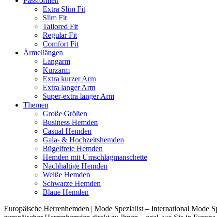
Passformen
Extra Slim Fit
Slim Fit
Tailored Fit
Regular Fit
Comfort Fit
Ärmellängen
Langarm
Kurzarm
Extra kurzer Arm
Extra langer Arm
Super-extra langer Arm
Themen
Große Größen
Business Hemden
Casual Hemden
Gala- & Hochzeitshemden
Bügelfreie Hemden
Hemden mit Umschlagmanschette
Nachhaltige Hemden
Weiße Hemden
Schwarze Hemden
Blaue Hemden
Europäische Herrenhemden | Mode Spezialist – International Mode Spe