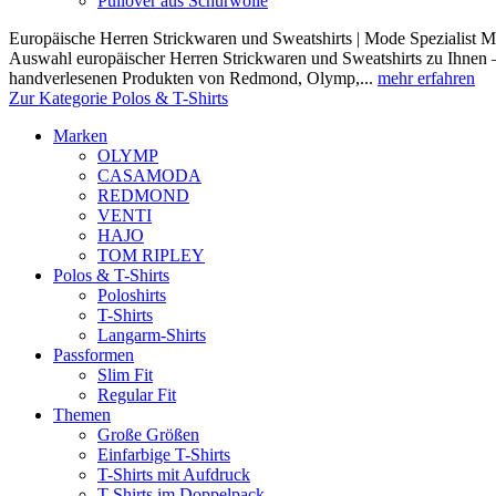
Pullover aus Schurwolle
Europäische Herren Strickwaren und Sweatshirts | Mode Spezialist Mod
Auswahl europäischer Herren Strickwaren und Sweatshirts zu Ihnen –
handverlesenen Produkten von Redmond, Olymp,...
mehr erfahren
Zur Kategorie Polos & T-Shirts
Marken
OLYMP
CASAMODA
REDMOND
VENTI
HAJO
TOM RIPLEY
Polos & T-Shirts
Poloshirts
T-Shirts
Langarm-Shirts
Passformen
Slim Fit
Regular Fit
Themen
Große Größen
Einfarbige T-Shirts
T-Shirts mit Aufdruck
T-Shirts im Doppelpack