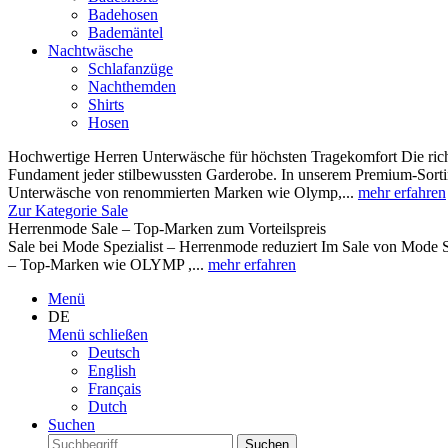
Badehosen
Bademäntel
Nachtwäsche
Schlafanzüge
Nachthemden
Shirts
Hosen
Hochwertige Herren Unterwäsche für höchsten Tragekomfort Die rich
Fundament jeder stilbewussten Garderobe. In unserem Premium-Sortim
Unterwäsche von renommierten Marken wie Olymp,...
mehr erfahren
Zur Kategorie Sale
Herrenmode Sale – Top-Marken zum Vorteilspreis
Sale bei Mode Spezialist – Herrenmode reduziert Im Sale von Mode S
– Top-Marken wie OLYMP ,...
mehr erfahren
Menü
DE
Menü schließen
Deutsch
English
Français
Dutch
Suchen
Suchen