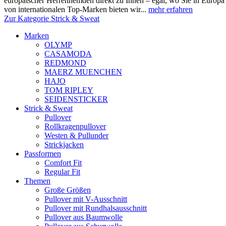
europäischer Herrenhemden direkt zu Ihnen – egal, wo Sie in Europ
von internationalen Top-Marken bieten wir...
mehr erfahren
Zur Kategorie Strick & Sweat
Marken
OLYMP
CASAMODA
REDMOND
MAERZ MUENCHEN
HAJO
TOM RIPLEY
SEIDENSTICKER
Strick & Sweat
Pullover
Rollkragenpullover
Westen & Pullunder
Strickjacken
Passformen
Comfort Fit
Regular Fit
Themen
Große Größen
Pullover mit V-Ausschnitt
Pullover mit Rundhalsausschnitt
Pullover aus Baumwolle