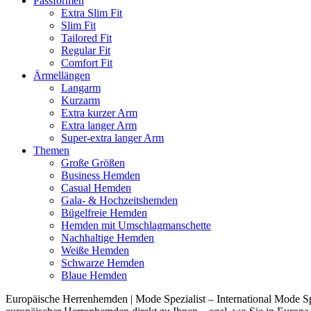
Passformen
Extra Slim Fit
Slim Fit
Tailored Fit
Regular Fit
Comfort Fit
Ärmellängen
Langarm
Kurzarm
Extra kurzer Arm
Extra langer Arm
Super-extra langer Arm
Themen
Große Größen
Business Hemden
Casual Hemden
Gala- & Hochzeitshemden
Bügelfreie Hemden
Hemden mit Umschlagmanschette
Nachhaltige Hemden
Weiße Hemden
Schwarze Hemden
Blaue Hemden
Europäische Herrenhemden | Mode Spezialist – International Mode Spe