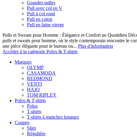
Grandes tailles
Pull avec col en V
Pull à col rond
Pull en coton
Pull en laine vierge
Pulls et Sweats pour Homme : Élégance et Confort au Quotidien Décou
pulls et sweats pour homme, où le style contemporain rencontre le co
une pièce élégante pour le bureau ou...
Plus d'information
Accéder à la catégorie Polos & T-shirts
Marques
OLYMP
CASAMODA
REDMOND
VENTI
HAJO
TOM RIPLEY
Polos & T-shirts
Polos
T-shirts
T-shirts à manches longues
Coupes
Slim
Régulière