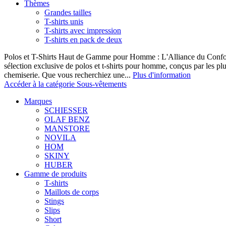
Thèmes
Grandes tailles
T-shirts unis
T-shirts avec impression
T-shirts en pack de deux
Polos et T-Shirts Haut de Gamme pour Homme : L'Alliance du Confor
sélection exclusive de polos et t-shirts pour homme, conçus par les p
chemiserie. Que vous recherchiez une...
Plus d'information
Accéder à la catégorie Sous-vêtements
Marques
SCHIESSER
OLAF BENZ
MANSTORE
NOVILA
HOM
SKINY
HUBER
Gamme de produits
T-shirts
Maillots de corps
Stings
Slips
Short