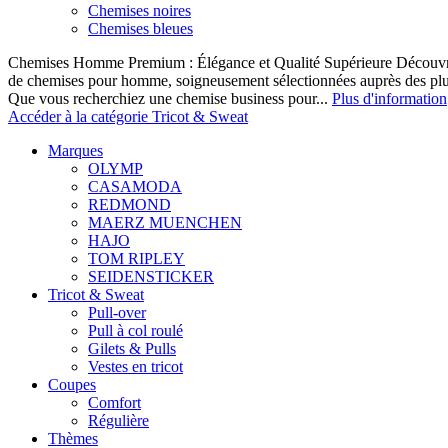
Chemises noires
Chemises bleues
Chemises Homme Premium : Élégance et Qualité Supérieure Découvrez
de chemises pour homme, soigneusement sélectionnées auprès des pl
Que vous recherchiez une chemise business pour...
Plus d'information
Accéder à la catégorie Tricot & Sweat
Marques
OLYMP
CASAMODA
REDMOND
MAERZ MUENCHEN
HAJO
TOM RIPLEY
SEIDENSTICKER
Tricot & Sweat
Pull-over
Pull à col roulé
Gilets & Pulls
Vestes en tricot
Coupes
Comfort
Régulière
Thèmes