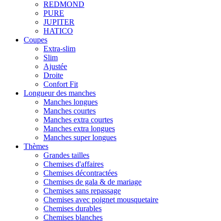
REDMOND
PURE
JUPITER
HATICO
Coupes
Extra-slim
Slim
Ajustée
Droite
Confort Fit
Longueur des manches
Manches longues
Manches courtes
Manches extra courtes
Manches extra longues
Manches super longues
Thèmes
Grandes tailles
Chemises d'affaires
Chemises décontractées
Chemises de gala & de mariage
Chemises sans repassage
Chemises avec poignet mousquetaire
Chemises durables
Chemises blanches