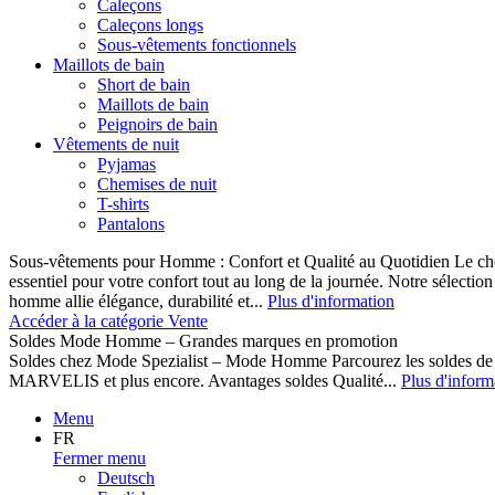
Caleçons
Caleçons longs
Sous-vêtements fonctionnels
Maillots de bain
Short de bain
Maillots de bain
Peignoirs de bain
Vêtements de nuit
Pyjamas
Chemises de nuit
T-shirts
Pantalons
Sous-vêtements pour Homme : Confort et Qualité au Quotidien Le cho
essentiel pour votre confort tout au long de la journée. Notre sélect
homme allie élégance, durabilité et...
Plus d'information
Accéder à la catégorie Vente
Soldes Mode Homme – Grandes marques en promotion
Soldes chez Mode Spezialist – Mode Homme Parcourez les soldes de
MARVELIS et plus encore. Avantages soldes Qualité...
Plus d'inform
Menu
FR
Fermer menu
Deutsch