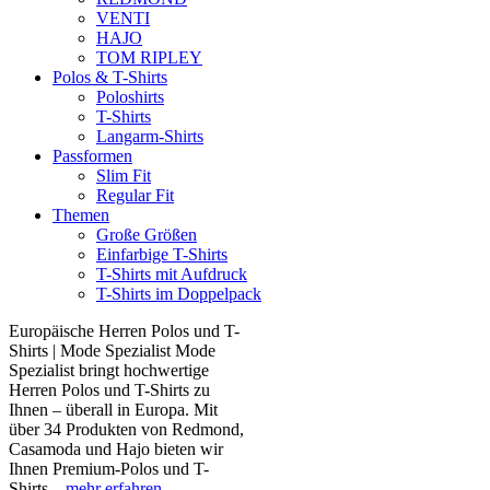
VENTI
HAJO
TOM RIPLEY
Polos & T-Shirts
Poloshirts
T-Shirts
Langarm-Shirts
Passformen
Slim Fit
Regular Fit
Themen
Große Größen
Einfarbige T-Shirts
T-Shirts mit Aufdruck
T-Shirts im Doppelpack
Europäische Herren Polos und T-
Shirts | Mode Spezialist Mode
Spezialist bringt hochwertige
Herren Polos und T-Shirts zu
Ihnen – überall in Europa. Mit
über 34 Produkten von Redmond,
Casamoda und Hajo bieten wir
Ihnen Premium-Polos und T-
Shirts...
mehr erfahren