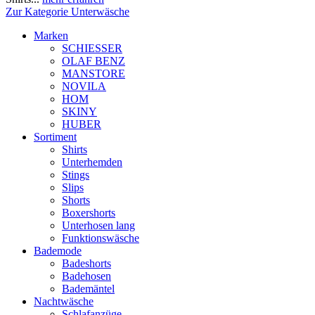
Zur Kategorie Unterwäsche
Marken
SCHIESSER
OLAF BENZ
MANSTORE
NOVILA
HOM
SKINY
HUBER
Sortiment
Shirts
Unterhemden
Stings
Slips
Shorts
Boxershorts
Unterhosen lang
Funktionswäsche
Bademode
Badeshorts
Badehosen
Bademäntel
Nachtwäsche
Schlafanzüge