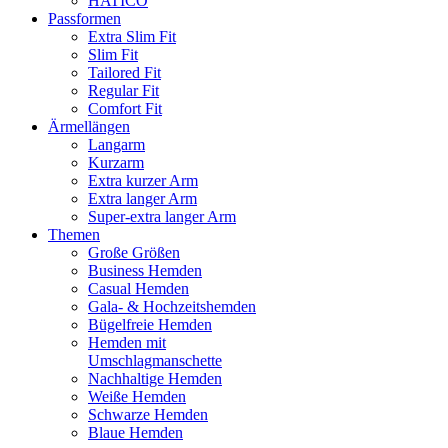
HATICO
Passformen
Extra Slim Fit
Slim Fit
Tailored Fit
Regular Fit
Comfort Fit
Ärmellängen
Langarm
Kurzarm
Extra kurzer Arm
Extra langer Arm
Super-extra langer Arm
Themen
Große Größen
Business Hemden
Casual Hemden
Gala- & Hochzeitshemden
Bügelfreie Hemden
Hemden mit
Umschlagmanschette
Nachhaltige Hemden
Weiße Hemden
Schwarze Hemden
Blaue Hemden