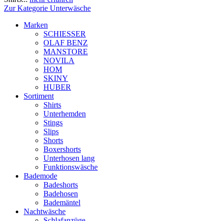
Zur Kategorie Unterwäsche
Marken
SCHIESSER
OLAF BENZ
MANSTORE
NOVILA
HOM
SKINY
HUBER
Sortiment
Shirts
Unterhemden
Stings
Slips
Shorts
Boxershorts
Unterhosen lang
Funktionswäsche
Bademode
Badeshorts
Badehosen
Bademäntel
Nachtwäsche
Schlafanzüge