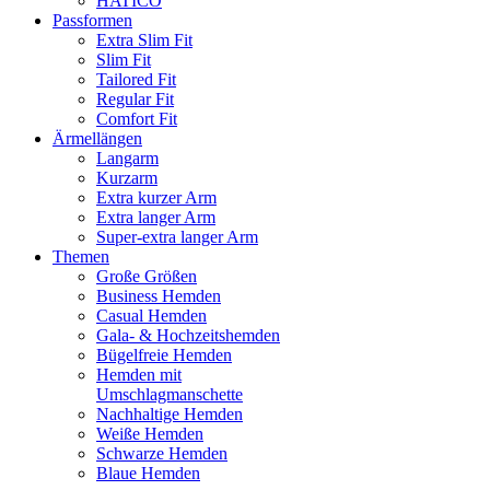
HATICO
Passformen
Extra Slim Fit
Slim Fit
Tailored Fit
Regular Fit
Comfort Fit
Ärmellängen
Langarm
Kurzarm
Extra kurzer Arm
Extra langer Arm
Super-extra langer Arm
Themen
Große Größen
Business Hemden
Casual Hemden
Gala- & Hochzeitshemden
Bügelfreie Hemden
Hemden mit
Umschlagmanschette
Nachhaltige Hemden
Weiße Hemden
Schwarze Hemden
Blaue Hemden