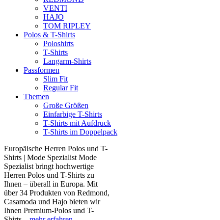
VENTI
HAJO
TOM RIPLEY
Polos & T-Shirts
Poloshirts
T-Shirts
Langarm-Shirts
Passformen
Slim Fit
Regular Fit
Themen
Große Größen
Einfarbige T-Shirts
T-Shirts mit Aufdruck
T-Shirts im Doppelpack
Europäische Herren Polos und T-
Shirts | Mode Spezialist Mode
Spezialist bringt hochwertige
Herren Polos und T-Shirts zu
Ihnen – überall in Europa. Mit
über 34 Produkten von Redmond,
Casamoda und Hajo bieten wir
Ihnen Premium-Polos und T-
Shirts...
mehr erfahren