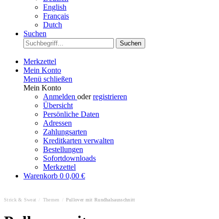
English
Français
Dutch
Suchen
Suchen
Merkzettel
Mein Konto
Menü schließen
Mein Konto
Anmelden
oder
registrieren
Übersicht
Persönliche Daten
Adressen
Zahlungsarten
Kreditkarten verwalten
Bestellungen
Sofortdownloads
Merkzettel
Warenkorb
0
0,00 €
Strick & Sweat
/
Themen
/
Pullover mit Rundhalsausschnitt