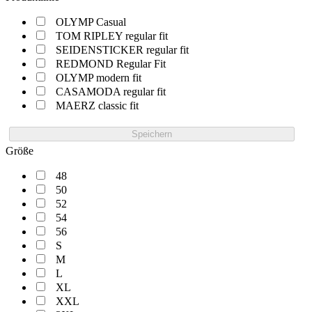
OLYMP Casual
TOM RIPLEY regular fit
SEIDENSTICKER regular fit
REDMOND Regular Fit
OLYMP modern fit
CASAMODA regular fit
MAERZ classic fit
Speichern
Größe
48
50
52
54
56
S
M
L
XL
XXL