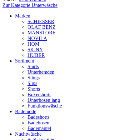
Zur Kategorie Unterwäsche
Marken
SCHIESSER
OLAF BENZ
MANSTORE
NOVILA
HOM
SKINY
HUBER
Sortiment
Shirts
Unterhemden
Stings
Slips
Shorts
Boxershorts
Unterhosen lang
Funktionswäsche
Bademode
Badeshorts
Badehosen
Bademäntel
Nachtwäsche
Schlafanzüge