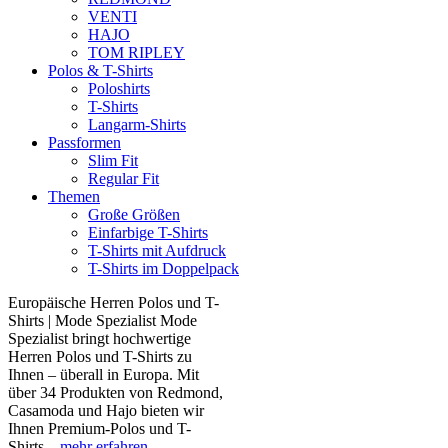
VENTI
HAJO
TOM RIPLEY
Polos & T-Shirts
Poloshirts
T-Shirts
Langarm-Shirts
Passformen
Slim Fit
Regular Fit
Themen
Große Größen
Einfarbige T-Shirts
T-Shirts mit Aufdruck
T-Shirts im Doppelpack
Europäische Herren Polos und T-
Shirts | Mode Spezialist Mode
Spezialist bringt hochwertige
Herren Polos und T-Shirts zu
Ihnen – überall in Europa. Mit
über 34 Produkten von Redmond,
Casamoda und Hajo bieten wir
Ihnen Premium-Polos und T-
Shirts...
mehr erfahren