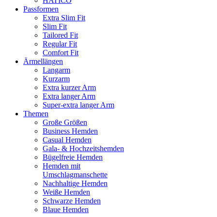
HATICO
Passformen
Extra Slim Fit
Slim Fit
Tailored Fit
Regular Fit
Comfort Fit
Ärmellängen
Langarm
Kurzarm
Extra kurzer Arm
Extra langer Arm
Super-extra langer Arm
Themen
Große Größen
Business Hemden
Casual Hemden
Gala- & Hochzeitshemden
Bügelfreie Hemden
Hemden mit
Umschlagmanschette
Nachhaltige Hemden
Weiße Hemden
Schwarze Hemden
Blaue Hemden