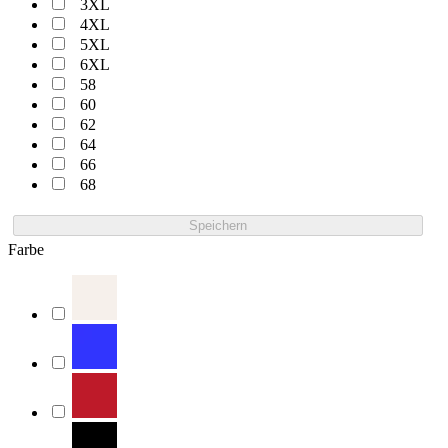
3XL
4XL
5XL
6XL
58
60
62
64
66
68
Speichern
Farbe