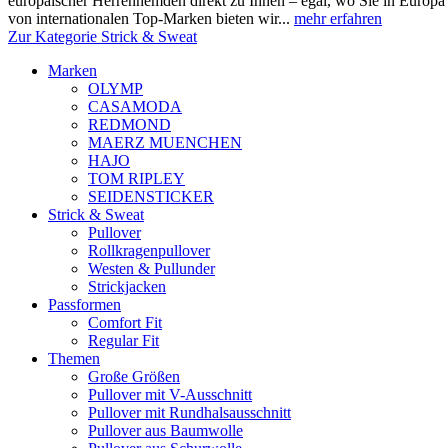
europäischer Herrenhemden direkt zu Ihnen – egal, wo Sie in Europ
von internationalen Top-Marken bieten wir...
mehr erfahren
Zur Kategorie Strick & Sweat
Marken
OLYMP
CASAMODA
REDMOND
MAERZ MUENCHEN
HAJO
TOM RIPLEY
SEIDENSTICKER
Strick & Sweat
Pullover
Rollkragenpullover
Westen & Pullunder
Strickjacken
Passformen
Comfort Fit
Regular Fit
Themen
Große Größen
Pullover mit V-Ausschnitt
Pullover mit Rundhalsausschnitt
Pullover aus Baumwolle