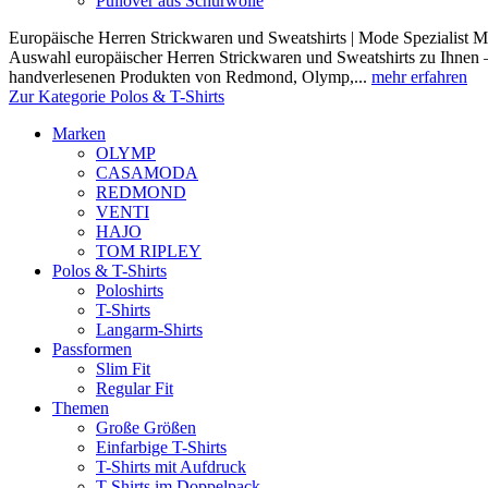
Pullover aus Schurwolle
Europäische Herren Strickwaren und Sweatshirts | Mode Spezialist Mod
Auswahl europäischer Herren Strickwaren und Sweatshirts zu Ihnen –
handverlesenen Produkten von Redmond, Olymp,...
mehr erfahren
Zur Kategorie Polos & T-Shirts
Marken
OLYMP
CASAMODA
REDMOND
VENTI
HAJO
TOM RIPLEY
Polos & T-Shirts
Poloshirts
T-Shirts
Langarm-Shirts
Passformen
Slim Fit
Regular Fit
Themen
Große Größen
Einfarbige T-Shirts
T-Shirts mit Aufdruck
T-Shirts im Doppelpack