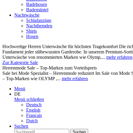
Badehosen
Bademäntel
Nachtwäsche
Schlafanzüge
Nachthemden
Shirts
Hosen
Hochwertige Herren Unterwäsche für höchsten Tragekomfort Die rich
Fundament jeder stilbewussten Garderobe. In unserem Premium-Sortim
Unterwäsche von renommierten Marken wie Olymp,...
mehr erfahren
Zur Kategorie Sale
Herrenmode Sale – Top-Marken zum Vorteilspreis
Sale bei Mode Spezialist – Herrenmode reduziert Im Sale von Mode S
– Top-Marken wie OLYMP ,...
mehr erfahren
Menü
DE
Menü schließen
Deutsch
English
Français
Dutch
Suchen
Suchen