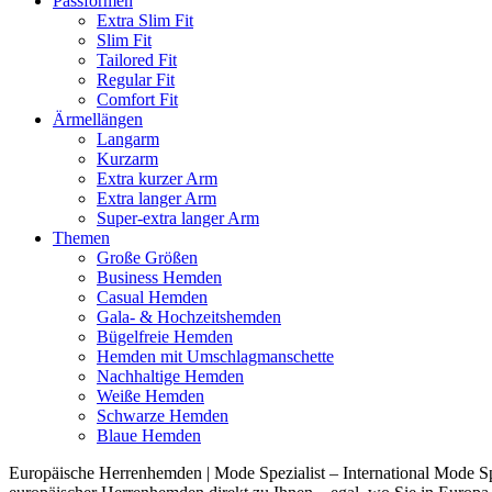
Passformen
Extra Slim Fit
Slim Fit
Tailored Fit
Regular Fit
Comfort Fit
Ärmellängen
Langarm
Kurzarm
Extra kurzer Arm
Extra langer Arm
Super-extra langer Arm
Themen
Große Größen
Business Hemden
Casual Hemden
Gala- & Hochzeitshemden
Bügelfreie Hemden
Hemden mit Umschlagmanschette
Nachhaltige Hemden
Weiße Hemden
Schwarze Hemden
Blaue Hemden
Europäische Herrenhemden | Mode Spezialist – International Mode Spe