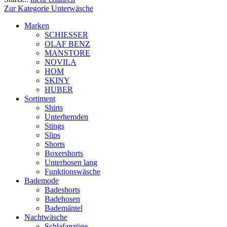
Zur Kategorie Unterwäsche
Marken
SCHIESSER
OLAF BENZ
MANSTORE
NOVILA
HOM
SKINY
HUBER
Sortiment
Shirts
Unterhemden
Stings
Slips
Shorts
Boxershorts
Unterhosen lang
Funktionswäsche
Bademode
Badeshorts
Badehosen
Bademäntel
Nachtwäsche
Schlafanzüge