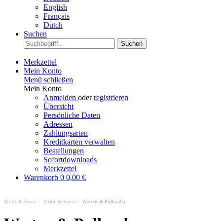
English
Français
Dutch
Suchen
Suchen
Merkzettel
Mein Konto
Menü schließen
Mein Konto
Anmelden
oder
registrieren
Übersicht
Persönliche Daten
Adressen
Zahlungsarten
Kreditkarten verwalten
Bestellungen
Sofortdownloads
Merkzettel
Warenkorb
0
0,00 €
Strick & Sweat
/
Strick & Sweat
/
Westen & Pullunder