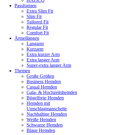
HATICO
Passformen
Extra Slim Fit
Slim Fit
Tailored Fit
Regular Fit
Comfort Fit
Ärmellängen
Langarm
Kurzarm
Extra kurzer Arm
Extra langer Arm
Super-extra langer Arm
Themen
Große Größen
Business Hemden
Casual Hemden
Gala- & Hochzeitshemden
Bügelfreie Hemden
Hemden mit
Umschlagmanschette
Nachhaltige Hemden
Weiße Hemden
Schwarze Hemden
Blaue Hemden