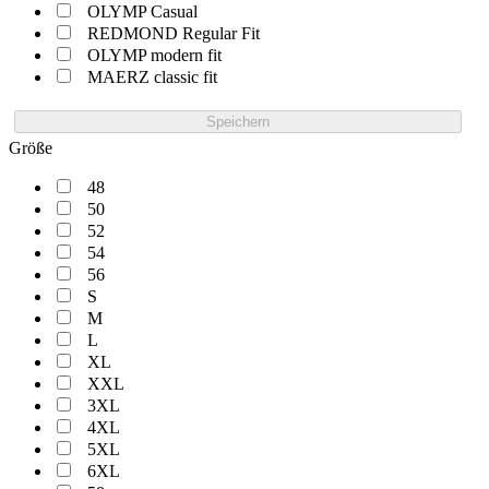
OLYMP Casual
REDMOND Regular Fit
OLYMP modern fit
MAERZ classic fit
Speichern
Größe
48
50
52
54
56
S
M
L
XL
XXL
3XL
4XL
5XL
6XL