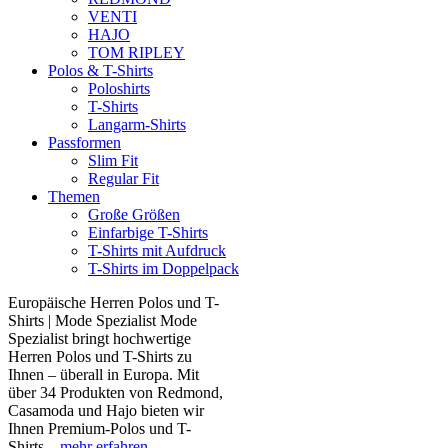
VENTI
HAJO
TOM RIPLEY
Polos & T-Shirts
Poloshirts
T-Shirts
Langarm-Shirts
Passformen
Slim Fit
Regular Fit
Themen
Große Größen
Einfarbige T-Shirts
T-Shirts mit Aufdruck
T-Shirts im Doppelpack
Europäische Herren Polos und T-
Shirts | Mode Spezialist Mode
Spezialist bringt hochwertige
Herren Polos und T-Shirts zu
Ihnen – überall in Europa. Mit
über 34 Produkten von Redmond,
Casamoda und Hajo bieten wir
Ihnen Premium-Polos und T-
Shirts...
mehr erfahren