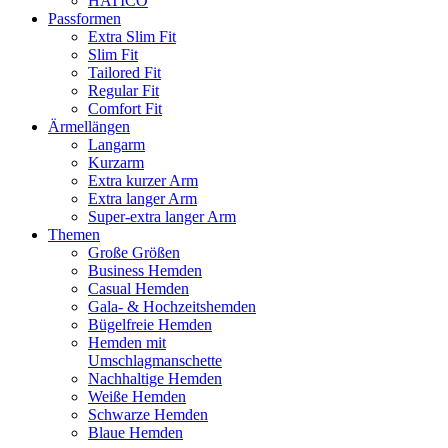
HATICO
Passformen
Extra Slim Fit
Slim Fit
Tailored Fit
Regular Fit
Comfort Fit
Ärmellängen
Langarm
Kurzarm
Extra kurzer Arm
Extra langer Arm
Super-extra langer Arm
Themen
Große Größen
Business Hemden
Casual Hemden
Gala- & Hochzeitshemden
Bügelfreie Hemden
Hemden mit
Umschlagmanschette
Nachhaltige Hemden
Weiße Hemden
Schwarze Hemden
Blaue Hemden