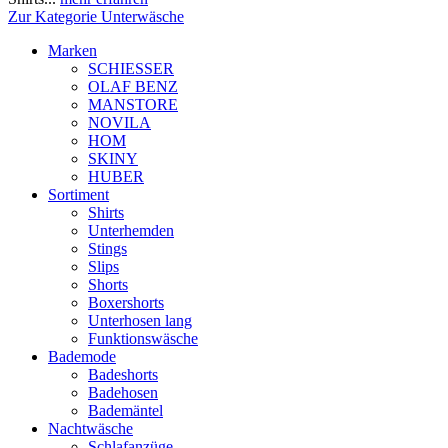
Zur Kategorie Unterwäsche
Marken
SCHIESSER
OLAF BENZ
MANSTORE
NOVILA
HOM
SKINY
HUBER
Sortiment
Shirts
Unterhemden
Stings
Slips
Shorts
Boxershorts
Unterhosen lang
Funktionswäsche
Bademode
Badeshorts
Badehosen
Bademäntel
Nachtwäsche
Schlafanzüge