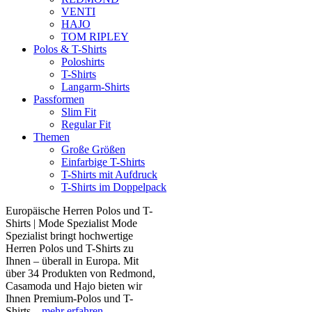
VENTI
HAJO
TOM RIPLEY
Polos & T-Shirts
Poloshirts
T-Shirts
Langarm-Shirts
Passformen
Slim Fit
Regular Fit
Themen
Große Größen
Einfarbige T-Shirts
T-Shirts mit Aufdruck
T-Shirts im Doppelpack
Europäische Herren Polos und T-
Shirts | Mode Spezialist Mode
Spezialist bringt hochwertige
Herren Polos und T-Shirts zu
Ihnen – überall in Europa. Mit
über 34 Produkten von Redmond,
Casamoda und Hajo bieten wir
Ihnen Premium-Polos und T-
Shirts...
mehr erfahren