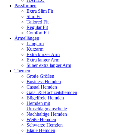
HATICO
Passformen
Extra Slim Fit
Slim Fit
Tailored Fit
Regular Fit
Comfort Fit
Ärmellängen
Langarm
Kurzarm
Extra kurzer Arm
Extra langer Arm
Super-extra langer Arm
Themen
Große Größen
Business Hemden
Casual Hemden
Gala- & Hochzeitshemden
Bügelfreie Hemden
Hemden mit
Umschlagmanschette
Nachhaltige Hemden
Weiße Hemden
Schwarze Hemden
Blaue Hemden