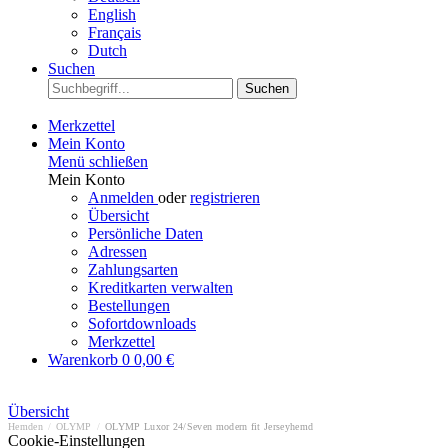
English
Français
Dutch
Suchen
Suchen
Merkzettel
Mein Konto
Menü schließen
Mein Konto
Anmelden
oder
registrieren
Übersicht
Persönliche Daten
Adressen
Zahlungsarten
Kreditkarten verwalten
Bestellungen
Sofortdownloads
Merkzettel
Warenkorb
0
0,00 €
Übersicht
Hemden
/
OLYMP
/
OLYMP Luxor 24/Seven modern fit Jerseyhemd
Cookie-Einstellungen