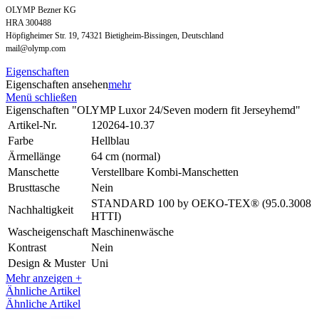
OLYMP Bezner KG
HRA 300488
Höpfigheimer Str. 19, 74321 Bietigheim-Bissingen, Deutschland
mail@olymp.com
Eigenschaften
Eigenschaften ansehen
mehr
Menü schließen
Eigenschaften "OLYMP Luxor 24/Seven modern fit Jerseyhemd"
Artikel-Nr.
120264-10.37
Farbe
Hellblau
Ärmellänge
64 cm (normal)
Manschette
Verstellbare Kombi-Manschetten
Brusttasche
Nein
STANDARD 100 by OEKO-TEX® (95.0.3008
Nachhaltigkeit
HTTI)
Wascheigenschaft
Maschinenwäsche
Kontrast
Nein
Design & Muster
Uni
Mehr anzeigen +
Ähnliche Artikel
Ähnliche Artikel