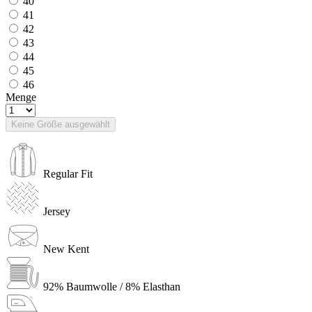
40
41
42
43
44
45
46
Menge
Keine Größe ausgewählt
Regular Fit
Jersey
New Kent
92% Baumwolle / 8% Elasthan