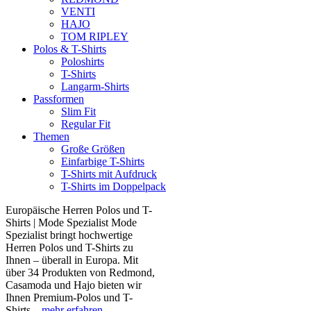
VENTI
HAJO
TOM RIPLEY
Polos & T-Shirts
Poloshirts
T-Shirts
Langarm-Shirts
Passformen
Slim Fit
Regular Fit
Themen
Große Größen
Einfarbige T-Shirts
T-Shirts mit Aufdruck
T-Shirts im Doppelpack
Europäische Herren Polos und T-
Shirts | Mode Spezialist Mode
Spezialist bringt hochwertige
Herren Polos und T-Shirts zu
Ihnen – überall in Europa. Mit
über 34 Produkten von Redmond,
Casamoda und Hajo bieten wir
Ihnen Premium-Polos und T-
Shirts...
mehr erfahren