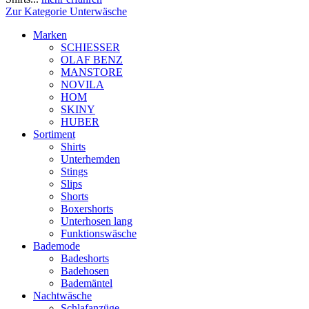
Zur Kategorie Unterwäsche
Marken
SCHIESSER
OLAF BENZ
MANSTORE
NOVILA
HOM
SKINY
HUBER
Sortiment
Shirts
Unterhemden
Stings
Slips
Shorts
Boxershorts
Unterhosen lang
Funktionswäsche
Bademode
Badeshorts
Badehosen
Bademäntel
Nachtwäsche
Schlafanzüge