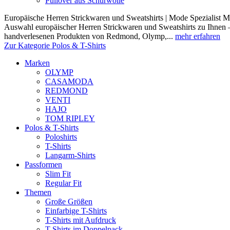
Pullover aus Schurwolle
Europäische Herren Strickwaren und Sweatshirts | Mode Spezialist Mod
Auswahl europäischer Herren Strickwaren und Sweatshirts zu Ihnen –
handverlesenen Produkten von Redmond, Olymp,...
mehr erfahren
Zur Kategorie Polos & T-Shirts
Marken
OLYMP
CASAMODA
REDMOND
VENTI
HAJO
TOM RIPLEY
Polos & T-Shirts
Poloshirts
T-Shirts
Langarm-Shirts
Passformen
Slim Fit
Regular Fit
Themen
Große Größen
Einfarbige T-Shirts
T-Shirts mit Aufdruck
T-Shirts im Doppelpack