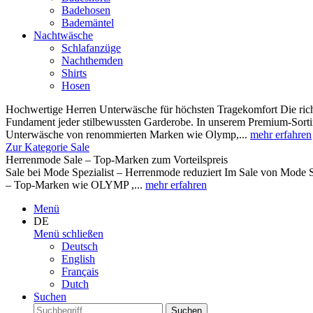
Badehosen
Bademäntel
Nachtwäsche
Schlafanzüge
Nachthemden
Shirts
Hosen
Hochwertige Herren Unterwäsche für höchsten Tragekomfort Die rich
Fundament jeder stilbewussten Garderobe. In unserem Premium-Sortim
Unterwäsche von renommierten Marken wie Olymp,...
mehr erfahren
Zur Kategorie Sale
Herrenmode Sale – Top-Marken zum Vorteilspreis
Sale bei Mode Spezialist – Herrenmode reduziert Im Sale von Mode S
– Top-Marken wie OLYMP ,...
mehr erfahren
Menü
DE
Menü schließen
Deutsch
English
Français
Dutch
Suchen
Suchen