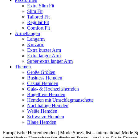
Passformen
Extra Slim Fit
Slim Fit
Tailored Fit
Regular Fit
Comfort Fit
Ärmellängen
Langarm
Kurzarm
Extra kurzer Arm
Extra langer Arm
Super-extra langer Arm
Themen
Große Größen
Business Hemden
Casual Hemden
Gala- & Hochzeitshemden
Bügelfreie Hemden
Hemden mit Umschlagmanschette
Nachhaltige Hemden
Weiße Hemden
Schwarze Hemden
Blaue Hemden
Europäische Herrenhemden | Mode Spezialist – International Mode Spe