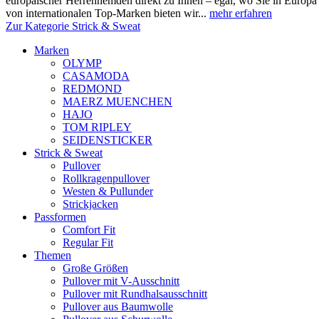
europäischer Herrenhemden direkt zu Ihnen – egal, wo Sie in Europ
von internationalen Top-Marken bieten wir...
mehr erfahren
Zur Kategorie Strick & Sweat
Marken
OLYMP
CASAMODA
REDMOND
MAERZ MUENCHEN
HAJO
TOM RIPLEY
SEIDENSTICKER
Strick & Sweat
Pullover
Rollkragenpullover
Westen & Pullunder
Strickjacken
Passformen
Comfort Fit
Regular Fit
Themen
Große Größen
Pullover mit V-Ausschnitt
Pullover mit Rundhalsausschnitt
Pullover aus Baumwolle