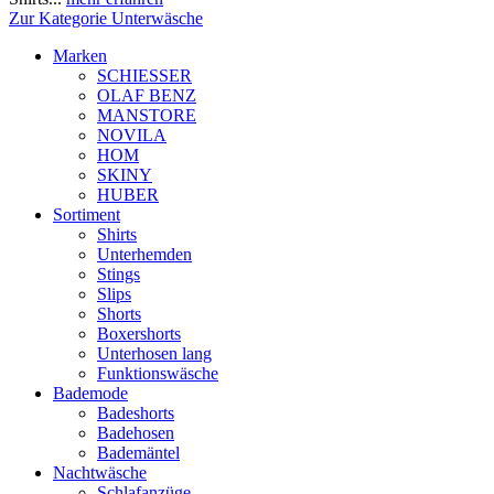
Zur Kategorie Unterwäsche
Marken
SCHIESSER
OLAF BENZ
MANSTORE
NOVILA
HOM
SKINY
HUBER
Sortiment
Shirts
Unterhemden
Stings
Slips
Shorts
Boxershorts
Unterhosen lang
Funktionswäsche
Bademode
Badeshorts
Badehosen
Bademäntel
Nachtwäsche
Schlafanzüge