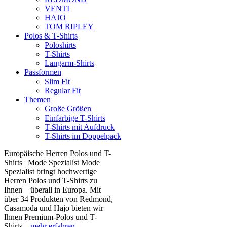
VENTI
HAJO
TOM RIPLEY
Polos & T-Shirts
Poloshirts
T-Shirts
Langarm-Shirts
Passformen
Slim Fit
Regular Fit
Themen
Große Größen
Einfarbige T-Shirts
T-Shirts mit Aufdruck
T-Shirts im Doppelpack
Europäische Herren Polos und T-
Shirts | Mode Spezialist Mode
Spezialist bringt hochwertige
Herren Polos und T-Shirts zu
Ihnen – überall in Europa. Mit
über 34 Produkten von Redmond,
Casamoda und Hajo bieten wir
Ihnen Premium-Polos und T-
Shirts...
mehr erfahren