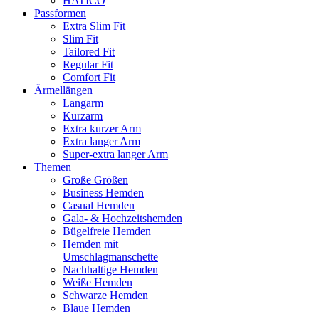
HATICO
Passformen
Extra Slim Fit
Slim Fit
Tailored Fit
Regular Fit
Comfort Fit
Ärmellängen
Langarm
Kurzarm
Extra kurzer Arm
Extra langer Arm
Super-extra langer Arm
Themen
Große Größen
Business Hemden
Casual Hemden
Gala- & Hochzeitshemden
Bügelfreie Hemden
Hemden mit
Umschlagmanschette
Nachhaltige Hemden
Weiße Hemden
Schwarze Hemden
Blaue Hemden