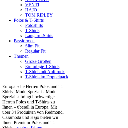
VENTI
HAJO
TOM RIPLEY
Polos & T-Shirts
Poloshirts
T-Shirts
Langarm-Shirts
Passformen
Slim Fit
Regular Fit
Themen
Große Größen
Einfarbige T-Shirts
T-Shirts mit Aufdruck
T-Shirts im Doppelpack
Europäische Herren Polos und T-
Shirts | Mode Spezialist Mode
Spezialist bringt hochwertige
Herren Polos und T-Shirts zu
Ihnen – überall in Europa. Mit
über 34 Produkten von Redmond,
Casamoda und Hajo bieten wir
Ihnen Premium-Polos und T-
Shirts...
mehr erfahren