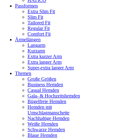
HATICO
Passformen
Extra Slim Fit
Slim Fit
Tailored Fit
Regular Fit
Comfort Fit
Ärmellängen
Langarm
Kurzarm
Extra kurzer Arm
Extra langer Arm
Super-extra langer Arm
Themen
Große Größen
Business Hemden
Casual Hemden
Gala- & Hochzeitshemden
Bügelfreie Hemden
Hemden mit
Umschlagmanschette
Nachhaltige Hemden
Weiße Hemden
Schwarze Hemden
Blaue Hemden