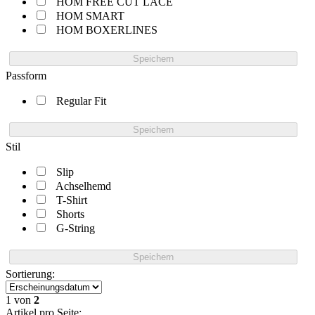
HOM FREE CUT LACE
HOM SMART
HOM BOXERLINES
Speichern
Passform
Regular Fit
Speichern
Stil
Slip
Achselhemd
T-Shirt
Shorts
G-String
Speichern
Sortierung:
1
von
2
Artikel pro Seite: