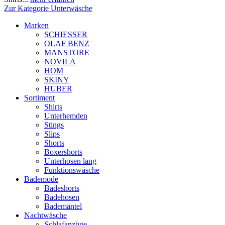
Zur Kategorie Unterwäsche
Marken
SCHIESSER
OLAF BENZ
MANSTORE
NOVILA
HOM
SKINY
HUBER
Sortiment
Shirts
Unterhemden
Stings
Slips
Shorts
Boxershorts
Unterhosen lang
Funktionswäsche
Bademode
Badeshorts
Badehosen
Bademäntel
Nachtwäsche
Schlafanzüge