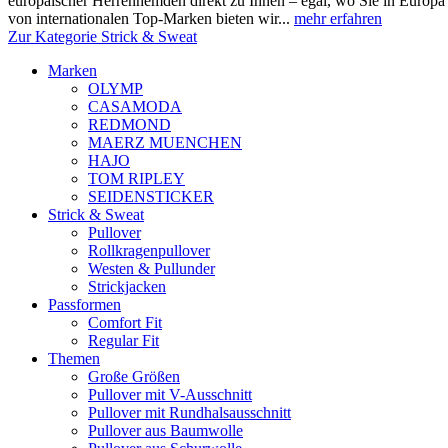
europäischer Herrenhemden direkt zu Ihnen – egal, wo Sie in Europ
von internationalen Top-Marken bieten wir...
mehr erfahren
Zur Kategorie Strick & Sweat
Marken
OLYMP
CASAMODA
REDMOND
MAERZ MUENCHEN
HAJO
TOM RIPLEY
SEIDENSTICKER
Strick & Sweat
Pullover
Rollkragenpullover
Westen & Pullunder
Strickjacken
Passformen
Comfort Fit
Regular Fit
Themen
Große Größen
Pullover mit V-Ausschnitt
Pullover mit Rundhalsausschnitt
Pullover aus Baumwolle