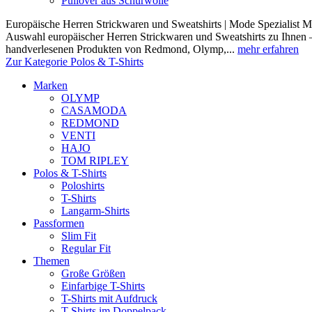
Pullover aus Schurwolle
Europäische Herren Strickwaren und Sweatshirts | Mode Spezialist Mod
Auswahl europäischer Herren Strickwaren und Sweatshirts zu Ihnen –
handverlesenen Produkten von Redmond, Olymp,...
mehr erfahren
Zur Kategorie Polos & T-Shirts
Marken
OLYMP
CASAMODA
REDMOND
VENTI
HAJO
TOM RIPLEY
Polos & T-Shirts
Poloshirts
T-Shirts
Langarm-Shirts
Passformen
Slim Fit
Regular Fit
Themen
Große Größen
Einfarbige T-Shirts
T-Shirts mit Aufdruck
T-Shirts im Doppelpack