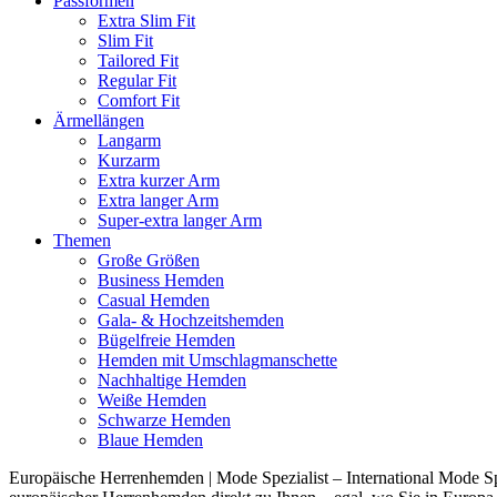
Passformen
Extra Slim Fit
Slim Fit
Tailored Fit
Regular Fit
Comfort Fit
Ärmellängen
Langarm
Kurzarm
Extra kurzer Arm
Extra langer Arm
Super-extra langer Arm
Themen
Große Größen
Business Hemden
Casual Hemden
Gala- & Hochzeitshemden
Bügelfreie Hemden
Hemden mit Umschlagmanschette
Nachhaltige Hemden
Weiße Hemden
Schwarze Hemden
Blaue Hemden
Europäische Herrenhemden | Mode Spezialist – International Mode Spe