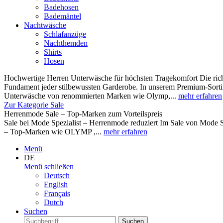
Badehosen
Bademäntel
Nachtwäsche
Schlafanzüge
Nachthemden
Shirts
Hosen
Hochwertige Herren Unterwäsche für höchsten Tragekomfort Die rich
Fundament jeder stilbewussten Garderobe. In unserem Premium-Sortim
Unterwäsche von renommierten Marken wie Olymp,...
mehr erfahren
Zur Kategorie Sale
Herrenmode Sale – Top-Marken zum Vorteilspreis
Sale bei Mode Spezialist – Herrenmode reduziert Im Sale von Mode S
– Top-Marken wie OLYMP ,...
mehr erfahren
Menü
DE
Menü schließen
Deutsch
English
Français
Dutch
Suchen
Suchen