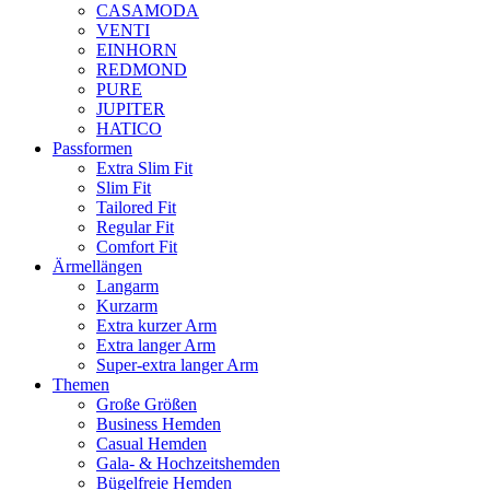
CASAMODA
VENTI
EINHORN
REDMOND
PURE
JUPITER
HATICO
Passformen
Extra Slim Fit
Slim Fit
Tailored Fit
Regular Fit
Comfort Fit
Ärmellängen
Langarm
Kurzarm
Extra kurzer Arm
Extra langer Arm
Super-extra langer Arm
Themen
Große Größen
Business Hemden
Casual Hemden
Gala- & Hochzeitshemden
Bügelfreie Hemden