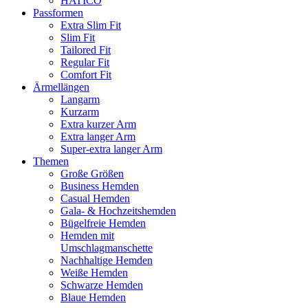
HATICO
Passformen
Extra Slim Fit
Slim Fit
Tailored Fit
Regular Fit
Comfort Fit
Ärmellängen
Langarm
Kurzarm
Extra kurzer Arm
Extra langer Arm
Super-extra langer Arm
Themen
Große Größen
Business Hemden
Casual Hemden
Gala- & Hochzeitshemden
Bügelfreie Hemden
Hemden mit
Umschlagmanschette
Nachhaltige Hemden
Weiße Hemden
Schwarze Hemden
Blaue Hemden