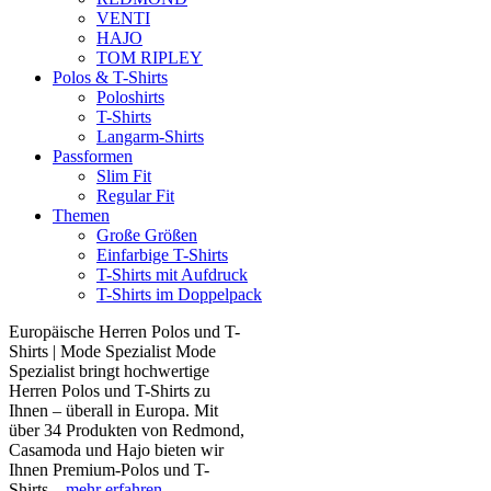
VENTI
HAJO
TOM RIPLEY
Polos & T-Shirts
Poloshirts
T-Shirts
Langarm-Shirts
Passformen
Slim Fit
Regular Fit
Themen
Große Größen
Einfarbige T-Shirts
T-Shirts mit Aufdruck
T-Shirts im Doppelpack
Europäische Herren Polos und T-
Shirts | Mode Spezialist Mode
Spezialist bringt hochwertige
Herren Polos und T-Shirts zu
Ihnen – überall in Europa. Mit
über 34 Produkten von Redmond,
Casamoda und Hajo bieten wir
Ihnen Premium-Polos und T-
Shirts...
mehr erfahren