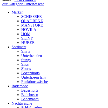
Zur Kategorie Unterwäsche
Marken
SCHIESSER
OLAF BENZ
MANSTORE
NOVILA
HOM
SKINY
HUBER
Sortiment
Shirts
Unterhemden
Stings
Slips
Shorts
Boxershorts
Unterhosen lang
Funktionswäsche
Bademode
Badeshorts
Badehosen
Bademäntel
Nachtwäsche
Schlafanzüge