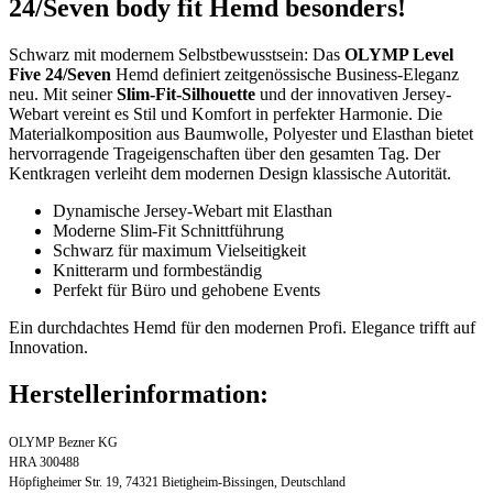
24/Seven body fit Hemd besonders!
Schwarz mit modernem Selbstbewusstsein: Das
OLYMP Level
Five 24/Seven
Hemd definiert zeitgenössische Business-Eleganz
neu. Mit seiner
Slim-Fit-Silhouette
und der innovativen Jersey-
Webart vereint es Stil und Komfort in perfekter Harmonie. Die
Materialkomposition aus Baumwolle, Polyester und Elasthan bietet
hervorragende Trageigenschaften über den gesamten Tag. Der
Kentkragen verleiht dem modernen Design klassische Autorität.
Dynamische Jersey-Webart mit Elasthan
Moderne Slim-Fit Schnittführung
Schwarz für maximum Vielseitigkeit
Knitterarm und formbeständig
Perfekt für Büro und gehobene Events
Ein durchdachtes Hemd für den modernen Profi. Elegance trifft auf
Innovation.
Herstellerinformation:
OLYMP Bezner KG
HRA 300488
Höpfigheimer Str. 19, 74321 Bietigheim-Bissingen, Deutschland