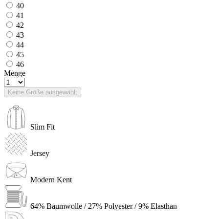
40
41
42
43
44
45
46
Menge
Keine Größe ausgewählt
Slim Fit
Jersey
Modern Kent
64% Baumwolle / 27% Polyester / 9% Elasthan