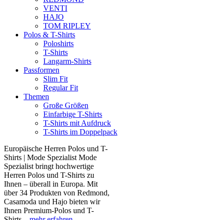
VENTI
HAJO
TOM RIPLEY
Polos & T-Shirts
Poloshirts
T-Shirts
Langarm-Shirts
Passformen
Slim Fit
Regular Fit
Themen
Große Größen
Einfarbige T-Shirts
T-Shirts mit Aufdruck
T-Shirts im Doppelpack
Europäische Herren Polos und T-
Shirts | Mode Spezialist Mode
Spezialist bringt hochwertige
Herren Polos und T-Shirts zu
Ihnen – überall in Europa. Mit
über 34 Produkten von Redmond,
Casamoda und Hajo bieten wir
Ihnen Premium-Polos und T-
Shirts...
mehr erfahren