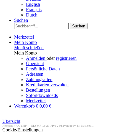
English
Français
Dutch
Suchen
Suchen
Merkzettel
Mein Konto
Menü schließen
Mein Konto
Anmelden
oder
registrieren
Übersicht
Persönliche Daten
Adressen
Zahlungsarten
Kreditkarten verwalten
Bestellungen
Sofortdownloads
Merkzettel
Warenkorb
0
0,00 €
Übersicht
Hemden
/
OLYMP
/
OLYMP Level Five 24/Seven body fit Businesshemd
Cookie-Einstellungen