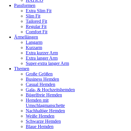
HATICO
Passformen
Extra Slim Fit
Slim Fit
Tailored Fit
Regular Fit
Comfort Fit
Ärmellängen
Langarm
Kurzarm
Extra kurzer Arm
Extra langer Arm
Super-extra langer Arm
Themen
Große Größen
Business Hemden
Casual Hemden
Gala- & Hochzeitshemden
Bügelfreie Hemden
Hemden mit
Umschlagmanschette
Nachhaltige Hemden
Weiße Hemden
Schwarze Hemden
Blaue Hemden