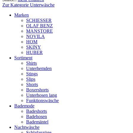
Zur Kategorie Unterwäsche
Marken
SCHIESSER
OLAF BENZ
MANSTORE
NOVILA
HOM
SKINY
HUBER
Sortiment
Shirts
Unterhemden
Stings
Slips
Shorts
Boxershorts
Unterhosen lang
Funktionswäsche
Bademode
Badeshorts
Badehosen
Bademäntel
Nachtwäsche
Schlafanzüge