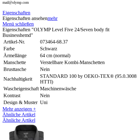
mail@olymp.com
Eigenschaften
Eigenschaften ansehen
mehr
Menü schließen
Eigenschaften "OLYMP Level Five 24/Seven body fit
Businesshemd"
Artikel-Nr.
073464-68.37
Farbe
Schwarz
Ärmellänge
64 cm (normal)
Manschette
Verstellbare Kombi-Manschetten
Brusttasche
Nein
STANDARD 100 by OEKO-TEX® (95.0.3008
Nachhaltigkeit
HTTI)
Wascheigenschaft
Maschinenwäsche
Kontrast
Nein
Design & Muster
Uni
Mehr anzeigen +
Ähnliche Artikel
Ähnliche Artikel