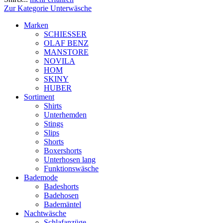
Zur Kategorie Unterwäsche
Marken
SCHIESSER
OLAF BENZ
MANSTORE
NOVILA
HOM
SKINY
HUBER
Sortiment
Shirts
Unterhemden
Stings
Slips
Shorts
Boxershorts
Unterhosen lang
Funktionswäsche
Bademode
Badeshorts
Badehosen
Bademäntel
Nachtwäsche
Schlafanzüge