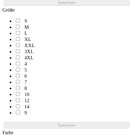
Speichern
Größe
S
M
L
XL
XXL
3XL
4XL
4
5
6
7
8
10
12
14
9
Speichern
Farbe