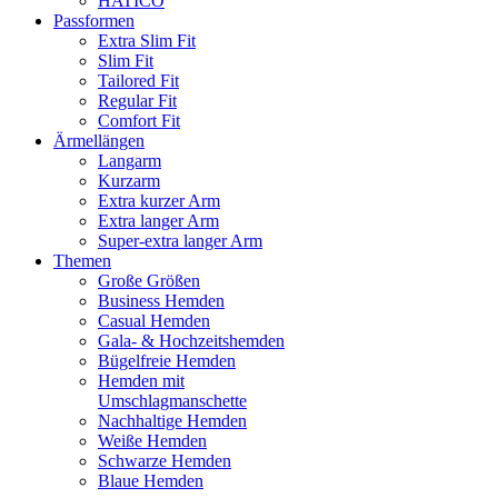
HATICO
Passformen
Extra Slim Fit
Slim Fit
Tailored Fit
Regular Fit
Comfort Fit
Ärmellängen
Langarm
Kurzarm
Extra kurzer Arm
Extra langer Arm
Super-extra langer Arm
Themen
Große Größen
Business Hemden
Casual Hemden
Gala- & Hochzeitshemden
Bügelfreie Hemden
Hemden mit
Umschlagmanschette
Nachhaltige Hemden
Weiße Hemden
Schwarze Hemden
Blaue Hemden