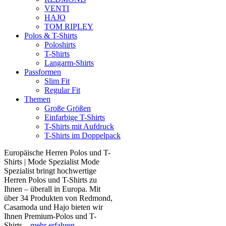
VENTI
HAJO
TOM RIPLEY
Polos & T-Shirts
Poloshirts
T-Shirts
Langarm-Shirts
Passformen
Slim Fit
Regular Fit
Themen
Große Größen
Einfarbige T-Shirts
T-Shirts mit Aufdruck
T-Shirts im Doppelpack
Europäische Herren Polos und T-
Shirts | Mode Spezialist Mode
Spezialist bringt hochwertige
Herren Polos und T-Shirts zu
Ihnen – überall in Europa. Mit
über 34 Produkten von Redmond,
Casamoda und Hajo bieten wir
Ihnen Premium-Polos und T-
Shirts...
mehr erfahren