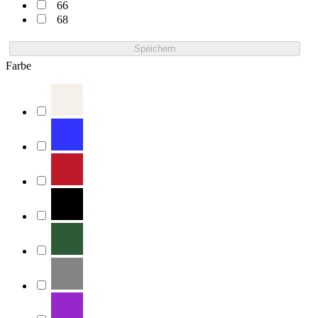
66
68
Speichern
Farbe