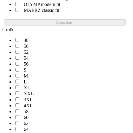
OLYMP modern fit
MAERZ classic fit
Speichern
Größe
48
50
52
54
56
S
M
L
XL
XXL
3XL
4XL
58
60
62
64