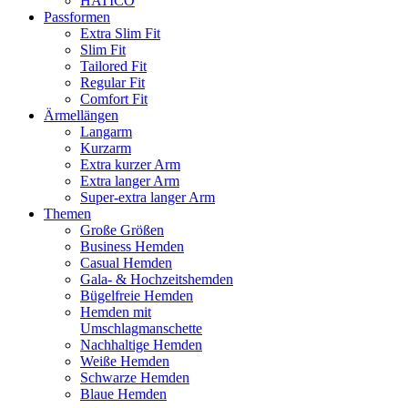
HATICO
Passformen
Extra Slim Fit
Slim Fit
Tailored Fit
Regular Fit
Comfort Fit
Ärmellängen
Langarm
Kurzarm
Extra kurzer Arm
Extra langer Arm
Super-extra langer Arm
Themen
Große Größen
Business Hemden
Casual Hemden
Gala- & Hochzeitshemden
Bügelfreie Hemden
Hemden mit
Umschlagmanschette
Nachhaltige Hemden
Weiße Hemden
Schwarze Hemden
Blaue Hemden