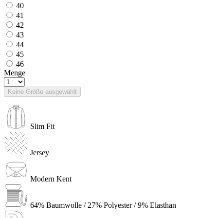
40
41
42
43
44
45
46
Menge
Keine Größe ausgewählt
Slim Fit
Jersey
Modern Kent
64% Baumwolle / 27% Polyester / 9% Elasthan