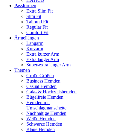
HATICO
Passformen
Extra Slim Fit
Slim Fit
Tailored Fit
Regular Fit
Comfort Fit
Ärmellängen
Langarm
Kurzarm
Extra kurzer Arm
Extra langer Arm
Super-extra langer Arm
Themen
Große Größen
Business Hemden
Casual Hemden
Gala- & Hochzeitshemden
Bügelfreie Hemden
Hemden mit
Umschlagmanschette
Nachhaltige Hemden
Weiße Hemden
Schwarze Hemden
Blaue Hemden