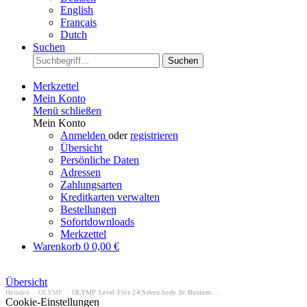
English
Français
Dutch
Suchen
Suchen
Merkzettel
Mein Konto
Menü schließen
Mein Konto
Anmelden
oder
registrieren
Übersicht
Persönliche Daten
Adressen
Zahlungsarten
Kreditkarten verwalten
Bestellungen
Sofortdownloads
Merkzettel
Warenkorb
0
0,00 €
Übersicht
Hemden
/
OLYMP
/
OLYMP Level Five 24/Seven body fit Businesshemd
Cookie-Einstellungen