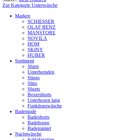
Zur Kategorie Unterwäsche
Marken
SCHIESSER
OLAF BENZ
MANSTORE
NOVILA
HOM
SKINY
HUBER
Sortiment
Shirts
Unterhemden
Stings
Slips
Shorts
Boxershorts
Unterhosen lang
Funktionswäsche
Bademode
Badeshorts
Badehosen
Bademäntel
Nachtwäsche
Schlafanzüge