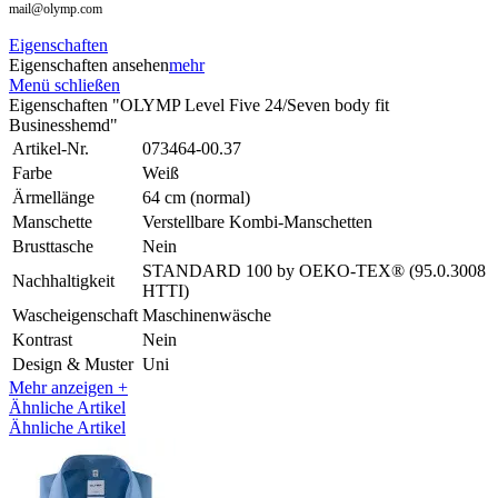
mail@olymp.com
Eigenschaften
Eigenschaften ansehen
mehr
Menü schließen
Eigenschaften "OLYMP Level Five 24/Seven body fit
Businesshemd"
Artikel-Nr.
073464-00.37
Farbe
Weiß
Ärmellänge
64 cm (normal)
Manschette
Verstellbare Kombi-Manschetten
Brusttasche
Nein
STANDARD 100 by OEKO-TEX® (95.0.3008
Nachhaltigkeit
HTTI)
Wascheigenschaft
Maschinenwäsche
Kontrast
Nein
Design & Muster
Uni
Mehr anzeigen +
Ähnliche Artikel
Ähnliche Artikel