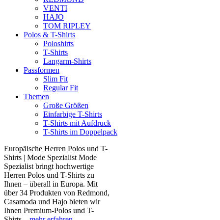
VENTI
HAJO
TOM RIPLEY
Polos & T-Shirts
Poloshirts
T-Shirts
Langarm-Shirts
Passformen
Slim Fit
Regular Fit
Themen
Große Größen
Einfarbige T-Shirts
T-Shirts mit Aufdruck
T-Shirts im Doppelpack
Europäische Herren Polos und T-
Shirts | Mode Spezialist Mode
Spezialist bringt hochwertige
Herren Polos und T-Shirts zu
Ihnen – überall in Europa. Mit
über 34 Produkten von Redmond,
Casamoda und Hajo bieten wir
Ihnen Premium-Polos und T-
Shirts...
mehr erfahren