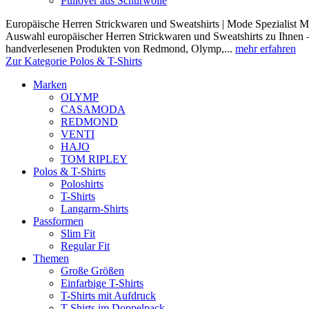
Pullover aus Schurwolle
Europäische Herren Strickwaren und Sweatshirts | Mode Spezialist Mod
Auswahl europäischer Herren Strickwaren und Sweatshirts zu Ihnen –
handverlesenen Produkten von Redmond, Olymp,...
mehr erfahren
Zur Kategorie Polos & T-Shirts
Marken
OLYMP
CASAMODA
REDMOND
VENTI
HAJO
TOM RIPLEY
Polos & T-Shirts
Poloshirts
T-Shirts
Langarm-Shirts
Passformen
Slim Fit
Regular Fit
Themen
Große Größen
Einfarbige T-Shirts
T-Shirts mit Aufdruck
T-Shirts im Doppelpack