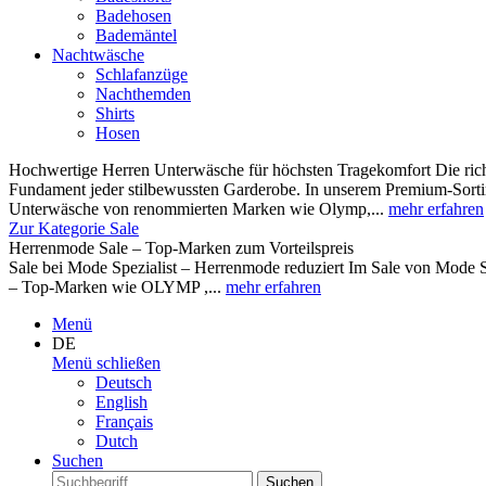
Badehosen
Bademäntel
Nachtwäsche
Schlafanzüge
Nachthemden
Shirts
Hosen
Hochwertige Herren Unterwäsche für höchsten Tragekomfort Die rich
Fundament jeder stilbewussten Garderobe. In unserem Premium-Sortim
Unterwäsche von renommierten Marken wie Olymp,...
mehr erfahren
Zur Kategorie Sale
Herrenmode Sale – Top-Marken zum Vorteilspreis
Sale bei Mode Spezialist – Herrenmode reduziert Im Sale von Mode S
– Top-Marken wie OLYMP ,...
mehr erfahren
Menü
DE
Menü schließen
Deutsch
English
Français
Dutch
Suchen
Suchen