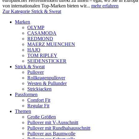
europäischer Herrenhemden direkt zu Ihnen – egal, wo Sie in Europ
von internationalen Top-Marken bieten wir...
mehr erfahren
Zur Kategorie Strick & Sweat
Marken
OLYMP
CASAMODA
REDMOND
MAERZ MUENCHEN
HAJO
TOM RIPLEY
SEIDENSTICKER
Strick & Sweat
Pullover
Rollkragenpullover
Westen & Pullunder
Strickjacken
Passformen
Comfort Fit
Regular Fit
Themen
Große Größen
Pullover mit V-Ausschnitt
Pullover mit Rundhalsausschnitt
Pullover aus Baumwolle