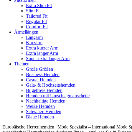
Passformen
Extra Slim Fit
Slim Fit
Tailored Fit
Regular Fit
Comfort Fit
Ärmellängen
Langarm
Kurzarm
Extra kurzer Arm
Extra langer Arm
Super-extra langer Arm
Themen
Große Größen
Business Hemden
Casual Hemden
Gala- & Hochzeitshemden
Bügelfreie Hemden
Hemden mit Umschlagmanschette
Nachhaltige Hemden
Weiße Hemden
Schwarze Hemden
Blaue Hemden
Europäische Herrenhemden | Mode Spezialist – International Mode Spe