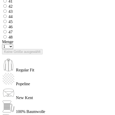
41
42
43
44
45
46
47
48
Menge
Keine Größe ausgewählt
Regular Fit
Popeline
New Kent
100% Baumwolle