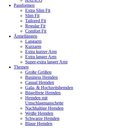
HATICO
Passformen
Extra Slim Fit
Slim Fit
Tailored Fit
Regular Fit
Comfort Fit
Ärmellängen
Langarm
Kurzarm
Extra kurzer Arm
Extra langer Arm
Super-extra langer Arm
Themen
Große Größen
Business Hemden
Casual Hemden
Gala- & Hochzeitshemden
Bügelfreie Hemden
Hemden mit
Umschlagmanschette
Nachhaltige Hemden
Weiße Hemden
Schwarze Hemden
Blaue Hemden