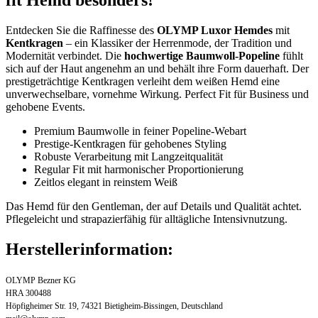
fit Hemd besonders!
Entdecken Sie die Raffinesse des
OLYMP Luxor Hemdes
mit
Kentkragen
– ein Klassiker der Herrenmode, der Tradition und
Modernität verbindet. Die
hochwertige Baumwoll-Popeline
fühlt
sich auf der Haut angenehm an und behält ihre Form dauerhaft. Der
prestigeträchtige Kentkragen verleiht dem weißen Hemd eine
unverwechselbare, vornehme Wirkung. Perfect Fit für Business und
gehobene Events.
Premium Baumwolle in feiner Popeline-Webart
Prestige-Kentkragen für gehobenes Styling
Robuste Verarbeitung mit Langzeitqualität
Regular Fit mit harmonischer Proportionierung
Zeitlos elegant in reinstem Weiß
Das Hemd für den Gentleman, der auf Details und Qualität achtet.
Pflegeleicht und strapazierfähig für alltägliche Intensivnutzung.
Herstellerinformation:
OLYMP Bezner KG
HRA 300488
Höpfigheimer Str. 19, 74321 Bietigheim-Bissingen, Deutschland