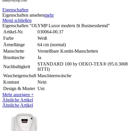
mail@olymp.com
Eigenschaften
Eigenschaften ansehen
mehr
Menü schließen
Eigenschaften "OLYMP Luxor modern fit Businesshemd"
Artikel-Nr.
030064-00.37
Farbe
Weiß
Ärmellänge
64 cm (normal)
Manschette
Verstellbare Kombi-Manschetten
Brusttasche
Ja
STANDARD 100 by OEKO-TEX® (95.0.3008
Nachhaltigkeit
HTTI)
Wascheigenschaft
Maschinenwäsche
Kontrast
Nein
Design & Muster
Uni
Mehr anzeigen +
Ähnliche Artikel
Ähnliche Artikel