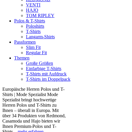
VENTI
HAJO
TOM RIPLEY
Polos & T-Shirts
Poloshirts
T-Shirts
Langarm-Shirts
Passformen
Slim Fit
Regular Fit
Themen
Große Größen
Einfarbige T-Shirts
T-Shirts mit Aufdruck
T-Shirts im Doppelpack
Europäische Herren Polos und T-
Shirts | Mode Spezialist Mode
Spezialist bringt hochwertige
Herren Polos und T-Shirts zu
Ihnen – überall in Europa. Mit
über 34 Produkten von Redmond,
Casamoda und Hajo bieten wir
Ihnen Premium-Polos und T-
Shirts...
mehr erfahren