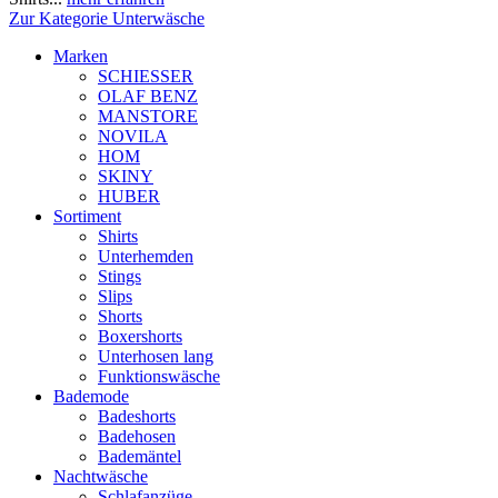
Zur Kategorie Unterwäsche
Marken
SCHIESSER
OLAF BENZ
MANSTORE
NOVILA
HOM
SKINY
HUBER
Sortiment
Shirts
Unterhemden
Stings
Slips
Shorts
Boxershorts
Unterhosen lang
Funktionswäsche
Bademode
Badeshorts
Badehosen
Bademäntel
Nachtwäsche
Schlafanzüge