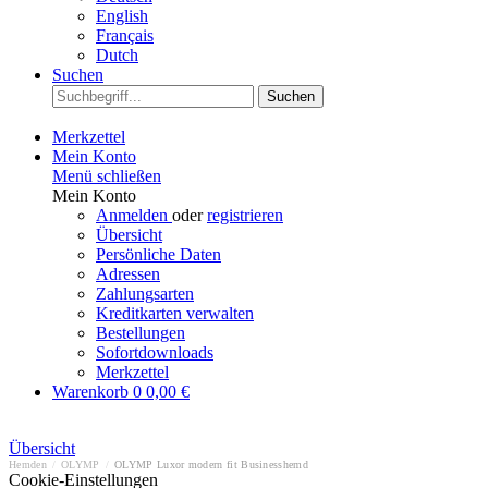
English
Français
Dutch
Suchen
Suchen
Merkzettel
Mein Konto
Menü schließen
Mein Konto
Anmelden
oder
registrieren
Übersicht
Persönliche Daten
Adressen
Zahlungsarten
Kreditkarten verwalten
Bestellungen
Sofortdownloads
Merkzettel
Warenkorb
0
0,00 €
Übersicht
Hemden
/
OLYMP
/
OLYMP Luxor modern fit Businesshemd
Cookie-Einstellungen