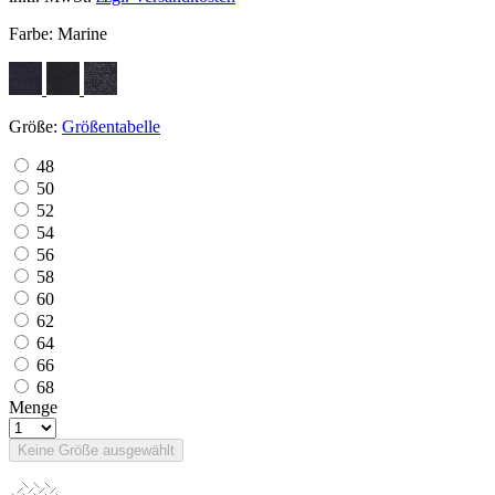
Farbe:
Marine
Größe:
Größentabelle
48
50
52
54
56
58
60
62
64
66
68
Menge
Keine Größe ausgewählt