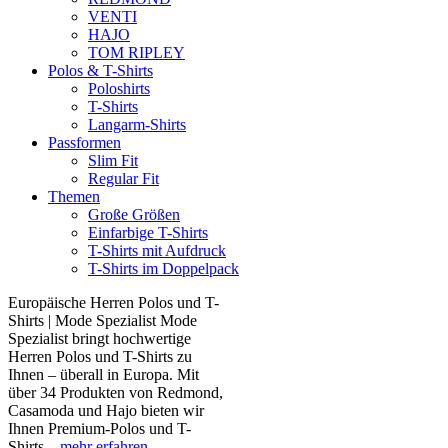
VENTI
HAJO
TOM RIPLEY
Polos & T-Shirts
Poloshirts
T-Shirts
Langarm-Shirts
Passformen
Slim Fit
Regular Fit
Themen
Große Größen
Einfarbige T-Shirts
T-Shirts mit Aufdruck
T-Shirts im Doppelpack
Europäische Herren Polos und T-
Shirts | Mode Spezialist Mode
Spezialist bringt hochwertige
Herren Polos und T-Shirts zu
Ihnen – überall in Europa. Mit
über 34 Produkten von Redmond,
Casamoda und Hajo bieten wir
Ihnen Premium-Polos und T-
Shirts...
mehr erfahren