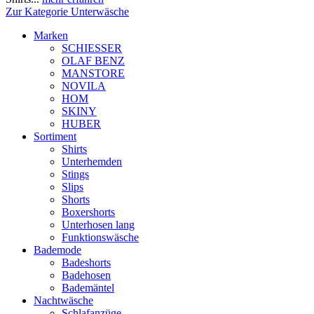
Zur Kategorie Unterwäsche
Marken
SCHIESSER
OLAF BENZ
MANSTORE
NOVILA
HOM
SKINY
HUBER
Sortiment
Shirts
Unterhemden
Stings
Slips
Shorts
Boxershorts
Unterhosen lang
Funktionswäsche
Bademode
Badeshorts
Badehosen
Bademäntel
Nachtwäsche
Schlafanzüge