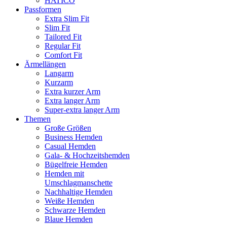
HATICO
Passformen
Extra Slim Fit
Slim Fit
Tailored Fit
Regular Fit
Comfort Fit
Ärmellängen
Langarm
Kurzarm
Extra kurzer Arm
Extra langer Arm
Super-extra langer Arm
Themen
Große Größen
Business Hemden
Casual Hemden
Gala- & Hochzeitshemden
Bügelfreie Hemden
Hemden mit
Umschlagmanschette
Nachhaltige Hemden
Weiße Hemden
Schwarze Hemden
Blaue Hemden