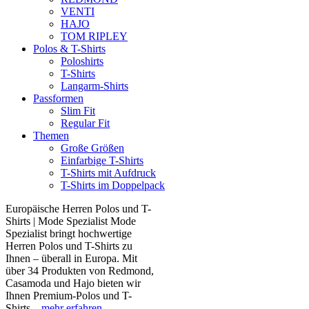
VENTI
HAJO
TOM RIPLEY
Polos & T-Shirts
Poloshirts
T-Shirts
Langarm-Shirts
Passformen
Slim Fit
Regular Fit
Themen
Große Größen
Einfarbige T-Shirts
T-Shirts mit Aufdruck
T-Shirts im Doppelpack
Europäische Herren Polos und T-
Shirts | Mode Spezialist Mode
Spezialist bringt hochwertige
Herren Polos und T-Shirts zu
Ihnen – überall in Europa. Mit
über 34 Produkten von Redmond,
Casamoda und Hajo bieten wir
Ihnen Premium-Polos und T-
Shirts...
mehr erfahren