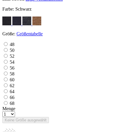
Farbe:
Schwarz
Größe:
Größentabelle
48
50
52
54
56
58
60
62
64
66
68
Menge
Keine Größe ausgewählt