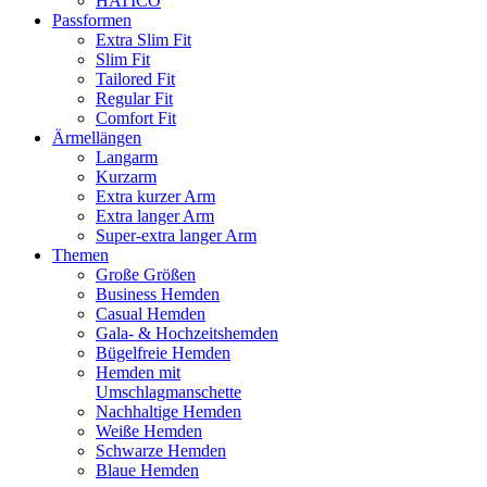
HATICO
Passformen
Extra Slim Fit
Slim Fit
Tailored Fit
Regular Fit
Comfort Fit
Ärmellängen
Langarm
Kurzarm
Extra kurzer Arm
Extra langer Arm
Super-extra langer Arm
Themen
Große Größen
Business Hemden
Casual Hemden
Gala- & Hochzeitshemden
Bügelfreie Hemden
Hemden mit
Umschlagmanschette
Nachhaltige Hemden
Weiße Hemden
Schwarze Hemden
Blaue Hemden