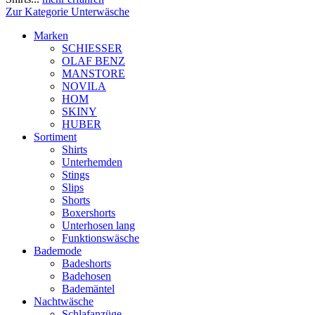
Zur Kategorie Unterwäsche
Marken
SCHIESSER
OLAF BENZ
MANSTORE
NOVILA
HOM
SKINY
HUBER
Sortiment
Shirts
Unterhemden
Stings
Slips
Shorts
Boxershorts
Unterhosen lang
Funktionswäsche
Bademode
Badeshorts
Badehosen
Bademäntel
Nachtwäsche
Schlafanzüge