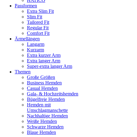
HATICO
Passformen
Extra Slim Fit
Slim Fit
Tailored Fit
Regular Fit
Comfort Fit
Ärmellängen
Langarm
Kurzarm
Extra kurzer Arm
Extra langer Arm
Super-extra langer Arm
Themen
Große Größen
Business Hemden
Casual Hemden
Gala- & Hochzeitshemden
Bügelfreie Hemden
Hemden mit
Umschlagmanschette
Nachhaltige Hemden
Weiße Hemden
Schwarze Hemden
Blaue Hemden