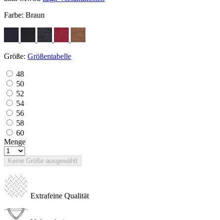
Farbe:
Braun
Größe:
Größentabelle
48
50
52
54
56
58
60
Menge
Keine Größe ausgewählt
Extrafeine Qualität