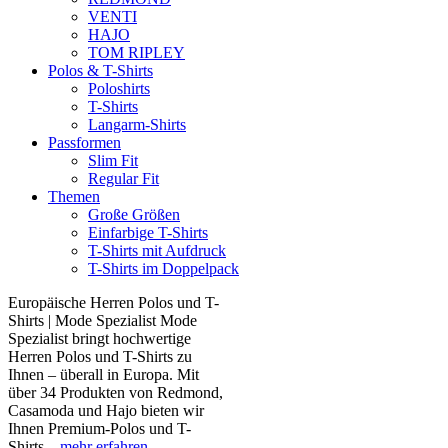
VENTI
HAJO
TOM RIPLEY
Polos & T-Shirts
Poloshirts
T-Shirts
Langarm-Shirts
Passformen
Slim Fit
Regular Fit
Themen
Große Größen
Einfarbige T-Shirts
T-Shirts mit Aufdruck
T-Shirts im Doppelpack
Europäische Herren Polos und T-
Shirts | Mode Spezialist Mode
Spezialist bringt hochwertige
Herren Polos und T-Shirts zu
Ihnen – überall in Europa. Mit
über 34 Produkten von Redmond,
Casamoda und Hajo bieten wir
Ihnen Premium-Polos und T-
Shirts...
mehr erfahren