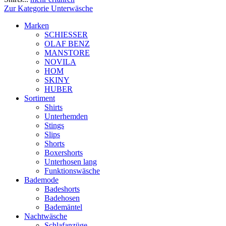
Zur Kategorie Unterwäsche
Marken
SCHIESSER
OLAF BENZ
MANSTORE
NOVILA
HOM
SKINY
HUBER
Sortiment
Shirts
Unterhemden
Stings
Slips
Shorts
Boxershorts
Unterhosen lang
Funktionswäsche
Bademode
Badeshorts
Badehosen
Bademäntel
Nachtwäsche
Schlafanzüge