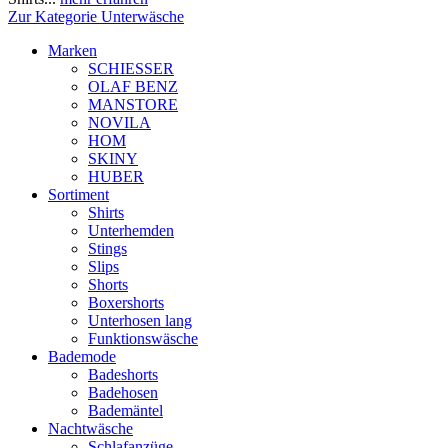
Zur Kategorie Unterwäsche
Marken
SCHIESSER
OLAF BENZ
MANSTORE
NOVILA
HOM
SKINY
HUBER
Sortiment
Shirts
Unterhemden
Stings
Slips
Shorts
Boxershorts
Unterhosen lang
Funktionswäsche
Bademode
Badeshorts
Badehosen
Bademäntel
Nachtwäsche
Schlafanzüge