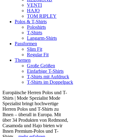
VENTI
HAJO
TOM RIPLEY
Polos & T-Shirts
Poloshirts
T-Shirts
Langarm-Shirts
Passformen
Slim Fit
Regular Fit
Themen
Große Größen
Einfarbige T-Shirts
T-Shirts mit Aufdruck
T-Shirts im Doppelpack
Europäische Herren Polos und T-
Shirts | Mode Spezialist Mode
Spezialist bringt hochwertige
Herren Polos und T-Shirts zu
Ihnen – überall in Europa. Mit
über 34 Produkten von Redmond,
Casamoda und Hajo bieten wir
Ihnen Premium-Polos und T-
Shirts...
mehr erfahren