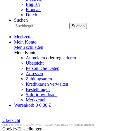
English
Français
Dutch
Suchen
Suchen
Merkzettel
Mein Konto
Menü schließen
Mein Konto
Anmelden
oder
registrieren
Übersicht
Persönliche Daten
Adressen
Zahlungsarten
Kreditkarten verwalten
Bestellungen
Sofortdownloads
Merkzettel
Warenkorb
0
0,00 €
Übersicht
Strick & Sweat
/
REDMOND
/
REDMOND regular fit Strickpullunder
Cookie-Einstellungen