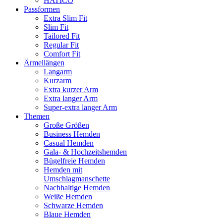
HATICO
Passformen
Extra Slim Fit
Slim Fit
Tailored Fit
Regular Fit
Comfort Fit
Ärmellängen
Langarm
Kurzarm
Extra kurzer Arm
Extra langer Arm
Super-extra langer Arm
Themen
Große Größen
Business Hemden
Casual Hemden
Gala- & Hochzeitshemden
Bügelfreie Hemden
Hemden mit
Umschlagmanschette
Nachhaltige Hemden
Weiße Hemden
Schwarze Hemden
Blaue Hemden