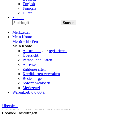
English
Français
Dutch
Suchen
Suchen
Merkzettel
Mein Konto
Menü schließen
Mein Konto
Anmelden
oder
registrieren
Übersicht
Persönliche Daten
Adressen
Zahlungsarten
Kreditkarten verwalten
Bestellungen
Sofortdownloads
Merkzettel
Warenkorb
0
0,00 €
Übersicht
Strick & Sweat
/
OLYMP
/
OLYMP Casual Strickpullunder
Cookie-Einstellungen