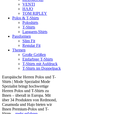
VENTI
HAJO
TOM RIPLEY
Polos & T-Shirts
Poloshirts
T-Shirts
Langarm-Shirts
Passformen
Slim Fit
Regular Fit
Themen
Große Größen
Einfarbige T-Shirts
T-Shirts mit Aufdruck
T-Shirts im Doppelpack
Europäische Herren Polos und T-
Shirts | Mode Spezialist Mode
Spezialist bringt hochwertige
Herren Polos und T-Shirts zu
Ihnen – überall in Europa. Mit
über 34 Produkten von Redmond,
Casamoda und Hajo bieten wir
Ihnen Premium-Polos und T-
Shirts...
mehr erfahren