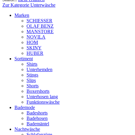
Zur Kategorie Unterwäsche
Marken
SCHIESSER
OLAF BENZ
MANSTORE
NOVILA
HOM
SKINY
HUBER
Sortiment
Shirts
Unterhemden
Stings
Slips
Shorts
Boxershorts
Unterhosen lang
Funktionswäsche
Bademode
Badeshorts
Badehosen
Bademäntel
Nachtwäsche
Schlafanzüge