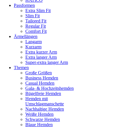
HATICO
Passformen
Extra Slim Fit
Slim Fit
Tailored Fit
Regular Fit
Comfort Fit
Ärmellängen
Langarm
Kurzarm
Extra kurzer Arm
Extra langer Arm
Super-extra langer Arm
Themen
Große Größen
Business Hemden
Casual Hemden
Gala- & Hochzeitshemden
Bügelfreie Hemden
Hemden mit
Umschlagmanschette
Nachhaltige Hemden
Weiße Hemden
Schwarze Hemden
Blaue Hemden