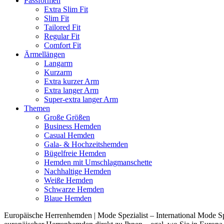
Passformen
Extra Slim Fit
Slim Fit
Tailored Fit
Regular Fit
Comfort Fit
Ärmellängen
Langarm
Kurzarm
Extra kurzer Arm
Extra langer Arm
Super-extra langer Arm
Themen
Große Größen
Business Hemden
Casual Hemden
Gala- & Hochzeitshemden
Bügelfreie Hemden
Hemden mit Umschlagmanschette
Nachhaltige Hemden
Weiße Hemden
Schwarze Hemden
Blaue Hemden
Europäische Herrenhemden | Mode Spezialist – International Mode Spe