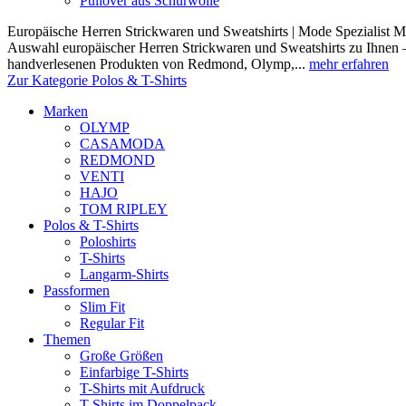
Pullover aus Schurwolle
Europäische Herren Strickwaren und Sweatshirts | Mode Spezialist Mod
Auswahl europäischer Herren Strickwaren und Sweatshirts zu Ihnen –
handverlesenen Produkten von Redmond, Olymp,...
mehr erfahren
Zur Kategorie Polos & T-Shirts
Marken
OLYMP
CASAMODA
REDMOND
VENTI
HAJO
TOM RIPLEY
Polos & T-Shirts
Poloshirts
T-Shirts
Langarm-Shirts
Passformen
Slim Fit
Regular Fit
Themen
Große Größen
Einfarbige T-Shirts
T-Shirts mit Aufdruck
T-Shirts im Doppelpack