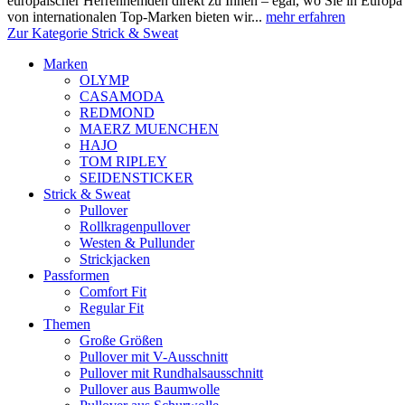
europäischer Herrenhemden direkt zu Ihnen – egal, wo Sie in Europ
von internationalen Top-Marken bieten wir...
mehr erfahren
Zur Kategorie Strick & Sweat
Marken
OLYMP
CASAMODA
REDMOND
MAERZ MUENCHEN
HAJO
TOM RIPLEY
SEIDENSTICKER
Strick & Sweat
Pullover
Rollkragenpullover
Westen & Pullunder
Strickjacken
Passformen
Comfort Fit
Regular Fit
Themen
Große Größen
Pullover mit V-Ausschnitt
Pullover mit Rundhalsausschnitt
Pullover aus Baumwolle