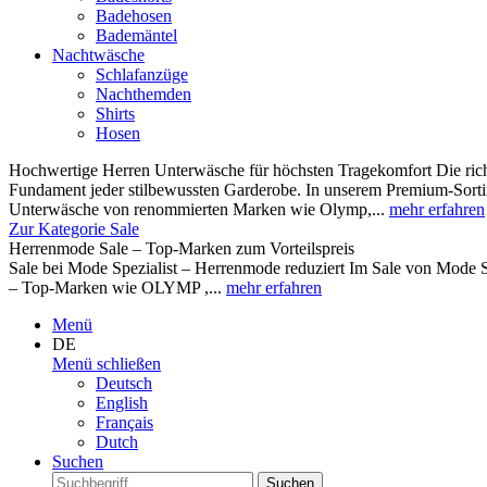
Badehosen
Bademäntel
Nachtwäsche
Schlafanzüge
Nachthemden
Shirts
Hosen
Hochwertige Herren Unterwäsche für höchsten Tragekomfort Die rich
Fundament jeder stilbewussten Garderobe. In unserem Premium-Sortim
Unterwäsche von renommierten Marken wie Olymp,...
mehr erfahren
Zur Kategorie Sale
Herrenmode Sale – Top-Marken zum Vorteilspreis
Sale bei Mode Spezialist – Herrenmode reduziert Im Sale von Mode S
– Top-Marken wie OLYMP ,...
mehr erfahren
Menü
DE
Menü schließen
Deutsch
English
Français
Dutch
Suchen
Suchen