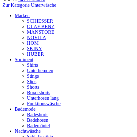
Zur Kategorie Unterwäsche
Marken
SCHIESSER
OLAF BENZ
MANSTORE
NOVILA
HOM
SKINY
HUBER
Sortiment
Shirts
Unterhemden
Stings
Slips
Shorts
Boxershorts
Unterhosen lang
Funktionswäsche
Bademode
Badeshorts
Badehosen
Bademäntel
Nachtwäsche
Schlafanzüge