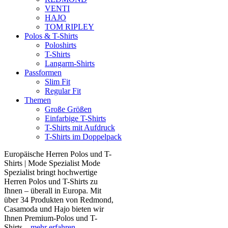
VENTI
HAJO
TOM RIPLEY
Polos & T-Shirts
Poloshirts
T-Shirts
Langarm-Shirts
Passformen
Slim Fit
Regular Fit
Themen
Große Größen
Einfarbige T-Shirts
T-Shirts mit Aufdruck
T-Shirts im Doppelpack
Europäische Herren Polos und T-
Shirts | Mode Spezialist Mode
Spezialist bringt hochwertige
Herren Polos und T-Shirts zu
Ihnen – überall in Europa. Mit
über 34 Produkten von Redmond,
Casamoda und Hajo bieten wir
Ihnen Premium-Polos und T-
Shirts...
mehr erfahren