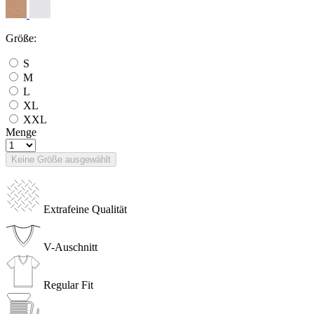
Größe:
S
M
L
XL
XXL
Menge
Keine Größe ausgewählt
Extrafeine Qualität
V-Auschnitt
Regular Fit