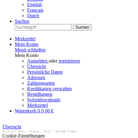
English
Français
Dutch
Suchen
Suchen
Merkzettel
Mein Konto
Menü schließen
Mein Konto
Anmelden
oder
registrieren
Übersicht
Persönliche Daten
Adressen
Zahlungsarten
Kreditkarten verwalten
Bestellungen
Sofortdownloads
Merkzettel
Warenkorb
0
0,00 €
Übersicht
Polos & T-Shirts
/
Marken
/
HAJO
/
OLYMP T-Shirt
Cookie-Einstellungen