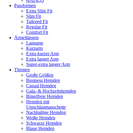
HATICO
Passformen
Extra Slim Fit
Slim Fit
Tailored Fit
Regular Fit
Comfort Fit
Ärmellängen
Langarm
Kurzarm
Extra kurzer Arm
Extra langer Arm
Super-extra langer Arm
Themen
Große Größen
Business Hemden
Casual Hemden
Gala- & Hochzeitshemden
Bügelfreie Hemden
Hemden mit
Umschlagmanschette
Nachhaltige Hemden
Weiße Hemden
Schwarze Hemden
Blaue Hemden