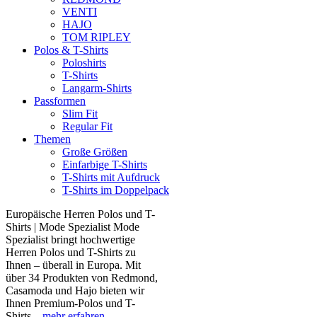
VENTI
HAJO
TOM RIPLEY
Polos & T-Shirts
Poloshirts
T-Shirts
Langarm-Shirts
Passformen
Slim Fit
Regular Fit
Themen
Große Größen
Einfarbige T-Shirts
T-Shirts mit Aufdruck
T-Shirts im Doppelpack
Europäische Herren Polos und T-
Shirts | Mode Spezialist Mode
Spezialist bringt hochwertige
Herren Polos und T-Shirts zu
Ihnen – überall in Europa. Mit
über 34 Produkten von Redmond,
Casamoda und Hajo bieten wir
Ihnen Premium-Polos und T-
Shirts...
mehr erfahren