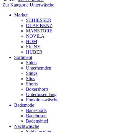
Zur Kategorie Unterwäsche
Marken
SCHIESSER
OLAF BENZ
MANSTORE
NOVILA
HOM
SKINY
HUBER
Sortiment
Shirts
Unterhemden
Stings
Slips
Shorts
Boxershorts
Unterhosen lang
Funktionswäsche
Bademode
Badeshorts
Badehosen
Bademäntel
Nachtwäsche
Schlafanzüge