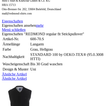
Men’s Shirt & Knitwear GmbH & Co. KG
HRA 15713
Otto-Brenner-Str. 202, 33604 Bielefeld, Deutschland
mail@redmond-shirts.com
Eigenschaften
Eigenschaften ansehen
mehr
Menü schließen
Eigenschaften "REDMOND regular fit Strickpullover"
Artikel-Nr.
600-70.S
Ärmellänge
Langarm
Farbe
Grau, Hellgrau
STANDARD 100 by OEKO-TEX® (95.0.3008
Nachhaltigkeit
HTTI)
Wascheigenschaft
Bis 30 Grad waschen
Design & Muster
Uni
Ähnliche Artikel
Ähnliche Artikel