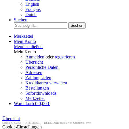
English
Français
Dutch
Suchen
Suchen
Merkzettel
Mein Konto
Menü schließen
Mein Konto
Anmelden
oder
registrieren
Übersicht
Persönliche Daten
Adressen
Zahlungsarten
Kreditkarten verwalten
Bestellungen
Sofortdownloads
Merkzettel
Warenkorb
0
0,00 €
Übersicht
Strick & Sweat
/
REDMOND
/
REDMOND regular fit Strickpullover
Cookie-Einstellungen