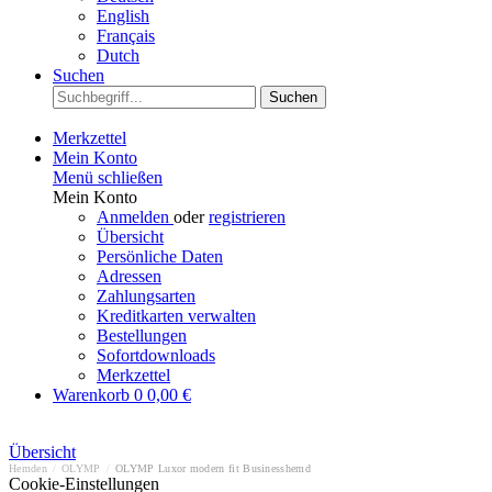
English
Français
Dutch
Suchen
Suchen
Merkzettel
Mein Konto
Menü schließen
Mein Konto
Anmelden
oder
registrieren
Übersicht
Persönliche Daten
Adressen
Zahlungsarten
Kreditkarten verwalten
Bestellungen
Sofortdownloads
Merkzettel
Warenkorb
0
0,00 €
Übersicht
Hemden
/
OLYMP
/
OLYMP Luxor modern fit Businesshemd
Cookie-Einstellungen