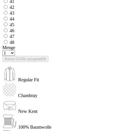
41
42
43
44
45
46
47
48
Menge
Keine Größe ausgewählt
Regular Fit
Chambray
New Kent
100% Baumwolle