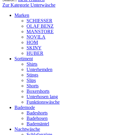
Zur Kategorie Unterwäsche
Marken
SCHIESSER
OLAF BENZ
MANSTORE
NOVILA
HOM
SKINY
HUBER
Sortiment
Shirts
Unterhemden
Stings
Slips
Shorts
Boxershorts
Unterhosen lang
Funktionswäsche
Bademode
Badeshorts
Badehosen
Bademäntel
Nachtwäsche
Schlafanzüge