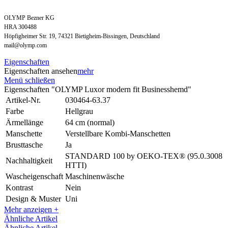
OLYMP Bezner KG
HRA 300488
Höpfigheimer Str. 19, 74321 Bietigheim-Bissingen, Deutschland
mail@olymp.com
Eigenschaften
Eigenschaften ansehen
mehr
Menü schließen
Eigenschaften "OLYMP Luxor modern fit Businesshemd"
Artikel-Nr.
030464-63.37
Farbe
Hellgrau
Ärmellänge
64 cm (normal)
Manschette
Verstellbare Kombi-Manschetten
Brusttasche
Ja
STANDARD 100 by OEKO-TEX® (95.0.3008
Nachhaltigkeit
HTTI)
Wascheigenschaft
Maschinenwäsche
Kontrast
Nein
Design & Muster
Uni
Mehr anzeigen +
Ähnliche Artikel
Ähnliche Artikel