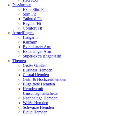
HATICO
Passformen
Extra Slim Fit
Slim Fit
Tailored Fit
Regular Fit
Comfort Fit
Ärmellängen
Langarm
Kurzarm
Extra kurzer Arm
Extra langer Arm
Super-extra langer Arm
Themen
Große Größen
Business Hemden
Casual Hemden
Gala- & Hochzeitshemden
Bügelfreie Hemden
Hemden mit
Umschlagmanschette
Nachhaltige Hemden
Weiße Hemden
Schwarze Hemden
Blaue Hemden