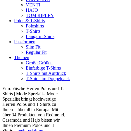
VENTI
HAJO
TOM RIPLEY
Polos & T-Shirts
Poloshirts
T-Shirts
Langarm-Shirts
Passformen
Slim Fit
Regular Fit
Themen
Große Größen
Einfarbige T-Shirts
T-Shirts mit Aufdruck
T-Shirts im Doppelpack
Europäische Herren Polos und T-
Shirts | Mode Spezialist Mode
Spezialist bringt hochwertige
Herren Polos und T-Shirts zu
Ihnen – überall in Europa. Mit
über 34 Produkten von Redmond,
Casamoda und Hajo bieten wir
Ihnen Premium-Polos und T-
Shirts...
mehr erfahren