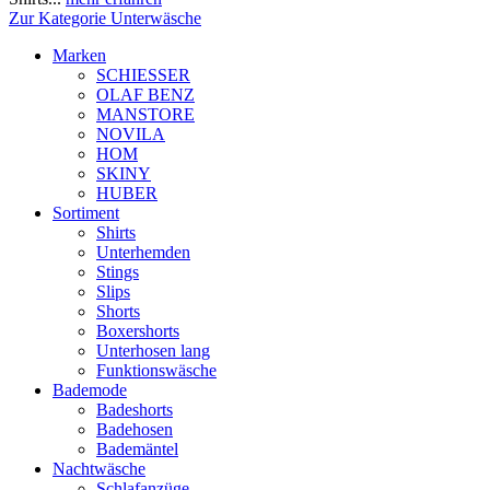
Zur Kategorie Unterwäsche
Marken
SCHIESSER
OLAF BENZ
MANSTORE
NOVILA
HOM
SKINY
HUBER
Sortiment
Shirts
Unterhemden
Stings
Slips
Shorts
Boxershorts
Unterhosen lang
Funktionswäsche
Bademode
Badeshorts
Badehosen
Bademäntel
Nachtwäsche
Schlafanzüge