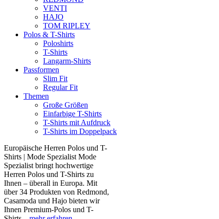
VENTI
HAJO
TOM RIPLEY
Polos & T-Shirts
Poloshirts
T-Shirts
Langarm-Shirts
Passformen
Slim Fit
Regular Fit
Themen
Große Größen
Einfarbige T-Shirts
T-Shirts mit Aufdruck
T-Shirts im Doppelpack
Europäische Herren Polos und T-
Shirts | Mode Spezialist Mode
Spezialist bringt hochwertige
Herren Polos und T-Shirts zu
Ihnen – überall in Europa. Mit
über 34 Produkten von Redmond,
Casamoda und Hajo bieten wir
Ihnen Premium-Polos und T-
Shirts...
mehr erfahren