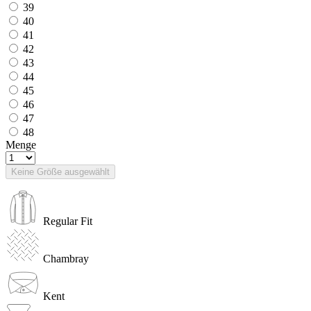
39
40
41
42
43
44
45
46
47
48
Menge
Keine Größe ausgewählt
Regular Fit
Chambray
Kent