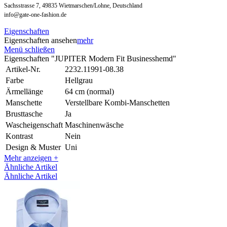
Sachsstrasse 7, 49835 Wietmarschen/Lohne, Deutschland
info@gate-one-fashion.de
Eigenschaften
Eigenschaften ansehen
mehr
Menü schließen
Eigenschaften "JUPITER Modern Fit Businesshemd"
Artikel-Nr.
2232.11991-08.38
Farbe
Hellgrau
Ärmellänge
64 cm (normal)
Manschette
Verstellbare Kombi-Manschetten
Brusttasche
Ja
Wascheigenschaft
Maschinenwäsche
Kontrast
Nein
Design & Muster
Uni
Mehr anzeigen +
Ähnliche Artikel
Ähnliche Artikel