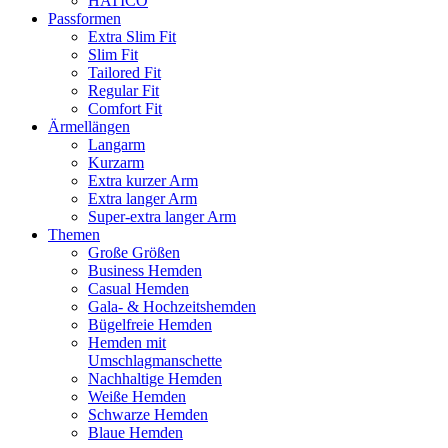
HATICO
Passformen
Extra Slim Fit
Slim Fit
Tailored Fit
Regular Fit
Comfort Fit
Ärmellängen
Langarm
Kurzarm
Extra kurzer Arm
Extra langer Arm
Super-extra langer Arm
Themen
Große Größen
Business Hemden
Casual Hemden
Gala- & Hochzeitshemden
Bügelfreie Hemden
Hemden mit
Umschlagmanschette
Nachhaltige Hemden
Weiße Hemden
Schwarze Hemden
Blaue Hemden