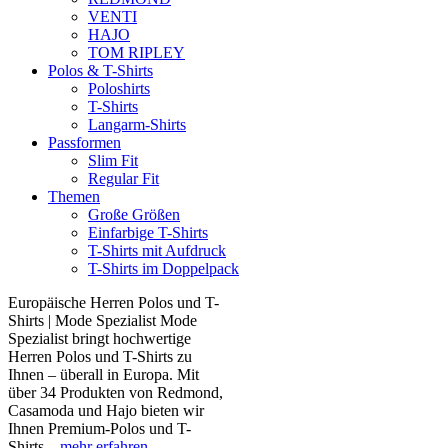
VENTI
HAJO
TOM RIPLEY
Polos & T-Shirts
Poloshirts
T-Shirts
Langarm-Shirts
Passformen
Slim Fit
Regular Fit
Themen
Große Größen
Einfarbige T-Shirts
T-Shirts mit Aufdruck
T-Shirts im Doppelpack
Europäische Herren Polos und T-
Shirts | Mode Spezialist Mode
Spezialist bringt hochwertige
Herren Polos und T-Shirts zu
Ihnen – überall in Europa. Mit
über 34 Produkten von Redmond,
Casamoda und Hajo bieten wir
Ihnen Premium-Polos und T-
Shirts...
mehr erfahren