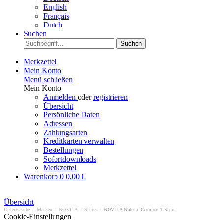
English
Français
Dutch
Suchen
Suchen
Merkzettel
Mein Konto
Menü schließen
Mein Konto
Anmelden
oder
registrieren
Übersicht
Persönliche Daten
Adressen
Zahlungsarten
Kreditkarten verwalten
Bestellungen
Sofortdownloads
Merkzettel
Warenkorb
0
0,00 €
Übersicht
Unterwäsche
/
Marken
/
NOVILA
/
Shirts
/
NOVILA Natural Comfort T-Shirt
Cookie-Einstellungen