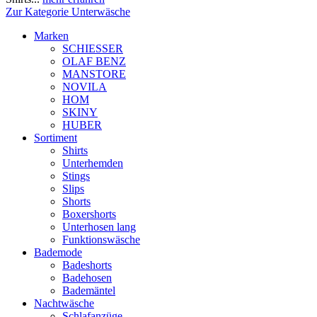
Zur Kategorie Unterwäsche
Marken
SCHIESSER
OLAF BENZ
MANSTORE
NOVILA
HOM
SKINY
HUBER
Sortiment
Shirts
Unterhemden
Stings
Slips
Shorts
Boxershorts
Unterhosen lang
Funktionswäsche
Bademode
Badeshorts
Badehosen
Bademäntel
Nachtwäsche
Schlafanzüge