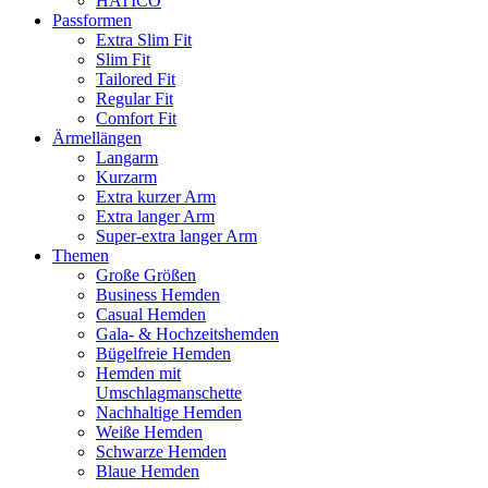
HATICO
Passformen
Extra Slim Fit
Slim Fit
Tailored Fit
Regular Fit
Comfort Fit
Ärmellängen
Langarm
Kurzarm
Extra kurzer Arm
Extra langer Arm
Super-extra langer Arm
Themen
Große Größen
Business Hemden
Casual Hemden
Gala- & Hochzeitshemden
Bügelfreie Hemden
Hemden mit
Umschlagmanschette
Nachhaltige Hemden
Weiße Hemden
Schwarze Hemden
Blaue Hemden