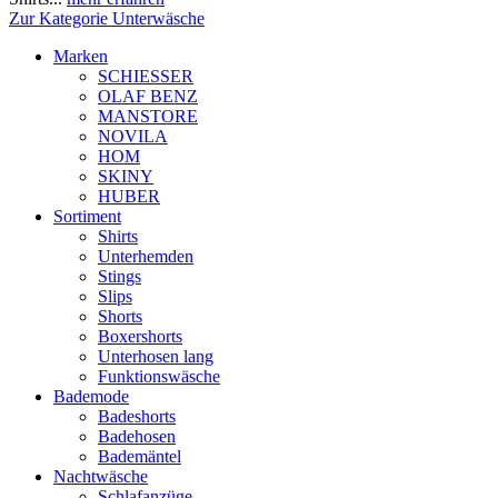
Zur Kategorie Unterwäsche
Marken
SCHIESSER
OLAF BENZ
MANSTORE
NOVILA
HOM
SKINY
HUBER
Sortiment
Shirts
Unterhemden
Stings
Slips
Shorts
Boxershorts
Unterhosen lang
Funktionswäsche
Bademode
Badeshorts
Badehosen
Bademäntel
Nachtwäsche
Schlafanzüge