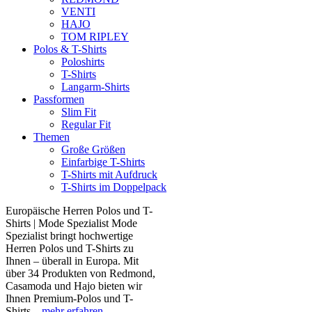
VENTI
HAJO
TOM RIPLEY
Polos & T-Shirts
Poloshirts
T-Shirts
Langarm-Shirts
Passformen
Slim Fit
Regular Fit
Themen
Große Größen
Einfarbige T-Shirts
T-Shirts mit Aufdruck
T-Shirts im Doppelpack
Europäische Herren Polos und T-
Shirts | Mode Spezialist Mode
Spezialist bringt hochwertige
Herren Polos und T-Shirts zu
Ihnen – überall in Europa. Mit
über 34 Produkten von Redmond,
Casamoda und Hajo bieten wir
Ihnen Premium-Polos und T-
Shirts...
mehr erfahren