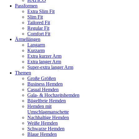
HATICO
Passformen
Extra Slim Fit
Slim Fit
Tailored Fit
Regular Fit
Comfort Fit
Ärmellängen
Langarm
Kurzarm
Extra kurzer Arm
Extra langer Arm
Super-extra langer Arm
Themen
Große Größen
Business Hemden
Casual Hemden
Gala- & Hochzeitshemden
Bügelfreie Hemden
Hemden mit
Umschlagmanschette
Nachhaltige Hemden
Weiße Hemden
Schwarze Hemden
Blaue Hemden