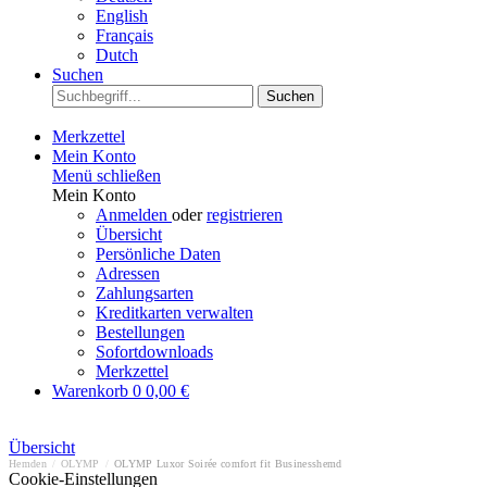
English
Français
Dutch
Suchen
Suchen
Merkzettel
Mein Konto
Menü schließen
Mein Konto
Anmelden
oder
registrieren
Übersicht
Persönliche Daten
Adressen
Zahlungsarten
Kreditkarten verwalten
Bestellungen
Sofortdownloads
Merkzettel
Warenkorb
0
0,00 €
Übersicht
Hemden
/
OLYMP
/
OLYMP Luxor Soirée comfort fit Businesshemd
Cookie-Einstellungen