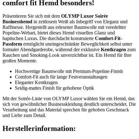
comfort fit Hemd besonders!
Präsentieren Sie sich mit dem
OLYMP Luxor Soirée
Businesshemd
in zeitlosem Weiß als Inbegriff von Eleganz und
Raffinesse. Hergestellt aus erlesener Baumwolle mit veredeltter
Popeline-Webart, bietet dieses Hemd visuellen Glanz und
haptischen Luxus. Die durchdacht konstruierte
Comfort-Fit-
Passform
ermöglicht uneingeschränkte Beweglichkeit selbst unter
formaler Abendgarderobe, während der exklusive
Kentkragen
zum
Rauchen und Smoking-Look unverzichtbar ist. Ein Hemd für Ihre
großen Momente.
Hochwertige Baumwolle mit Premium-Popeline-Finish
Comfort-Fit auch für lange Festveranstaltungen
Eleganter Kentkragen
Seidig-mattes Finish für gehobene Optik
Mit der Soirée-Linie von OLYMP Luxor wählen Sie ein Hemd, das
sich von gewöhnlicher Businesskleidung deutlich unterscheidet. Die
Verarbeitung und das Material sprechen für gehoben Geschmack
und Liebe zum Detail.
Herstellerinformation: