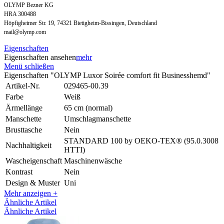
OLYMP Bezner KG
HRA 300488
Höpfigheimer Str. 19, 74321 Bietigheim-Bissingen, Deutschland
mail@olymp.com
Eigenschaften
Eigenschaften ansehen
mehr
Menü schließen
Eigenschaften "OLYMP Luxor Soirée comfort fit Businesshemd"
Artikel-Nr.
029465-00.39
Farbe
Weiß
Ärmellänge
65 cm (normal)
Manschette
Umschlagmanschette
Brusttasche
Nein
STANDARD 100 by OEKO-TEX® (95.0.3008
Nachhaltigkeit
HTTI)
Wascheigenschaft
Maschinenwäsche
Kontrast
Nein
Design & Muster
Uni
Mehr anzeigen +
Ähnliche Artikel
Ähnliche Artikel