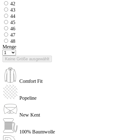
42
43
44
45
46
47
48
Menge
Keine Größe ausgewählt
Comfort Fit
Popeline
New Kent
100% Baumwolle