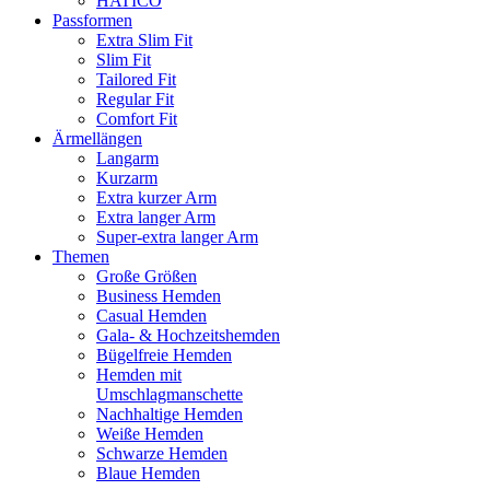
HATICO
Passformen
Extra Slim Fit
Slim Fit
Tailored Fit
Regular Fit
Comfort Fit
Ärmellängen
Langarm
Kurzarm
Extra kurzer Arm
Extra langer Arm
Super-extra langer Arm
Themen
Große Größen
Business Hemden
Casual Hemden
Gala- & Hochzeitshemden
Bügelfreie Hemden
Hemden mit
Umschlagmanschette
Nachhaltige Hemden
Weiße Hemden
Schwarze Hemden
Blaue Hemden