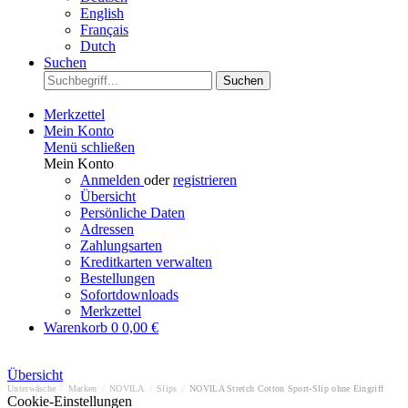
English
Français
Dutch
Suchen
Suchen
Merkzettel
Mein Konto
Menü schließen
Mein Konto
Anmelden
oder
registrieren
Übersicht
Persönliche Daten
Adressen
Zahlungsarten
Kreditkarten verwalten
Bestellungen
Sofortdownloads
Merkzettel
Warenkorb
0
0,00 €
Übersicht
Unterwäsche
/
Marken
/
NOVILA
/
Slips
/
NOVILA Stretch Cotton Sport-Slip ohne Eingriff
Cookie-Einstellungen