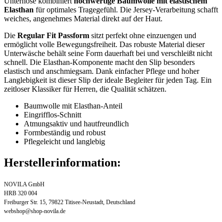
Unterhose kombiniert
hochwertige Baumwolle mit elastischem
Elasthan
für optimales Tragegefühl. Die Jersey-Verarbeitung schafft
weiches, angenehmes Material direkt auf der Haut.
Die
Regular Fit Passform
sitzt perfekt ohne einzuengen und
ermöglicht volle Bewegungsfreiheit. Das robuste Material dieser
Unterwäsche behält seine Form dauerhaft bei und verschleißt nicht
schnell. Die Elasthan-Komponente macht den Slip besonders
elastisch und anschmiegsam. Dank einfacher Pflege und hoher
Langlebigkeit ist dieser Slip der ideale Begleiter für jeden Tag. Ein
zeitloser Klassiker für Herren, die Qualität schätzen.
Baumwolle mit Elasthan-Anteil
Eingrifflos-Schnitt
Atmungsaktiv und hautfreundlich
Formbeständig und robust
Pflegeleicht und langlebig
Herstellerinformation:
NOVILA GmbH
HRB 320 004
Freiburger Str. 15, 79822 Titisee-Neustadt, Deutschland
webshop@shop-novila.de