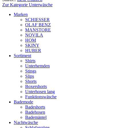
Zur Kategorie Unterwäsche
Marken
SCHIESSER
OLAF BENZ
MANSTORE
NOVILA
HOM
SKINY
HUBER
Sortiment
Shirts
Unterhemden
Stings
Slips
Shorts
Boxershorts
Unterhosen lang
Funktionswäsche
Bademode
Badeshorts
Badehosen
Bademäntel
Nachtwäsche
Schlafanzüge