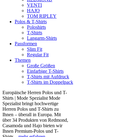
VENTI
HAJO
TOM RIPLEY
Polos & T-Shirts
Poloshirts
T-Shirts
Langarm-Shirts
Passformen
Slim Fit
Regular Fit
Themen
Große Größen
Einfarbige T-Shirts
T-Shirts mit Aufdruck
T-Shirts im Doppelpack
Europäische Herren Polos und T-
Shirts | Mode Spezialist Mode
Spezialist bringt hochwertige
Herren Polos und T-Shirts zu
Ihnen – überall in Europa. Mit
über 34 Produkten von Redmond,
Casamoda und Hajo bieten wir
Ihnen Premium-Polos und T-
Shirts...
mehr erfahren