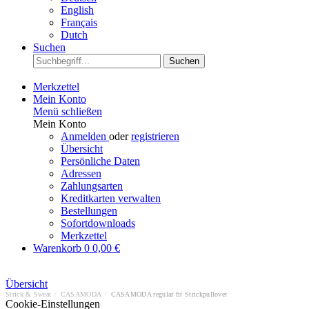
English
Français
Dutch
Suchen
Suchen
Merkzettel
Mein Konto
Menü schließen
Mein Konto
Anmelden
oder
registrieren
Übersicht
Persönliche Daten
Adressen
Zahlungsarten
Kreditkarten verwalten
Bestellungen
Sofortdownloads
Merkzettel
Warenkorb
0
0,00 €
Übersicht
Strick & Sweat
/
CASAMODA
/
CASAMODA regular fit Strickpullover
Cookie-Einstellungen