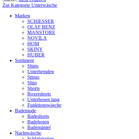
Zur Kategorie Unterwäsche
Marken
SCHIESSER
OLAF BENZ
MANSTORE
NOVILA
HOM
SKINY
HUBER
Sortiment
Shirts
Unterhemden
Stings
Slips
Shorts
Boxershorts
Unterhosen lang
Funktionswäsche
Bademode
Badeshorts
Badehosen
Bademäntel
Nachtwäsche
Schlafanzüge