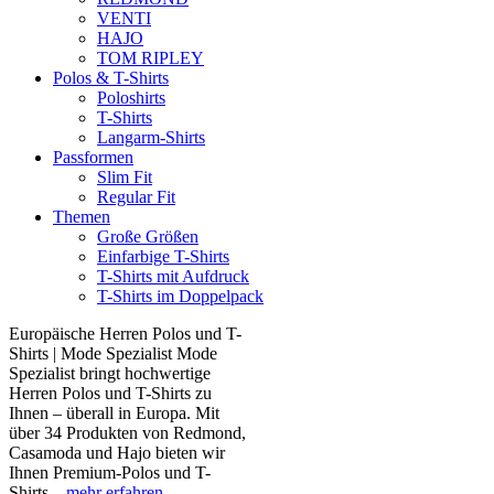
VENTI
HAJO
TOM RIPLEY
Polos & T-Shirts
Poloshirts
T-Shirts
Langarm-Shirts
Passformen
Slim Fit
Regular Fit
Themen
Große Größen
Einfarbige T-Shirts
T-Shirts mit Aufdruck
T-Shirts im Doppelpack
Europäische Herren Polos und T-
Shirts | Mode Spezialist Mode
Spezialist bringt hochwertige
Herren Polos und T-Shirts zu
Ihnen – überall in Europa. Mit
über 34 Produkten von Redmond,
Casamoda und Hajo bieten wir
Ihnen Premium-Polos und T-
Shirts...
mehr erfahren