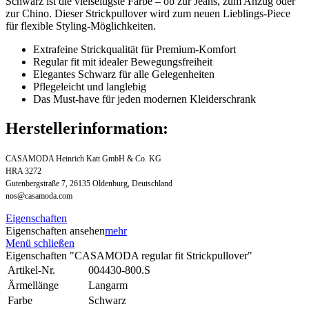
Schwarz ist die vielseitigste Farbe – ob zur Jeans, zum Anzug oder
zur Chino. Dieser Strickpullover wird zum neuen Lieblings-Piece
für flexible Styling-Möglichkeiten.
Extrafeine Strickqualität für Premium-Komfort
Regular fit mit idealer Bewegungsfreiheit
Elegantes Schwarz für alle Gelegenheiten
Pflegeleicht und langlebig
Das Must-have für jeden modernen Kleiderschrank
Herstellerinformation:
CASAMODA Heinrich Katt GmbH & Co. KG
HRA 3272
Gutenbergstraße 7, 26135 Oldenburg, Deutschland
nos@casamoda.com
Eigenschaften
Eigenschaften ansehen
mehr
Menü schließen
Eigenschaften "CASAMODA regular fit Strickpullover"
Artikel-Nr.
004430-800.S
Ärmellänge
Langarm
Farbe
Schwarz