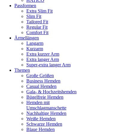
HATICO
Passformen
Extra Slim Fit
Slim Fit
Tailored Fit
Regular Fit
Comfort Fit
Ärmellängen
Langarm
Kurzarm
Extra kurzer Arm
Extra langer Arm
Super-extra langer Arm
Themen
Große Größen
Business Hemden
Casual Hemden
Gala- & Hochzeitshemden
Bügelfreie Hemden
Hemden mit
Umschlagmanschette
Nachhaltige Hemden
Weiße Hemden
Schwarze Hemden
Blaue Hemden