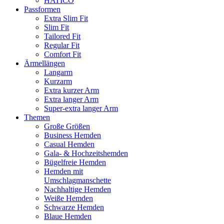
HATICO
Passformen
Extra Slim Fit
Slim Fit
Tailored Fit
Regular Fit
Comfort Fit
Ärmellängen
Langarm
Kurzarm
Extra kurzer Arm
Extra langer Arm
Super-extra langer Arm
Themen
Große Größen
Business Hemden
Casual Hemden
Gala- & Hochzeitshemden
Bügelfreie Hemden
Hemden mit
Umschlagmanschette
Nachhaltige Hemden
Weiße Hemden
Schwarze Hemden
Blaue Hemden