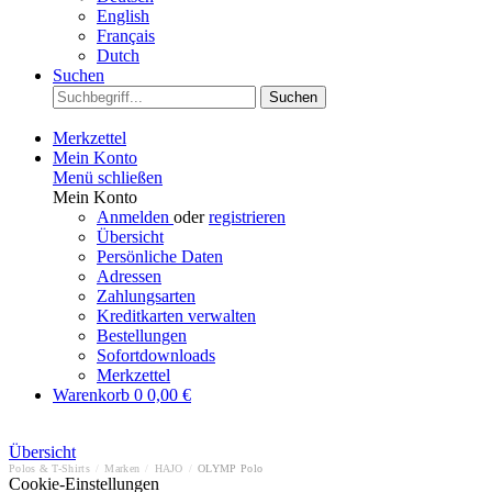
English
Français
Dutch
Suchen
Suchen
Merkzettel
Mein Konto
Menü schließen
Mein Konto
Anmelden
oder
registrieren
Übersicht
Persönliche Daten
Adressen
Zahlungsarten
Kreditkarten verwalten
Bestellungen
Sofortdownloads
Merkzettel
Warenkorb
0
0,00 €
Übersicht
Polos & T-Shirts
/
Marken
/
HAJO
/
OLYMP Polo
Cookie-Einstellungen