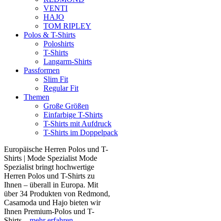
VENTI
HAJO
TOM RIPLEY
Polos & T-Shirts
Poloshirts
T-Shirts
Langarm-Shirts
Passformen
Slim Fit
Regular Fit
Themen
Große Größen
Einfarbige T-Shirts
T-Shirts mit Aufdruck
T-Shirts im Doppelpack
Europäische Herren Polos und T-
Shirts | Mode Spezialist Mode
Spezialist bringt hochwertige
Herren Polos und T-Shirts zu
Ihnen – überall in Europa. Mit
über 34 Produkten von Redmond,
Casamoda und Hajo bieten wir
Ihnen Premium-Polos und T-
Shirts...
mehr erfahren