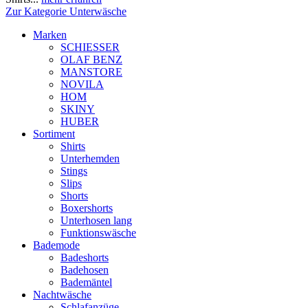
Zur Kategorie Unterwäsche
Marken
SCHIESSER
OLAF BENZ
MANSTORE
NOVILA
HOM
SKINY
HUBER
Sortiment
Shirts
Unterhemden
Stings
Slips
Shorts
Boxershorts
Unterhosen lang
Funktionswäsche
Bademode
Badeshorts
Badehosen
Bademäntel
Nachtwäsche
Schlafanzüge