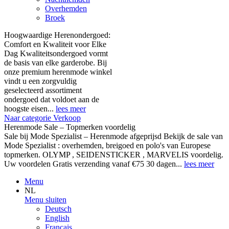
Overhemden
Broek
Hoogwaardige Herenondergoed:
Comfort en Kwaliteit voor Elke
Dag Kwaliteitsondergoed vormt
de basis van elke garderobe. Bij
onze premium herenmode winkel
vindt u een zorgvuldig
geselecteerd assortiment
ondergoed dat voldoet aan de
hoogste eisen...
lees meer
Naar categorie Verkoop
Herenmode Sale – Topmerken voordelig
Sale bij Mode Spezialist – Herenmode afgeprijsd Bekijk de sale van
Mode Spezialist : overhemden, breigoed en polo's van Europese
topmerken. OLYMP , SEIDENSTICKER , MARVELIS voordelig.
Uw voordelen Gratis verzending vanaf €75 30 dagen...
lees meer
Menu
NL
Menu sluiten
Deutsch
English
Français