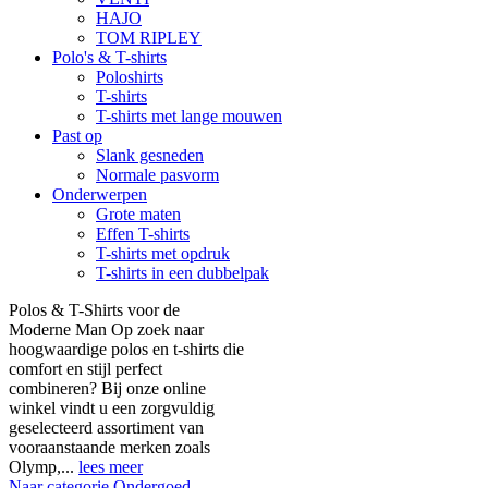
HAJO
TOM RIPLEY
Polo's & T-shirts
Poloshirts
T-shirts
T-shirts met lange mouwen
Past op
Slank gesneden
Normale pasvorm
Onderwerpen
Grote maten
Effen T-shirts
T-shirts met opdruk
T-shirts in een dubbelpak
Polos & T-Shirts voor de
Moderne Man Op zoek naar
hoogwaardige polos en t-shirts die
comfort en stijl perfect
combineren? Bij onze online
winkel vindt u een zorgvuldig
geselecteerd assortiment van
vooraanstaande merken zoals
Olymp,...
lees meer
Naar categorie Ondergoed