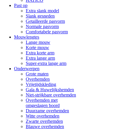
HATICO
Past op
Extra slank model
Slank gesneden
Getailleerde pasvorm
Normale pasvorm
Comfortabele pasvorm
Mouwlengtes
Lange mouw
Korte mouw
Extra korte arm
Extra lange arm
Super-extra lange arm
Onderwerpen
Grote maten
Overhemden
Vrijetijdskleding
Gala & Huwelijkshemden
Niet-strijkbare overhemden
Overhemden met
omgeslagen boord
Duurzame overhemden
Witte overhemden
Zwarte overhemden
Blauwe overhemden