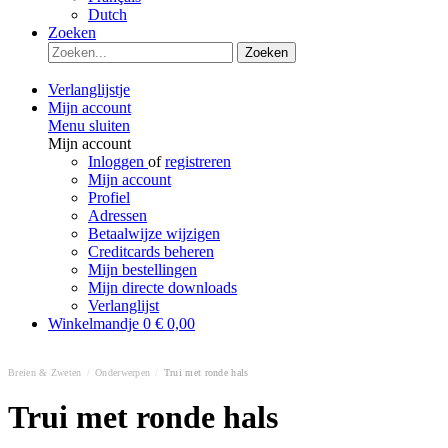
Dutch
Zoeken
Zoeken
Verlanglijstje
Mijn account
Menu sluiten
Mijn account
Inloggen
of
registreren
Mijn account
Profiel
Adressen
Betaalwijze wijzigen
Creditcards beheren
Mijn bestellingen
Mijn directe downloads
Verlanglijst
Winkelmandje
0
€ 0,00
Breien & Zweten
/
Onderwerpen
/
Trui met ronde hals
Trui met ronde hals