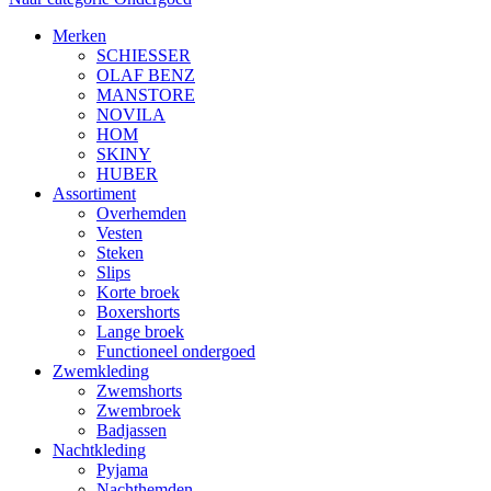
Merken
SCHIESSER
OLAF BENZ
MANSTORE
NOVILA
HOM
SKINY
HUBER
Assortiment
Overhemden
Vesten
Steken
Slips
Korte broek
Boxershorts
Lange broek
Functioneel ondergoed
Zwemkleding
Zwemshorts
Zwembroek
Badjassen
Nachtkleding
Pyjama
Nachthemden