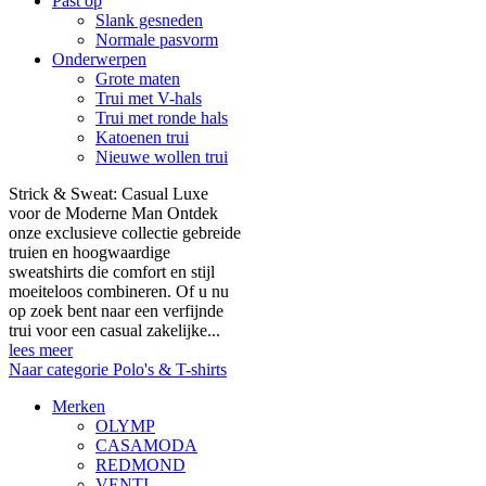
Past op
Slank gesneden
Normale pasvorm
Onderwerpen
Grote maten
Trui met V-hals
Trui met ronde hals
Katoenen trui
Nieuwe wollen trui
Strick & Sweat: Casual Luxe
voor de Moderne Man Ontdek
onze exclusieve collectie gebreide
truien en hoogwaardige
sweatshirts die comfort en stijl
moeiteloos combineren. Of u nu
op zoek bent naar een verfijnde
trui voor een casual zakelijke...
lees meer
Naar categorie Polo's & T-shirts
Merken
OLYMP
CASAMODA
REDMOND
VENTI