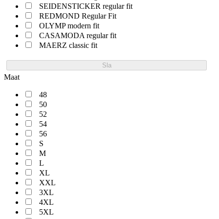
SEIDENSTICKER regular fit
REDMOND Regular Fit
OLYMP modern fit
CASAMODA regular fit
MAERZ classic fit
Sla
Maat
48
50
52
54
56
S
M
L
XL
XXL
3XL
4XL
5XL