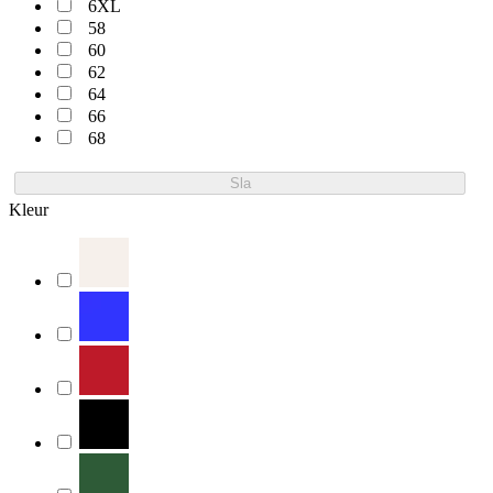
6XL
58
60
62
64
66
68
Sla
Kleur