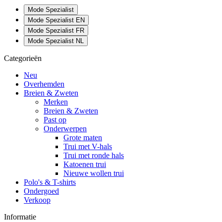
Mode Spezialist
Mode Spezialist EN
Mode Spezialist FR
Mode Spezialist NL
Categorieën
Neu
Overhemden
Breien & Zweten
Merken
Breien & Zweten
Past op
Onderwerpen
Grote maten
Trui met V-hals
Trui met ronde hals
Katoenen trui
Nieuwe wollen trui
Polo's & T-shirts
Ondergoed
Verkoop
Informatie