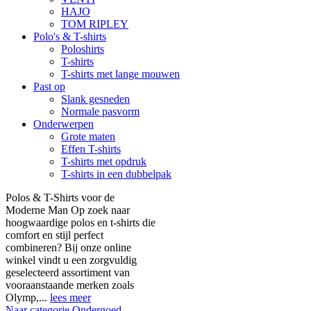
HAJO
TOM RIPLEY
Polo's & T-shirts
Poloshirts
T-shirts
T-shirts met lange mouwen
Past op
Slank gesneden
Normale pasvorm
Onderwerpen
Grote maten
Effen T-shirts
T-shirts met opdruk
T-shirts in een dubbelpak
Polos & T-Shirts voor de
Moderne Man Op zoek naar
hoogwaardige polos en t-shirts die
comfort en stijl perfect
combineren? Bij onze online
winkel vindt u een zorgvuldig
geselecteerd assortiment van
vooraanstaande merken zoals
Olymp,...
lees meer
Naar categorie Ondergoed