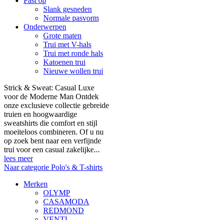
Past op
Slank gesneden
Normale pasvorm
Onderwerpen
Grote maten
Trui met V-hals
Trui met ronde hals
Katoenen trui
Nieuwe wollen trui
Strick & Sweat: Casual Luxe
voor de Moderne Man Ontdek
onze exclusieve collectie gebreide
truien en hoogwaardige
sweatshirts die comfort en stijl
moeiteloos combineren. Of u nu
op zoek bent naar een verfijnde
trui voor een casual zakelijke...
lees meer
Naar categorie Polo's & T-shirts
Merken
OLYMP
CASAMODA
REDMOND
VENTI