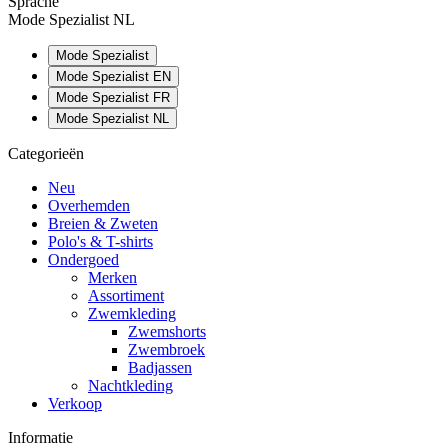
Sprache
Mode Spezialist NL
Mode Spezialist
Mode Spezialist EN
Mode Spezialist FR
Mode Spezialist NL
Categorieën
Neu
Overhemden
Breien & Zweten
Polo's & T-shirts
Ondergoed
Merken
Assortiment
Zwemkleding
Zwemshorts
Zwembroek
Badjassen
Nachtkleding
Verkoop
Informatie