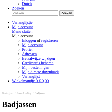
Dutch
Zoeken
Zoeken
Verlanglijstje
Mijn account
Menu sluiten
Mijn account
Inloggen
of
registreren
Mijn account
Profiel
Adressen
Betaalwijze wijzigen
Creditcards beheren
Mijn bestellingen
Mijn directe downloads
Verlanglijst
Winkelmandje
0
€ 0,00
Ondergoed
/
Zwemkleding
/
Badjassen
Badjassen