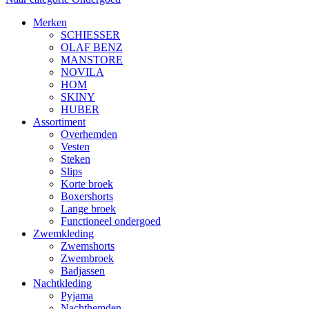
Merken
SCHIESSER
OLAF BENZ
MANSTORE
NOVILA
HOM
SKINY
HUBER
Assortiment
Overhemden
Vesten
Steken
Slips
Korte broek
Boxershorts
Lange broek
Functioneel ondergoed
Zwemkleding
Zwemshorts
Zwembroek
Badjassen
Nachtkleding
Pyjama
Nachthemden