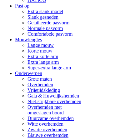
HATICO
Past op
Extra slank model
Slank gesneden
Getailleerde pasvorm
Normale pasvorm
Comfortabele pasvorm
Mouwlengtes
Lange mouw
Korte mouw
Extra korte arm
Extra lange arm
Super-extra lange arm
Onderwerpen
Grote maten
Overhemden
Vrijetijdskleding
Gala & Huwelijkshemden
Niet-strijkbare overhemden
Overhemden met
omgeslagen boord
Duurzame overhemden
Witte overhemden
Zwarte overhemden
Blauwe overhemden