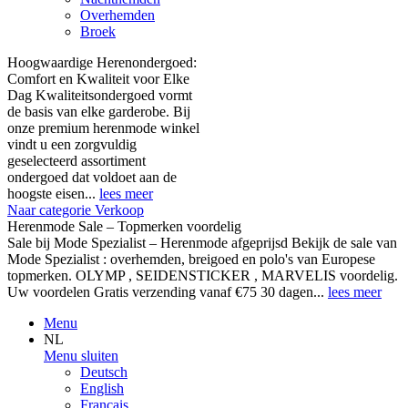
Overhemden
Broek
Hoogwaardige Herenondergoed:
Comfort en Kwaliteit voor Elke
Dag Kwaliteitsondergoed vormt
de basis van elke garderobe. Bij
onze premium herenmode winkel
vindt u een zorgvuldig
geselecteerd assortiment
ondergoed dat voldoet aan de
hoogste eisen...
lees meer
Naar categorie Verkoop
Herenmode Sale – Topmerken voordelig
Sale bij Mode Spezialist – Herenmode afgeprijsd Bekijk de sale van
Mode Spezialist : overhemden, breigoed en polo's van Europese
topmerken. OLYMP , SEIDENSTICKER , MARVELIS voordelig.
Uw voordelen Gratis verzending vanaf €75 30 dagen...
lees meer
Menu
NL
Menu sluiten
Deutsch
English
Français