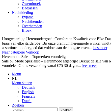
Zwembroek
Badjassen
Nachtkleding
Pyjama
Nachthemden
Overhemden
Broek
Hoogwaardige Herenondergoed: Comfort en Kwaliteit voor Elke Dag
basis van elke garderobe. Bij onze premium herenmode winkel vindt 
assortiment ondergoed dat voldoet aan de hoogste eisen...
lees meer
Naar categorie Verkoop
Herenmode Sale – Topmerken voordelig
Sale bij Mode Spezialist – Herenmode afgeprijsd Bekijk de sale 
voordelen Gratis verzending vanaf €75 30 dagen...
lees meer
Menu
NL
Menu sluiten
Deutsch
English
Français
Dutch
Zoeken
Zoeken