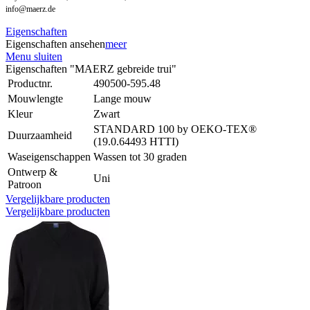
info@maerz.de
Eigenschaften
Eigenschaften ansehen
meer
Menu sluiten
Eigenschaften "MAERZ gebreide trui"
Productnr.
490500-595.48
Mouwlengte
Lange mouw
Kleur
Zwart
STANDARD 100 by OEKO-TEX®
Duurzaamheid
(19.0.64493 HTTI)
Waseigenschappen
Wassen tot 30 graden
Ontwerp &
Uni
Patroon
Vergelijkbare producten
Vergelijkbare producten