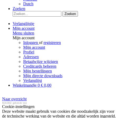
Dutch
Zoeken
Zoeken
Verlanglijstje
Mijn account
Menu sluiten
Mijn account
Inloggen
of
registreren
Mijn account
Profiel
Adressen
Betaalwijze wijzigen
Creditcards beheren
Mijn bestellingen
Mijn directe downloads
Verlanglijst
Winkelmandje
0
€ 0,00
Naar overzicht
MAERZ gebreide trui
Cookie-instellingen
Deze website maakt gebruik van cookies die noodzakelijk zijn voor
de technische werking van de website en die altijd worden ingesteld.