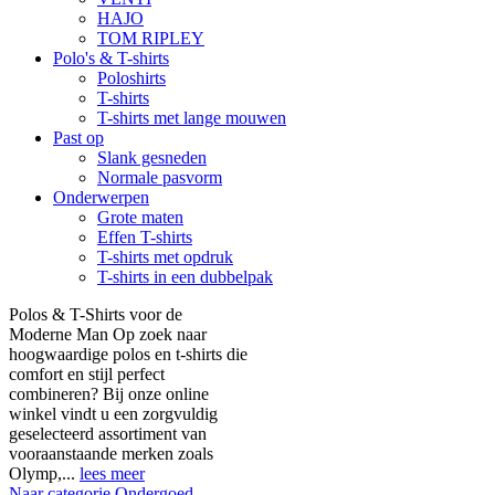
HAJO
TOM RIPLEY
Polo's & T-shirts
Poloshirts
T-shirts
T-shirts met lange mouwen
Past op
Slank gesneden
Normale pasvorm
Onderwerpen
Grote maten
Effen T-shirts
T-shirts met opdruk
T-shirts in een dubbelpak
Polos & T-Shirts voor de
Moderne Man Op zoek naar
hoogwaardige polos en t-shirts die
comfort en stijl perfect
combineren? Bij onze online
winkel vindt u een zorgvuldig
geselecteerd assortiment van
vooraanstaande merken zoals
Olymp,...
lees meer
Naar categorie Ondergoed