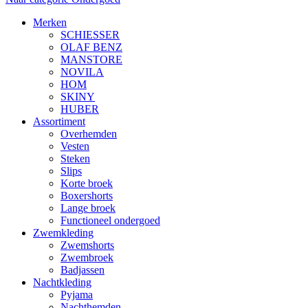
Merken
SCHIESSER
OLAF BENZ
MANSTORE
NOVILA
HOM
SKINY
HUBER
Assortiment
Overhemden
Vesten
Steken
Slips
Korte broek
Boxershorts
Lange broek
Functioneel ondergoed
Zwemkleding
Zwemshorts
Zwembroek
Badjassen
Nachtkleding
Pyjama
Nachthemden