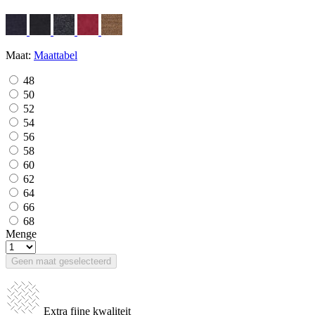
Maat:
Maattabel
48
50
52
54
56
58
60
62
64
66
68
Menge
Geen maat geselecteerd
Extra fijne kwaliteit