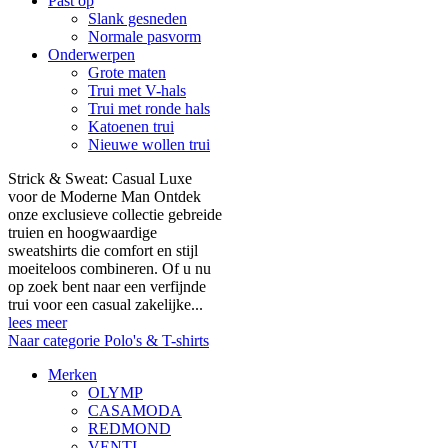
Past op
Slank gesneden
Normale pasvorm
Onderwerpen
Grote maten
Trui met V-hals
Trui met ronde hals
Katoenen trui
Nieuwe wollen trui
Strick & Sweat: Casual Luxe
voor de Moderne Man Ontdek
onze exclusieve collectie gebreide
truien en hoogwaardige
sweatshirts die comfort en stijl
moeiteloos combineren. Of u nu
op zoek bent naar een verfijnde
trui voor een casual zakelijke...
lees meer
Naar categorie Polo's & T-shirts
Merken
OLYMP
CASAMODA
REDMOND
VENTI