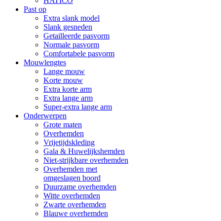
HATICO
Past op
Extra slank model
Slank gesneden
Getailleerde pasvorm
Normale pasvorm
Comfortabele pasvorm
Mouwlengtes
Lange mouw
Korte mouw
Extra korte arm
Extra lange arm
Super-extra lange arm
Onderwerpen
Grote maten
Overhemden
Vrijetijdskleding
Gala & Huwelijkshemden
Niet-strijkbare overhemden
Overhemden met
omgeslagen boord
Duurzame overhemden
Witte overhemden
Zwarte overhemden
Blauwe overhemden