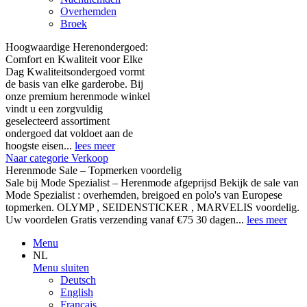
Overhemden
Broek
Hoogwaardige Herenondergoed:
Comfort en Kwaliteit voor Elke
Dag Kwaliteitsondergoed vormt
de basis van elke garderobe. Bij
onze premium herenmode winkel
vindt u een zorgvuldig
geselecteerd assortiment
ondergoed dat voldoet aan de
hoogste eisen...
lees meer
Naar categorie Verkoop
Herenmode Sale – Topmerken voordelig
Sale bij Mode Spezialist – Herenmode afgeprijsd Bekijk de sale van
Mode Spezialist : overhemden, breigoed en polo's van Europese
topmerken. OLYMP , SEIDENSTICKER , MARVELIS voordelig.
Uw voordelen Gratis verzending vanaf €75 30 dagen...
lees meer
Menu
NL
Menu sluiten
Deutsch
English
Français