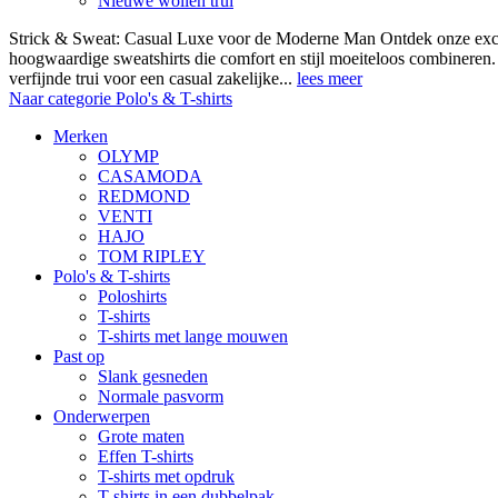
Nieuwe wollen trui
Strick & Sweat: Casual Luxe voor de Moderne Man Ontdek onze exclus
hoogwaardige sweatshirts die comfort en stijl moeiteloos combineren.
verfijnde trui voor een casual zakelijke...
lees meer
Naar categorie Polo's & T-shirts
Merken
OLYMP
CASAMODA
REDMOND
VENTI
HAJO
TOM RIPLEY
Polo's & T-shirts
Poloshirts
T-shirts
T-shirts met lange mouwen
Past op
Slank gesneden
Normale pasvorm
Onderwerpen
Grote maten
Effen T-shirts
T-shirts met opdruk
T-shirts in een dubbelpak