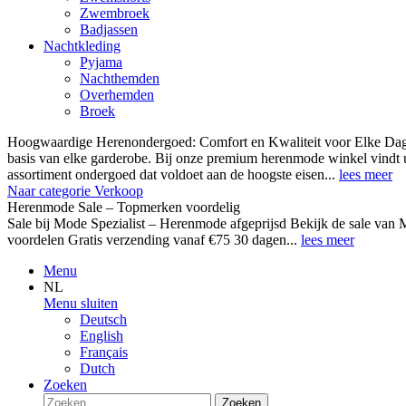
Zwembroek
Badjassen
Nachtkleding
Pyjama
Nachthemden
Overhemden
Broek
Hoogwaardige Herenondergoed: Comfort en Kwaliteit voor Elke Dag
basis van elke garderobe. Bij onze premium herenmode winkel vindt 
assortiment ondergoed dat voldoet aan de hoogste eisen...
lees meer
Naar categorie Verkoop
Herenmode Sale – Topmerken voordelig
Sale bij Mode Spezialist – Herenmode afgeprijsd Bekijk de sale 
voordelen Gratis verzending vanaf €75 30 dagen...
lees meer
Menu
NL
Menu sluiten
Deutsch
English
Français
Dutch
Zoeken
Zoeken