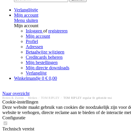
Verlanglijstje
Mijn account
Menu sluiten
Mijn account
Inloggen
of
registreren
Mijn account
Profiel
Adressen
Betaalwijze wijzigen
Creditcards beheren
Mijn bestellingen
Mijn directe downloads
Verlanglijst
Winkelmandje
0
€ 0,00
Naar overzicht
Breien & Zweten
/
Merken
/
TOM RIPLEY
/
TOM RIPLEY regular fit gebreide trui
Cookie-instellingen
Deze website maakt gebruik van cookies die noodzakelijk zijn voor de
website te verhogen, directe reclame aan te bieden of de interactie 
Configuratie
Technisch vereist