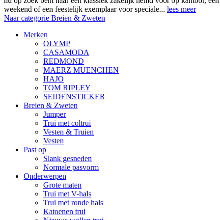
nu op zoek bent naar een klassiek zakelijk hemd voor op kantoor, ee
weekend of een feestelijk exemplaar voor speciale...
lees meer
Naar categorie Breien & Zweten
Merken
OLYMP
CASAMODA
REDMOND
MAERZ MUENCHEN
HAJO
TOM RIPLEY
SEIDENSTICKER
Breien & Zweten
Jumper
Trui met coltrui
Vesten & Truien
Vesten
Past op
Slank gesneden
Normale pasvorm
Onderwerpen
Grote maten
Trui met V-hals
Trui met ronde hals
Katoenen trui