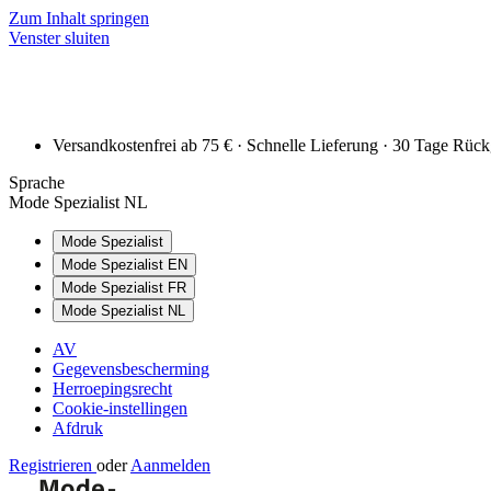
Zum Inhalt springen
Venster sluiten
Versandkostenfrei ab 75 € · Schnelle Lieferung · 30 Tage Rüc
Sprache
Mode Spezialist NL
Mode Spezialist
Mode Spezialist EN
Mode Spezialist FR
Mode Spezialist NL
AV
Gegevensbescherming
Herroepingsrecht
Cookie-instellingen
Afdruk
Registrieren
oder
Aanmelden