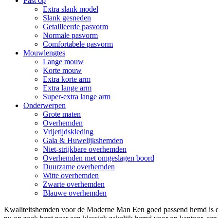
Past op
Extra slank model
Slank gesneden
Getailleerde pasvorm
Normale pasvorm
Comfortabele pasvorm
Mouwlengtes
Lange mouw
Korte mouw
Extra korte arm
Extra lange arm
Super-extra lange arm
Onderwerpen
Grote maten
Overhemden
Vrijetijdskleding
Gala & Huwelijkshemden
Niet-strijkbare overhemden
Overhemden met omgeslagen boord
Duurzame overhemden
Witte overhemden
Zwarte overhemden
Blauwe overhemden
Kwaliteitshemden voor de Moderne Man Een goed passend hemd is de 