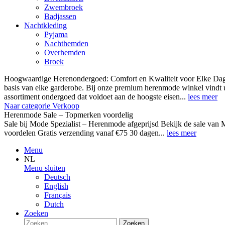
Zwembroek
Badjassen
Nachtkleding
Pyjama
Nachthemden
Overhemden
Broek
Hoogwaardige Herenondergoed: Comfort en Kwaliteit voor Elke Dag
basis van elke garderobe. Bij onze premium herenmode winkel vindt 
assortiment ondergoed dat voldoet aan de hoogste eisen...
lees meer
Naar categorie Verkoop
Herenmode Sale – Topmerken voordelig
Sale bij Mode Spezialist – Herenmode afgeprijsd Bekijk de sale 
voordelen Gratis verzending vanaf €75 30 dagen...
lees meer
Menu
NL
Menu sluiten
Deutsch
English
Français
Dutch
Zoeken
Zoeken