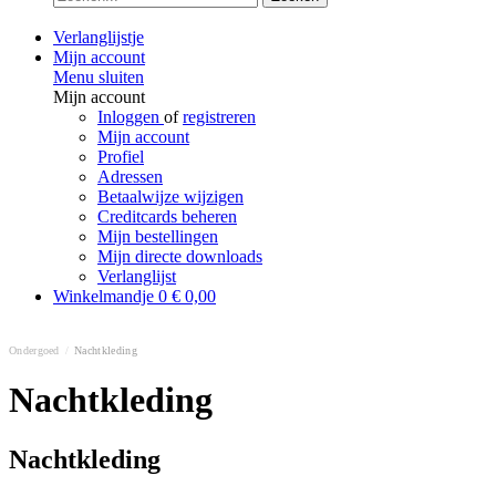
Verlanglijstje
Mijn account
Menu sluiten
Mijn account
Inloggen
of
registreren
Mijn account
Profiel
Adressen
Betaalwijze wijzigen
Creditcards beheren
Mijn bestellingen
Mijn directe downloads
Verlanglijst
Winkelmandje
0
€ 0,00
Ondergoed
/
Nachtkleding
Nachtkleding
Nachtkleding