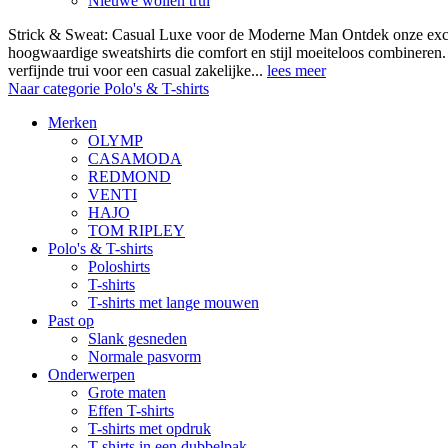
Nieuwe wollen trui
Strick & Sweat: Casual Luxe voor de Moderne Man Ontdek onze exclus
hoogwaardige sweatshirts die comfort en stijl moeiteloos combineren.
verfijnde trui voor een casual zakelijke...
lees meer
Naar categorie Polo's & T-shirts
Merken
OLYMP
CASAMODA
REDMOND
VENTI
HAJO
TOM RIPLEY
Polo's & T-shirts
Poloshirts
T-shirts
T-shirts met lange mouwen
Past op
Slank gesneden
Normale pasvorm
Onderwerpen
Grote maten
Effen T-shirts
T-shirts met opdruk
T-shirts in een dubbelpak