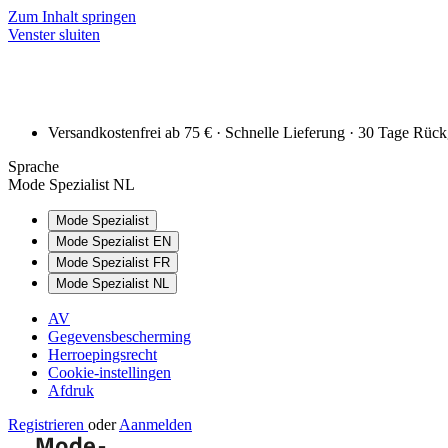
Zum Inhalt springen
Venster sluiten
Versandkostenfrei ab 75 € · Schnelle Lieferung · 30 Tage Rüc
Sprache
Mode Spezialist NL
Mode Spezialist
Mode Spezialist EN
Mode Spezialist FR
Mode Spezialist NL
AV
Gegevensbescherming
Herroepingsrecht
Cookie-instellingen
Afdruk
Registrieren
oder
Aanmelden