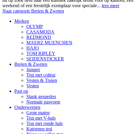
nu op zoek bent naar een klassiek zakelijk hemd voor op kantoor, ee
weekend of een feestelijk exemplaar voor speciale...
lees meer
Naar categorie Breien & Zweten
Merken
OLYMP
CASAMODA
REDMOND
MAERZ MUENCHEN
HAJO
TOM RIPLEY
SEIDENSTICKER
Breien & Zweten
Jumper
Trui met coltrui
Vesten & Truien
Vesten
Past op
Slank gesneden
Normale pasvorm
Onderwerpen
Grote maten
Trui met V-hals
Trui met ronde hals
Katoenen trui