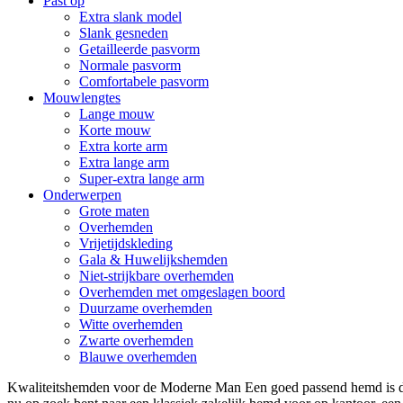
Past op
Extra slank model
Slank gesneden
Getailleerde pasvorm
Normale pasvorm
Comfortabele pasvorm
Mouwlengtes
Lange mouw
Korte mouw
Extra korte arm
Extra lange arm
Super-extra lange arm
Onderwerpen
Grote maten
Overhemden
Vrijetijdskleding
Gala & Huwelijkshemden
Niet-strijkbare overhemden
Overhemden met omgeslagen boord
Duurzame overhemden
Witte overhemden
Zwarte overhemden
Blauwe overhemden
Kwaliteitshemden voor de Moderne Man Een goed passend hemd is de 