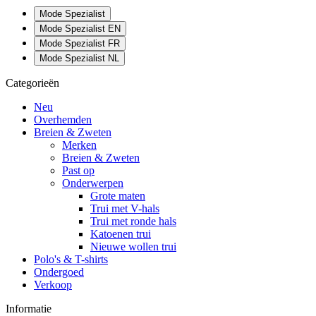
Mode Spezialist
Mode Spezialist EN
Mode Spezialist FR
Mode Spezialist NL
Categorieën
Neu
Overhemden
Breien & Zweten
Merken
Breien & Zweten
Past op
Onderwerpen
Grote maten
Trui met V-hals
Trui met ronde hals
Katoenen trui
Nieuwe wollen trui
Polo's & T-shirts
Ondergoed
Verkoop
Informatie