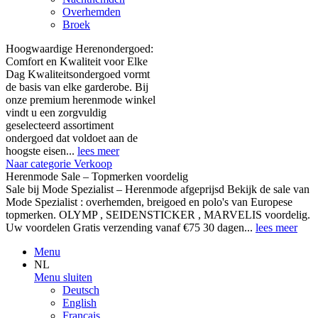
Overhemden
Broek
Hoogwaardige Herenondergoed:
Comfort en Kwaliteit voor Elke
Dag Kwaliteitsondergoed vormt
de basis van elke garderobe. Bij
onze premium herenmode winkel
vindt u een zorgvuldig
geselecteerd assortiment
ondergoed dat voldoet aan de
hoogste eisen...
lees meer
Naar categorie Verkoop
Herenmode Sale – Topmerken voordelig
Sale bij Mode Spezialist – Herenmode afgeprijsd Bekijk de sale van
Mode Spezialist : overhemden, breigoed en polo's van Europese
topmerken. OLYMP , SEIDENSTICKER , MARVELIS voordelig.
Uw voordelen Gratis verzending vanaf €75 30 dagen...
lees meer
Menu
NL
Menu sluiten
Deutsch
English
Français