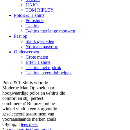
HAJO
TOM RIPLEY
Polo's & T-shirts
Poloshirts
T-shirts
T-shirts met lange mouwen
Past op
Slank gesneden
Normale pasvorm
Onderwerpen
Grote maten
Effen T-shirts
T-shirts met opdruk
T-shirts in een dubbelpak
Polos & T-Shirts voor de
Moderne Man Op zoek naar
hoogwaardige polos en t-shirts die
comfort en stijl perfect
combineren? Bij onze online
winkel vindt u een zorgvuldig
geselecteerd assortiment van
vooraanstaande merken zoals
Olymp,...
lees meer
Naar categorie Ondergoed