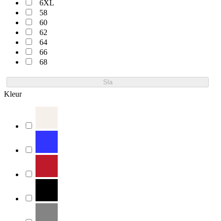
6XL
58
60
62
64
66
68
Sla
Kleur