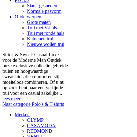
Past op
Slank gesneden
Normale pasvorm
Onderwerpen
Grote maten
Trui met V-hals
Trui met ronde hals
Katoenen trui
Nieuwe wollen trui
Strick & Sweat: Casual Luxe
voor de Moderne Man Ontdek
onze exclusieve collectie gebreide
truien en hoogwaardige
sweatshirts die comfort en stijl
moeiteloos combineren. Of u nu
op zoek bent naar een verfijnde
trui voor een casual zakelijke...
lees meer
Naar categorie Polo's & T-shirts
Merken
OLYMP
CASAMODA
REDMOND
VENTI