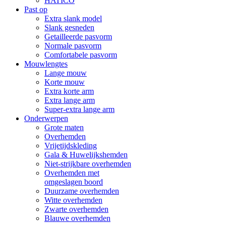
HATICO
Past op
Extra slank model
Slank gesneden
Getailleerde pasvorm
Normale pasvorm
Comfortabele pasvorm
Mouwlengtes
Lange mouw
Korte mouw
Extra korte arm
Extra lange arm
Super-extra lange arm
Onderwerpen
Grote maten
Overhemden
Vrijetijdskleding
Gala & Huwelijkshemden
Niet-strijkbare overhemden
Overhemden met
omgeslagen boord
Duurzame overhemden
Witte overhemden
Zwarte overhemden
Blauwe overhemden