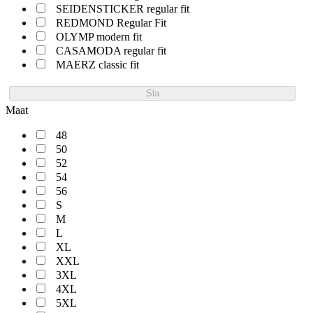
SEIDENSTICKER regular fit
REDMOND Regular Fit
OLYMP modern fit
CASAMODA regular fit
MAERZ classic fit
Sla
Maat
48
50
52
54
56
S
M
L
XL
XXL
3XL
4XL
5XL