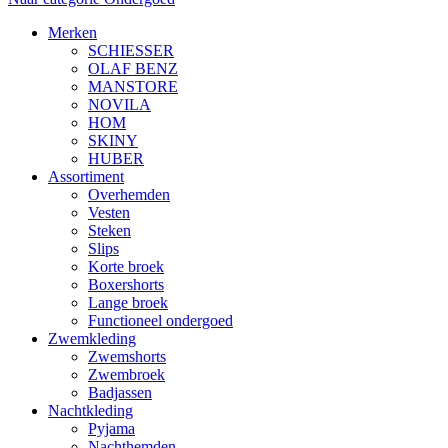
Merken
SCHIESSER
OLAF BENZ
MANSTORE
NOVILA
HOM
SKINY
HUBER
Assortiment
Overhemden
Vesten
Steken
Slips
Korte broek
Boxershorts
Lange broek
Functioneel ondergoed
Zwemkleding
Zwemshorts
Zwembroek
Badjassen
Nachtkleding
Pyjama
Nachthemden