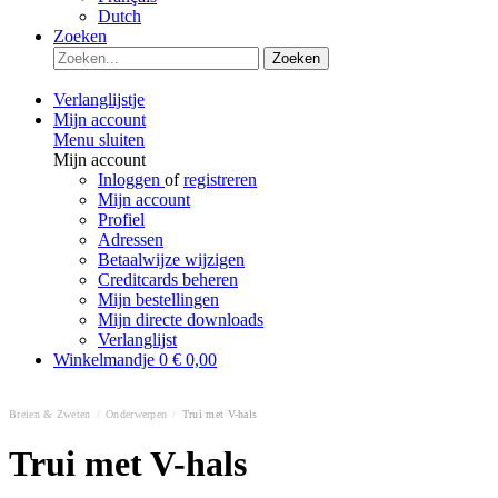
Dutch
Zoeken
Zoeken
Verlanglijstje
Mijn account
Menu sluiten
Mijn account
Inloggen
of
registreren
Mijn account
Profiel
Adressen
Betaalwijze wijzigen
Creditcards beheren
Mijn bestellingen
Mijn directe downloads
Verlanglijst
Winkelmandje
0
€ 0,00
Breien & Zweten
/
Onderwerpen
/
Trui met V-hals
Trui met V-hals