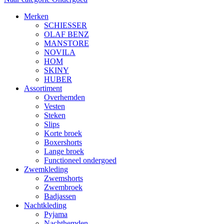
Merken
SCHIESSER
OLAF BENZ
MANSTORE
NOVILA
HOM
SKINY
HUBER
Assortiment
Overhemden
Vesten
Steken
Slips
Korte broek
Boxershorts
Lange broek
Functioneel ondergoed
Zwemkleding
Zwemshorts
Zwembroek
Badjassen
Nachtkleding
Pyjama
Nachthemden