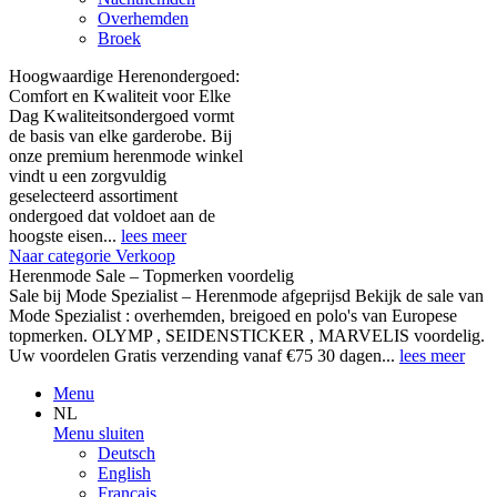
Overhemden
Broek
Hoogwaardige Herenondergoed:
Comfort en Kwaliteit voor Elke
Dag Kwaliteitsondergoed vormt
de basis van elke garderobe. Bij
onze premium herenmode winkel
vindt u een zorgvuldig
geselecteerd assortiment
ondergoed dat voldoet aan de
hoogste eisen...
lees meer
Naar categorie Verkoop
Herenmode Sale – Topmerken voordelig
Sale bij Mode Spezialist – Herenmode afgeprijsd Bekijk de sale van
Mode Spezialist : overhemden, breigoed en polo's van Europese
topmerken. OLYMP , SEIDENSTICKER , MARVELIS voordelig.
Uw voordelen Gratis verzending vanaf €75 30 dagen...
lees meer
Menu
NL
Menu sluiten
Deutsch
English
Français