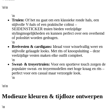
\n\n
\n
Truien:
Of het nu gaat om een klassieke ronde hals, een
stijlvolle V-hals of een praktische coltrui –
SEIDENSTICKER truien bieden veelzijdige
stylingmogelijkheden en kunnen perfect over een overhemd
of poloshirt worden gedragen.
\n
Breivesten & cardigans:
Ideaal voor wisselvallig weer en
stijlvolle gelaagde looks. Met rits of knoopsluiting – deze
veelzijdige vesten maken elke outfit compleet.
\n
Sweat- & troyertruien:
Voor een sportieve touch zorgen de
populaire sweat- en troyermodellen met hoge kraag en rits –
perfect voor een casual maar verzorgde look.
\n
\n\n
Modieuze kleuren & tijdloze ontwerpen
\n