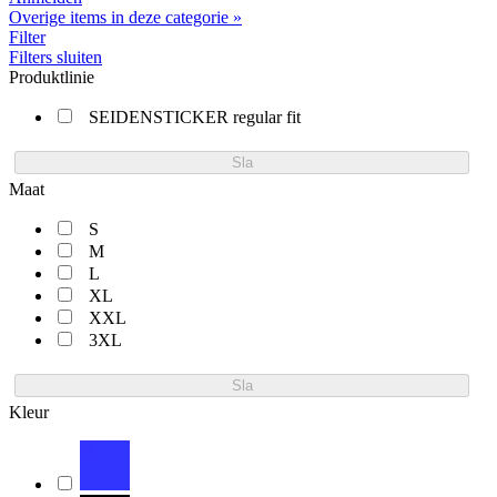
Overige items in deze categorie »
Filter
Filters sluiten
Produktlinie
SEIDENSTICKER regular fit
Sla
Maat
S
M
L
XL
XXL
3XL
Sla
Kleur