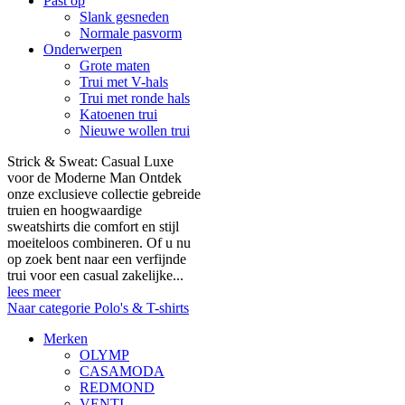
Past op
Slank gesneden
Normale pasvorm
Onderwerpen
Grote maten
Trui met V-hals
Trui met ronde hals
Katoenen trui
Nieuwe wollen trui
Strick & Sweat: Casual Luxe
voor de Moderne Man Ontdek
onze exclusieve collectie gebreide
truien en hoogwaardige
sweatshirts die comfort en stijl
moeiteloos combineren. Of u nu
op zoek bent naar een verfijnde
trui voor een casual zakelijke...
lees meer
Naar categorie Polo's & T-shirts
Merken
OLYMP
CASAMODA
REDMOND
VENTI