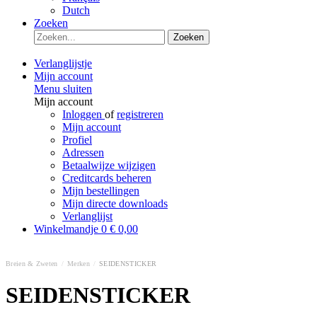
Dutch
Zoeken
Zoeken
Verlanglijstje
Mijn account
Menu sluiten
Mijn account
Inloggen
of
registreren
Mijn account
Profiel
Adressen
Betaalwijze wijzigen
Creditcards beheren
Mijn bestellingen
Mijn directe downloads
Verlanglijst
Winkelmandje
0
€ 0,00
Breien & Zweten
/
Merken
/
SEIDENSTICKER
SEIDENSTICKER