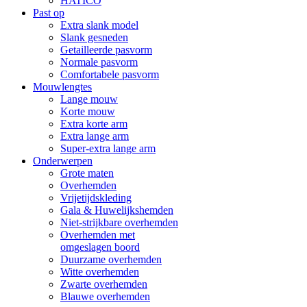
HATICO
Past op
Extra slank model
Slank gesneden
Getailleerde pasvorm
Normale pasvorm
Comfortabele pasvorm
Mouwlengtes
Lange mouw
Korte mouw
Extra korte arm
Extra lange arm
Super-extra lange arm
Onderwerpen
Grote maten
Overhemden
Vrijetijdskleding
Gala & Huwelijkshemden
Niet-strijkbare overhemden
Overhemden met
omgeslagen boord
Duurzame overhemden
Witte overhemden
Zwarte overhemden
Blauwe overhemden