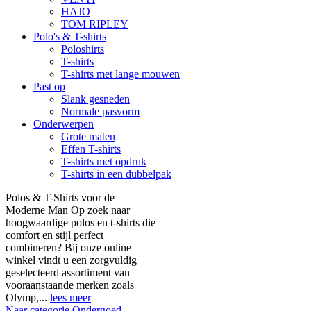
HAJO
TOM RIPLEY
Polo's & T-shirts
Poloshirts
T-shirts
T-shirts met lange mouwen
Past op
Slank gesneden
Normale pasvorm
Onderwerpen
Grote maten
Effen T-shirts
T-shirts met opdruk
T-shirts in een dubbelpak
Polos & T-Shirts voor de
Moderne Man Op zoek naar
hoogwaardige polos en t-shirts die
comfort en stijl perfect
combineren? Bij onze online
winkel vindt u een zorgvuldig
geselecteerd assortiment van
vooraanstaande merken zoals
Olymp,...
lees meer
Naar categorie Ondergoed