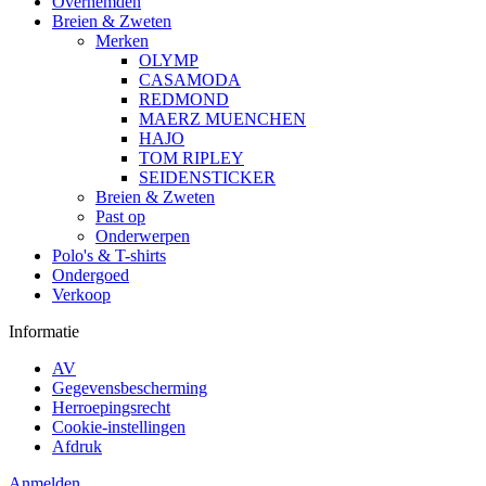
Overhemden
Breien & Zweten
Merken
OLYMP
CASAMODA
REDMOND
MAERZ MUENCHEN
HAJO
TOM RIPLEY
SEIDENSTICKER
Breien & Zweten
Past op
Onderwerpen
Polo's & T-shirts
Ondergoed
Verkoop
Informatie
AV
Gegevensbescherming
Herroepingsrecht
Cookie-instellingen
Afdruk
Anmelden