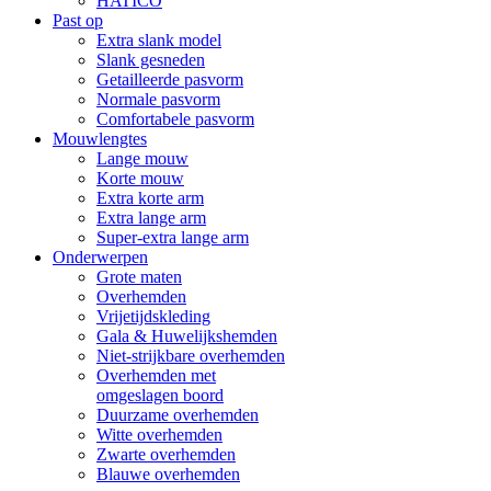
HATICO
Past op
Extra slank model
Slank gesneden
Getailleerde pasvorm
Normale pasvorm
Comfortabele pasvorm
Mouwlengtes
Lange mouw
Korte mouw
Extra korte arm
Extra lange arm
Super-extra lange arm
Onderwerpen
Grote maten
Overhemden
Vrijetijdskleding
Gala & Huwelijkshemden
Niet-strijkbare overhemden
Overhemden met
omgeslagen boord
Duurzame overhemden
Witte overhemden
Zwarte overhemden
Blauwe overhemden