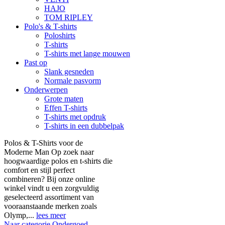
HAJO
TOM RIPLEY
Polo's & T-shirts
Poloshirts
T-shirts
T-shirts met lange mouwen
Past op
Slank gesneden
Normale pasvorm
Onderwerpen
Grote maten
Effen T-shirts
T-shirts met opdruk
T-shirts in een dubbelpak
Polos & T-Shirts voor de
Moderne Man Op zoek naar
hoogwaardige polos en t-shirts die
comfort en stijl perfect
combineren? Bij onze online
winkel vindt u een zorgvuldig
geselecteerd assortiment van
vooraanstaande merken zoals
Olymp,...
lees meer
Naar categorie Ondergoed