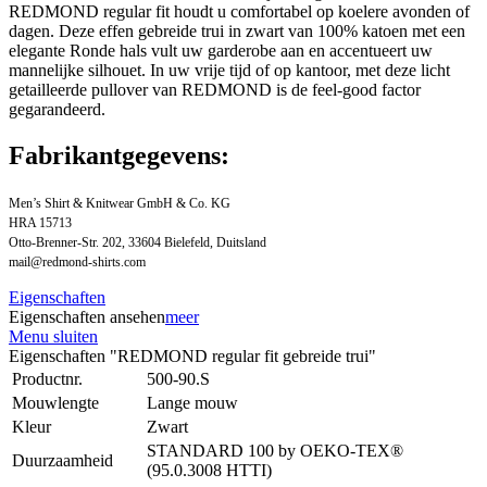
REDMOND regular fit houdt u comfortabel op koelere avonden of
dagen. Deze effen gebreide trui in zwart van 100% katoen met een
elegante Ronde hals vult uw garderobe aan en accentueert uw
mannelijke silhouet. In uw vrije tijd of op kantoor, met deze licht
getailleerde pullover van REDMOND is de feel-good factor
gegarandeerd.
Fabrikantgegevens:
Men’s Shirt & Knitwear GmbH & Co. KG
HRA 15713
Otto-Brenner-Str. 202, 33604 Bielefeld, Duitsland
mail@redmond-shirts.com
Eigenschaften
Eigenschaften ansehen
meer
Menu sluiten
Eigenschaften "REDMOND regular fit gebreide trui"
Productnr.
500-90.S
Mouwlengte
Lange mouw
Kleur
Zwart
STANDARD 100 by OEKO-TEX®
Duurzaamheid
(95.0.3008 HTTI)