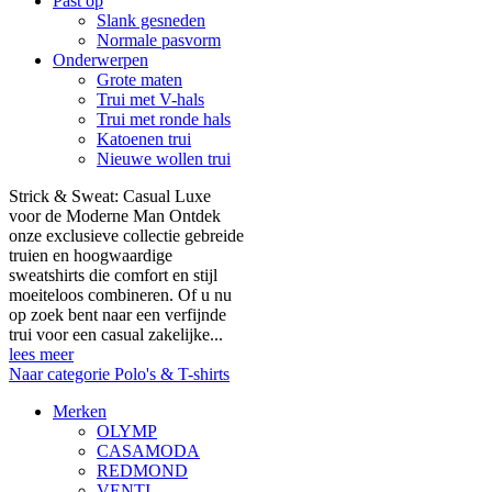
Past op
Slank gesneden
Normale pasvorm
Onderwerpen
Grote maten
Trui met V-hals
Trui met ronde hals
Katoenen trui
Nieuwe wollen trui
Strick & Sweat: Casual Luxe
voor de Moderne Man Ontdek
onze exclusieve collectie gebreide
truien en hoogwaardige
sweatshirts die comfort en stijl
moeiteloos combineren. Of u nu
op zoek bent naar een verfijnde
trui voor een casual zakelijke...
lees meer
Naar categorie Polo's & T-shirts
Merken
OLYMP
CASAMODA
REDMOND
VENTI