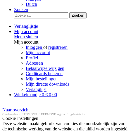
Dutch
Zoeken
Zoeken
Verlanglijstje
Mijn account
Menu sluiten
Mijn account
Inloggen
of
registreren
Mijn account
Profiel
Adressen
Betaalwijze wijzigen
Creditcards beheren
Mijn bestellingen
Mijn directe downloads
Verlanglijst
Winkelmandje
0
€ 0,00
Naar overzicht
Overhemden
/
REDMOND
/
REDMOND regular fit gebreide trui
Cookie-instellingen
Deze website maakt gebruik van cookies die noodzakelijk zijn voor
de technische werking van de website en die altijd worden ingesteld.