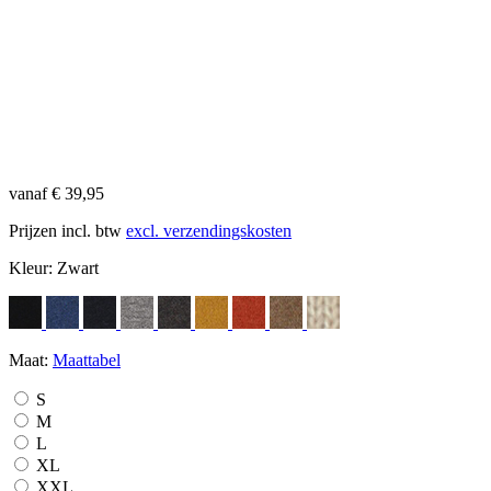
vanaf € 39,95
Prijzen incl. btw
excl. verzendingskosten
Kleur:
Zwart
Maat:
Maattabel
S
M
L
XL
XXL