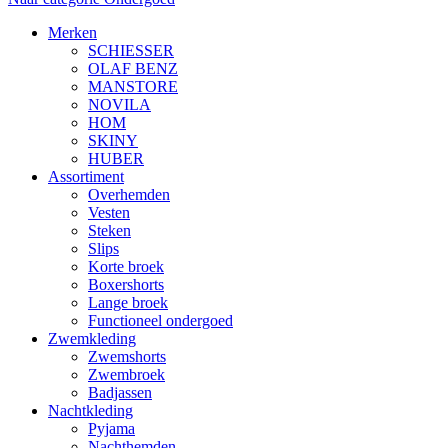
Merken
SCHIESSER
OLAF BENZ
MANSTORE
NOVILA
HOM
SKINY
HUBER
Assortiment
Overhemden
Vesten
Steken
Slips
Korte broek
Boxershorts
Lange broek
Functioneel ondergoed
Zwemkleding
Zwemshorts
Zwembroek
Badjassen
Nachtkleding
Pyjama
Nachthemden