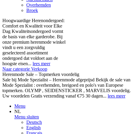
Overhemden
Broek
Hoogwaardige Herenondergoed:
Comfort en Kwaliteit voor Elke
Dag Kwaliteitsondergoed vormt
de basis van elke garderobe. Bij
onze premium herenmode winkel
vindt u een zorgvuldig
geselecteerd assortiment
ondergoed dat voldoet aan de
hoogste eisen...
lees meer
Naar categorie Verkoop
Herenmode Sale – Topmerken voordelig
Sale bij Mode Spezialist – Herenmode afgeprijsd Bekijk de sale van
Mode Spezialist : overhemden, breigoed en polo's van Europese
topmerken. OLYMP , SEIDENSTICKER , MARVELIS voordelig.
Uw voordelen Gratis verzending vanaf €75 30 dagen...
lees meer
Menu
NL
Menu sluiten
Deutsch
English
Français