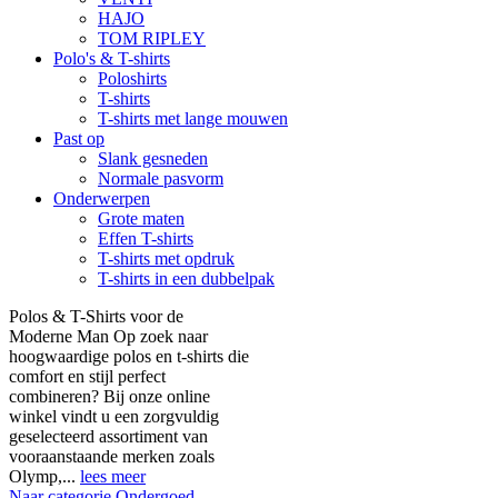
HAJO
TOM RIPLEY
Polo's & T-shirts
Poloshirts
T-shirts
T-shirts met lange mouwen
Past op
Slank gesneden
Normale pasvorm
Onderwerpen
Grote maten
Effen T-shirts
T-shirts met opdruk
T-shirts in een dubbelpak
Polos & T-Shirts voor de
Moderne Man Op zoek naar
hoogwaardige polos en t-shirts die
comfort en stijl perfect
combineren? Bij onze online
winkel vindt u een zorgvuldig
geselecteerd assortiment van
vooraanstaande merken zoals
Olymp,...
lees meer
Naar categorie Ondergoed