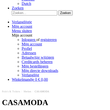
Dutch
Zoeken
Zoeken
Verlanglijstje
Mijn account
Menu sluiten
Mijn account
Inloggen
of
registreren
Mijn account
Profiel
Adressen
Betaalwijze wijzigen
Creditcards beheren
Mijn bestellingen
Mijn directe downloads
Verlanglijst
Winkelmandje
0
€ 0,00
Polo's & T-shirts
/
Merken
/
CASAMODA
CASAMODA