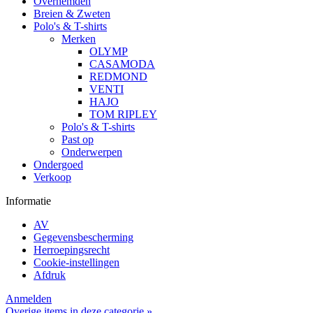
Overhemden
Breien & Zweten
Polo's & T-shirts
Merken
OLYMP
CASAMODA
REDMOND
VENTI
HAJO
TOM RIPLEY
Polo's & T-shirts
Past op
Onderwerpen
Ondergoed
Verkoop
Informatie
AV
Gegevensbescherming
Herroepingsrecht
Cookie-instellingen
Afdruk
Anmelden
Overige items in deze categorie »