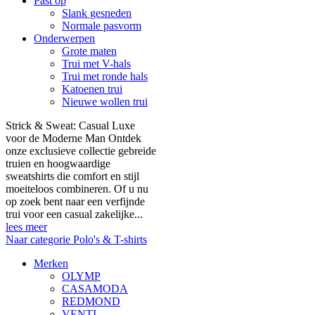
Past op
Slank gesneden
Normale pasvorm
Onderwerpen
Grote maten
Trui met V-hals
Trui met ronde hals
Katoenen trui
Nieuwe wollen trui
Strick & Sweat: Casual Luxe
voor de Moderne Man Ontdek
onze exclusieve collectie gebreide
truien en hoogwaardige
sweatshirts die comfort en stijl
moeiteloos combineren. Of u nu
op zoek bent naar een verfijnde
trui voor een casual zakelijke...
lees meer
Naar categorie Polo's & T-shirts
Merken
OLYMP
CASAMODA
REDMOND
VENTI