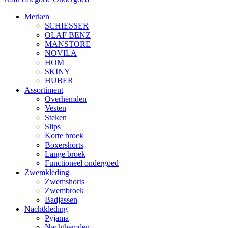
Merken
SCHIESSER
OLAF BENZ
MANSTORE
NOVILA
HOM
SKINY
HUBER
Assortiment
Overhemden
Vesten
Steken
Slips
Korte broek
Boxershorts
Lange broek
Functioneel ondergoed
Zwemkleding
Zwemshorts
Zwembroek
Badjassen
Nachtkleding
Pyjama
Nachthemden