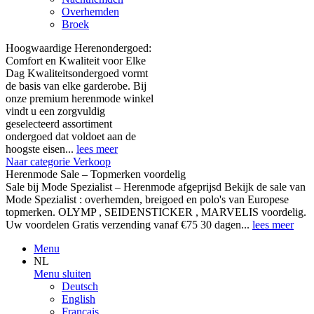
Overhemden
Broek
Hoogwaardige Herenondergoed:
Comfort en Kwaliteit voor Elke
Dag Kwaliteitsondergoed vormt
de basis van elke garderobe. Bij
onze premium herenmode winkel
vindt u een zorgvuldig
geselecteerd assortiment
ondergoed dat voldoet aan de
hoogste eisen...
lees meer
Naar categorie Verkoop
Herenmode Sale – Topmerken voordelig
Sale bij Mode Spezialist – Herenmode afgeprijsd Bekijk de sale van
Mode Spezialist : overhemden, breigoed en polo's van Europese
topmerken. OLYMP , SEIDENSTICKER , MARVELIS voordelig.
Uw voordelen Gratis verzending vanaf €75 30 dagen...
lees meer
Menu
NL
Menu sluiten
Deutsch
English
Français