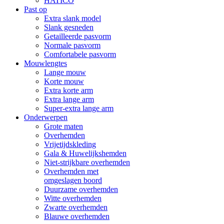
HATICO
Past op
Extra slank model
Slank gesneden
Getailleerde pasvorm
Normale pasvorm
Comfortabele pasvorm
Mouwlengtes
Lange mouw
Korte mouw
Extra korte arm
Extra lange arm
Super-extra lange arm
Onderwerpen
Grote maten
Overhemden
Vrijetijdskleding
Gala & Huwelijkshemden
Niet-strijkbare overhemden
Overhemden met
omgeslagen boord
Duurzame overhemden
Witte overhemden
Zwarte overhemden
Blauwe overhemden