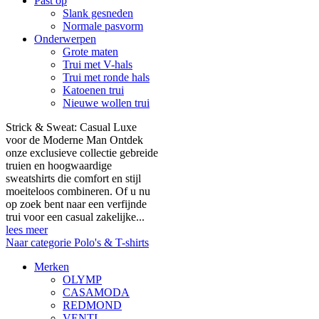
Past op
Slank gesneden
Normale pasvorm
Onderwerpen
Grote maten
Trui met V-hals
Trui met ronde hals
Katoenen trui
Nieuwe wollen trui
Strick & Sweat: Casual Luxe
voor de Moderne Man Ontdek
onze exclusieve collectie gebreide
truien en hoogwaardige
sweatshirts die comfort en stijl
moeiteloos combineren. Of u nu
op zoek bent naar een verfijnde
trui voor een casual zakelijke...
lees meer
Naar categorie Polo's & T-shirts
Merken
OLYMP
CASAMODA
REDMOND
VENTI