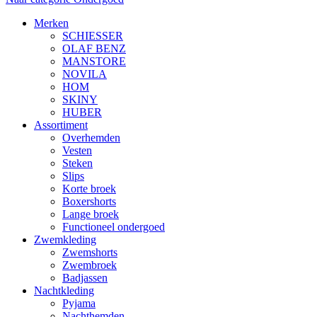
Merken
SCHIESSER
OLAF BENZ
MANSTORE
NOVILA
HOM
SKINY
HUBER
Assortiment
Overhemden
Vesten
Steken
Slips
Korte broek
Boxershorts
Lange broek
Functioneel ondergoed
Zwemkleding
Zwemshorts
Zwembroek
Badjassen
Nachtkleding
Pyjama
Nachthemden