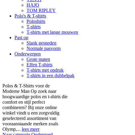
HAJO
TOM RIPLEY
Polo's & T-shirts
Poloshirts
T-shirts
T-shirts met lange mouwen
Past op
Slank gesneden
Normale pasvorm
Onderwerpen
Grote maten
Effen T-shirts
T-shirts met opdruk
T-shirts in een dubbelpak
Polos & T-Shirts voor de
Moderne Man Op zoek naar
hoogwaardige polos en t-shirts die
comfort en stijl perfect
combineren? Bij onze online
winkel vindt u een zorgvuldig
geselecteerd assortiment van
vooraanstaande merken zoals
Olymp,...
lees meer
Naar categorie Ondergoed