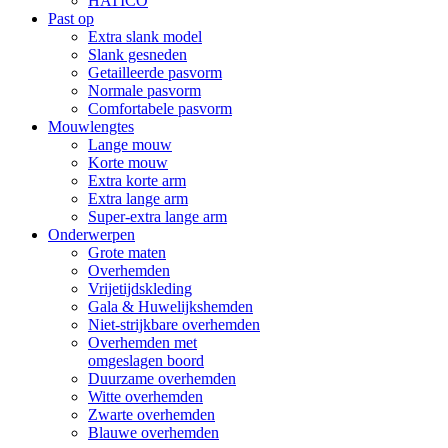
HATICO
Past op
Extra slank model
Slank gesneden
Getailleerde pasvorm
Normale pasvorm
Comfortabele pasvorm
Mouwlengtes
Lange mouw
Korte mouw
Extra korte arm
Extra lange arm
Super-extra lange arm
Onderwerpen
Grote maten
Overhemden
Vrijetijdskleding
Gala & Huwelijkshemden
Niet-strijkbare overhemden
Overhemden met
omgeslagen boord
Duurzame overhemden
Witte overhemden
Zwarte overhemden
Blauwe overhemden