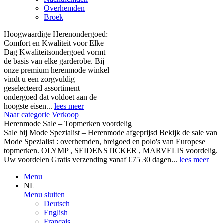
Overhemden
Broek
Hoogwaardige Herenondergoed:
Comfort en Kwaliteit voor Elke
Dag Kwaliteitsondergoed vormt
de basis van elke garderobe. Bij
onze premium herenmode winkel
vindt u een zorgvuldig
geselecteerd assortiment
ondergoed dat voldoet aan de
hoogste eisen...
lees meer
Naar categorie Verkoop
Herenmode Sale – Topmerken voordelig
Sale bij Mode Spezialist – Herenmode afgeprijsd Bekijk de sale van
Mode Spezialist : overhemden, breigoed en polo's van Europese
topmerken. OLYMP , SEIDENSTICKER , MARVELIS voordelig.
Uw voordelen Gratis verzending vanaf €75 30 dagen...
lees meer
Menu
NL
Menu sluiten
Deutsch
English
Français