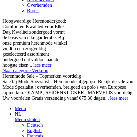
Overhemden
Broek
Hoogwaardige Herenondergoed:
Comfort en Kwaliteit voor Elke
Dag Kwaliteitsondergoed vormt
de basis van elke garderobe. Bij
onze premium herenmode winkel
vindt u een zorgvuldig
geselecteerd assortiment
ondergoed dat voldoet aan de
hoogste eisen...
lees meer
Naar categorie Verkoop
Herenmode Sale – Topmerken voordelig
Sale bij Mode Spezialist – Herenmode afgeprijsd Bekijk de sale van
Mode Spezialist : overhemden, breigoed en polo's van Europese
topmerken. OLYMP , SEIDENSTICKER , MARVELIS voordelig.
Uw voordelen Gratis verzending vanaf €75 30 dagen...
lees meer
Menu
NL
Menu sluiten
Deutsch
English
Français