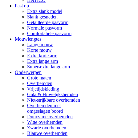
HATICO
Past op
Extra slank model
Slank gesneden
Getailleerde pasvorm
Normale pasvorm
Comfortabele pasvorm
Mouwlengtes
Lange mouw
Korte mouw
Extra korte arm
Extra lange arm
Super-extra lange arm
Onderwerpen
Grote maten
Overhemden
Vrijetijdskleding
Gala & Huwelijkshemden
Niet-strijkbare overhemden
Overhemden met
omgeslagen boord
Duurzame overhemden
Witte overhemden
Zwarte overhemden
Blauwe overhemden