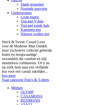
Past op
Slank gesneden
Normale pasvorm
Onderwerpen
Grote maten
Trui met V-hals
Trui met ronde hals
Katoenen trui
Nieuwe wollen trui
Strick & Sweat: Casual Luxe
voor de Moderne Man Ontdek
onze exclusieve collectie gebreide
truien en hoogwaardige
sweatshirts die comfort en stijl
moeiteloos combineren. Of u nu
op zoek bent naar een verfijnde
trui voor een casual zakelijke...
lees meer
Naar categorie Polo's & T-shirts
Merken
OLYMP
CASAMODA
REDMOND
VENTI