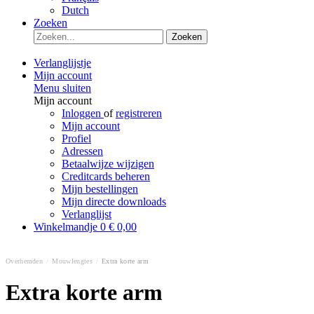
Dutch
Zoeken
Zoeken
Verlanglijstje
Mijn account
Menu sluiten
Mijn account
Inloggen
of
registreren
Mijn account
Profiel
Adressen
Betaalwijze wijzigen
Creditcards beheren
Mijn bestellingen
Mijn directe downloads
Verlanglijst
Winkelmandje
0
€ 0,00
Overhemden
/
Mouwlengtes
/
Extra korte arm
Extra korte arm