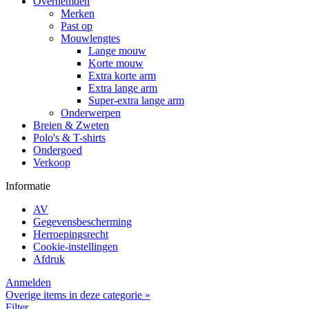
Overhemden
Merken
Past op
Mouwlengtes
Lange mouw
Korte mouw
Extra korte arm
Extra lange arm
Super-extra lange arm
Onderwerpen
Breien & Zweten
Polo's & T-shirts
Ondergoed
Verkoop
Informatie
AV
Gegevensbescherming
Herroepingsrecht
Cookie-instellingen
Afdruk
Anmelden
Overige items in deze categorie »
Filter