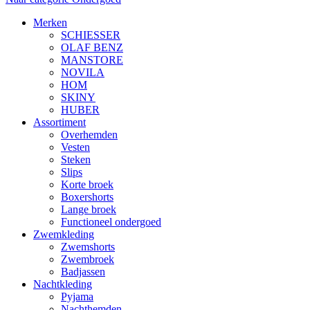
Merken
SCHIESSER
OLAF BENZ
MANSTORE
NOVILA
HOM
SKINY
HUBER
Assortiment
Overhemden
Vesten
Steken
Slips
Korte broek
Boxershorts
Lange broek
Functioneel ondergoed
Zwemkleding
Zwemshorts
Zwembroek
Badjassen
Nachtkleding
Pyjama
Nachthemden