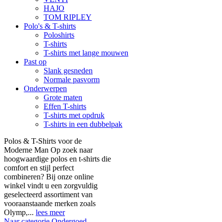
HAJO
TOM RIPLEY
Polo's & T-shirts
Poloshirts
T-shirts
T-shirts met lange mouwen
Past op
Slank gesneden
Normale pasvorm
Onderwerpen
Grote maten
Effen T-shirts
T-shirts met opdruk
T-shirts in een dubbelpak
Polos & T-Shirts voor de
Moderne Man Op zoek naar
hoogwaardige polos en t-shirts die
comfort en stijl perfect
combineren? Bij onze online
winkel vindt u een zorgvuldig
geselecteerd assortiment van
vooraanstaande merken zoals
Olymp,...
lees meer
Naar categorie Ondergoed